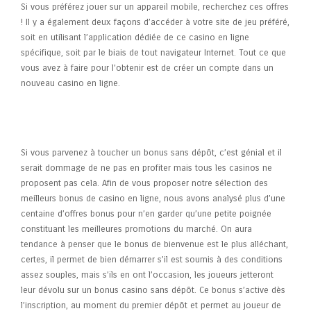
Si vous préférez jouer sur un appareil mobile, recherchez ces offres
! Il y a également deux façons d’accéder à votre site de jeu préféré,
soit en utilisant l’application dédiée de ce casino en ligne
spécifique, soit par le biais de tout navigateur Internet. Tout ce que
vous avez à faire pour l’obtenir est de créer un compte dans un
nouveau casino en ligne.
Comment calculer les exigences
de mise
Si vous parvenez à toucher un bonus sans dépôt, c’est génial et il
serait dommage de ne pas en profiter mais tous les casinos ne
proposent pas cela. Afin de vous proposer notre sélection des
meilleurs bonus de casino en ligne, nous avons analysé plus d’une
centaine d’offres bonus pour n’en garder qu’une petite poignée
constituant les meilleures promotions du marché. On aura
tendance à penser que le bonus de bienvenue est le plus alléchant,
certes, il permet de bien démarrer s’il est soumis à des conditions
assez souples, mais s’ils en ont l’occasion, les joueurs jetteront
leur dévolu sur un bonus casino sans dépôt. Ce bonus s’active dès
l’inscription, au moment du premier dépôt et permet au joueur de