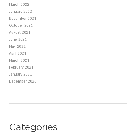
March 2022
January 2022
November 2021
October 2021
August 2021
June 2021
May 2021
April 2021
March 2021
February 2021
January 2021
December 2020
Categories