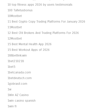
10 top fitness apps 2026 by users testimonials
100 Talletusbonus
10Mostbet
11 Best Crypto Copy Trading Platforms For January 2026
11Mostbet
12 Best Cfd Brokers And Trading Platforms For 2026
12Mostbet
15 Best Mental Health App 2026
15 Best Workout Apps of 2026
188betlink.win
1bet210218
1bet5
1betcanada.com
1betdeutsch.com
1gobrasil.com
1w
1Win AZ Casino
1win casino spanish
1win fr