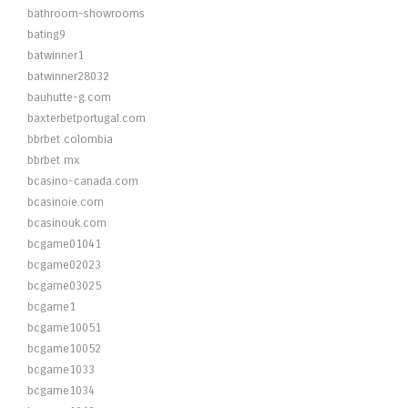
bathroom-showrooms
bating9
batwinner1
batwinner28032
bauhutte-g.com
baxterbetportugal.com
bbrbet colombia
bbrbet mx
bcasino-canada.com
bcasinoie.com
bcasinouk.com
bcgame01041
bcgame02023
bcgame03025
bcgame1
bcgame10051
bcgame10052
bcgame1033
bcgame1034