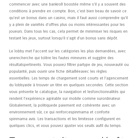
commencer avec une bankroll boostée même s’il y a souvent des
conditions à prendre en compte. Bon, c’est bien beau de savoir ce
qu’est un bonus dans un casino, mais il faut aussi comprendre qu’il
y a plein de variétés d’offres plus ou moins intéressantes pour les
joueurs. Dans tous les cas, cela permet de minimiser les risques en
testant les jeux, surtout lorsqu’il s’agit d’un bonus sans dépôt.
Le lobby met l’accent sur les catégories les plus demandées, avec
unerecherche qui tolère les fautes mineures et suggère des
résultatspertinents. Vous pouvez filtrer partype de jeu, nouveauté ou
popularité, puis ouvrir une fiche détailléeavec les règles
essentielles. Les temps de chargement sont courts et l’agencement
du lobbyaide à trouver un titre en quelques secondes. Cette section
vous présente le catalogue, la navigation et lesfonctionnalités qui
rendent l’expérience agréable sur mobile comme surordinateur.
Globalement, la politiquede paiement est cohérente avec un
environnement sûr, ce qui renforcespinmama et conforte
spinmama avis. Les transactions et les limitesse configurent en
quelques clics, et vous pouvez ajuster vos seuils aufil du temps.