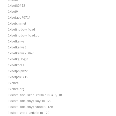
1xbet80412
1xbet9
1xbetapp70714
1xbetcm.net
1xbetinddownload
1xbetinddownload.com
1xbetkenya
1xbetkenya1
1xbetkenya25067
1xbetkg-login
1xbetkorea
1xbetph.ph22
1xbetpt80715
1xcinta
1xcinta.org
1xslots-bonuskod-zerkalo.ru 4-8, 10
1xslots-oficialnyy-sayt.ru 120
1xslots-oficialnyy-vhod.ru 120
1xslots-vhod-zerkalo.ru 120