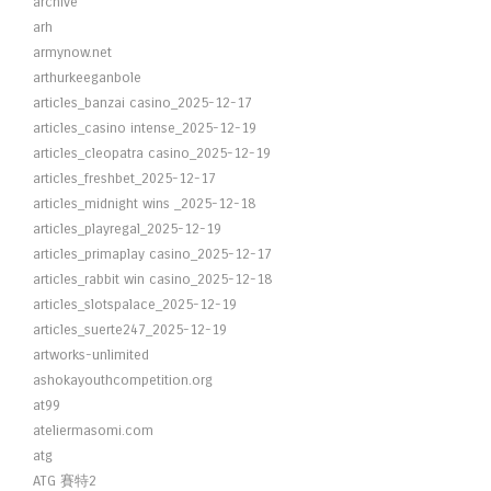
archive
arh
armynow.net
arthurkeeganbole
articles_banzai casino_2025-12-17
articles_casino intense_2025-12-19
articles_cleopatra casino_2025-12-19
articles_freshbet_2025-12-17
articles_midnight wins _2025-12-18
articles_playregal_2025-12-19
articles_primaplay casino_2025-12-17
articles_rabbit win casino_2025-12-18
articles_slotspalace_2025-12-19
articles_suerte247_2025-12-19
artworks-unlimited
ashokayouthcompetition.org
at99
ateliermasomi.com
atg
ATG 賽特2