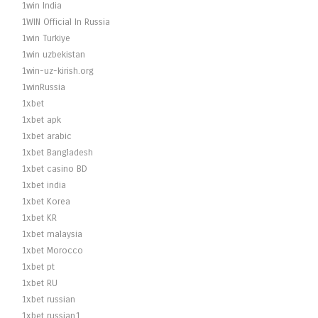
1win India
1WIN Official In Russia
1win Turkiye
1win uzbekistan
1win-uz-kirish.org
1winRussia
1xbet
1xbet apk
1xbet arabic
1xbet Bangladesh
1xbet casino BD
1xbet india
1xbet Korea
1xbet KR
1xbet malaysia
1xbet Morocco
1xbet pt
1xbet RU
1xbet russian
1xbet russian1