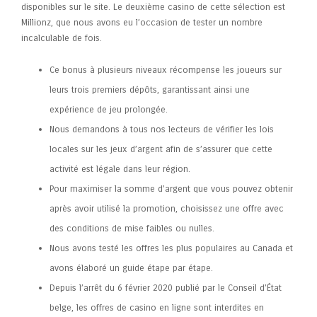
disponibles sur le site. Le deuxième casino de cette sélection est
Millionz, que nous avons eu l’occasion de tester un nombre
incalculable de fois.
Ce bonus à plusieurs niveaux récompense les joueurs sur
leurs trois premiers dépôts, garantissant ainsi une
expérience de jeu prolongée.
Nous demandons à tous nos lecteurs de vérifier les lois
locales sur les jeux d’argent afin de s’assurer que cette
activité est légale dans leur région.
Pour maximiser la somme d’argent que vous pouvez obtenir
après avoir utilisé la promotion, choisissez une offre avec
des conditions de mise faibles ou nulles.
Nous avons testé les offres les plus populaires au Canada et
avons élaboré un guide étape par étape.
Depuis l’arrêt du 6 février 2020 publié par le Conseil d’État
belge, les offres de casino en ligne sont interdites en