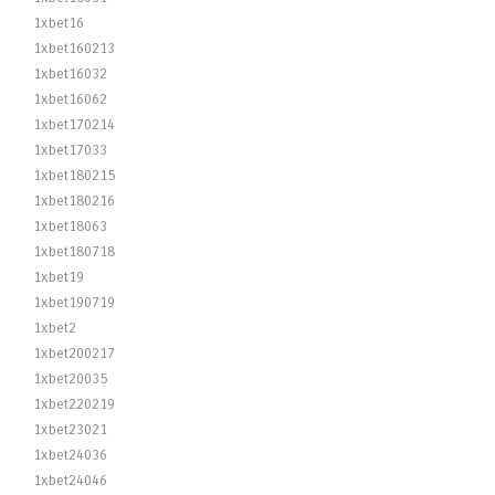
1xbet16
1xbet160213
1xbet16032
1xbet16062
1xbet170214
1xbet17033
1xbet180215
1xbet180216
1xbet18063
1xbet180718
1xbet19
1xbet190719
1xbet2
1xbet200217
1xbet20035
1xbet220219
1xbet23021
1xbet24036
1xbet24046