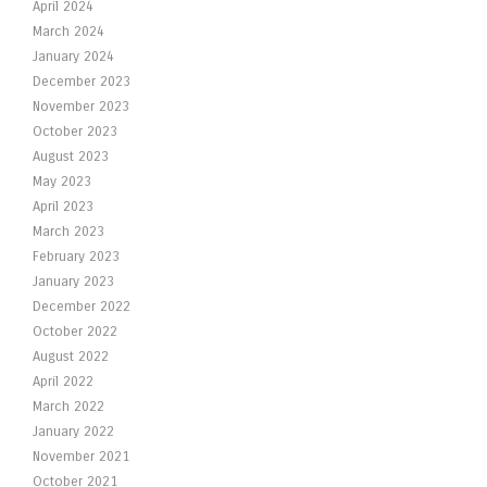
April 2024
March 2024
January 2024
December 2023
November 2023
October 2023
August 2023
May 2023
April 2023
March 2023
February 2023
January 2023
December 2022
October 2022
August 2022
April 2022
March 2022
January 2022
November 2021
October 2021