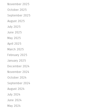
November 2025
October 2025
September 2025
August 2025
July 2025
June 2025
May 2025
April 2025
March 2025
February 2025
January 2025
December 2024
November 2024
October 2024
September 2024
August 2024
July 2024
June 2024
May 2024