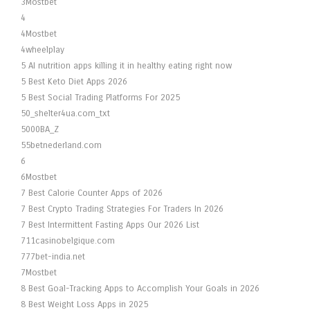
3Mostbet
4
4Mostbet
4wheelplay
5 AI nutrition apps killing it in healthy eating right now
5 Best Keto Diet Apps 2026
5 Best Social Trading Platforms For 2025
50_shelter4ua.com_txt
5000BA_Z
55betnederland.com
6
6Mostbet
7 Best Calorie Counter Apps of 2026
7 Best Crypto Trading Strategies For Traders In 2026
7 Best Intermittent Fasting Apps Our 2026 List
711casinobelgique.com
777bet-india.net
7Mostbet
8 Best Goal-Tracking Apps to Accomplish Your Goals in 2026
8 Best Weight Loss Apps in 2025