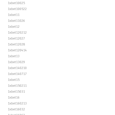
1xbet10025
1xbet100522
1xbet11
1xbet11026
1xbet12
1xbet120212
1xbet12027
1xbet12028
1xbet120414
1xbet13
1xbet13029
1xbet140210
1xbet140717
1xbet15
1xbet150211
1xbet15031
1xbet16
1xbet160213
1xbet16032