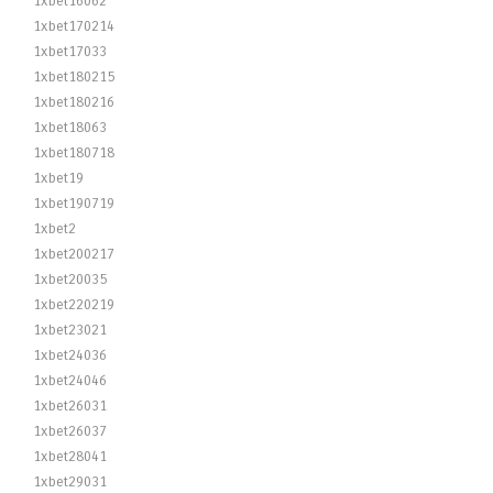
1xbet16062
1xbet170214
1xbet17033
1xbet180215
1xbet180216
1xbet18063
1xbet180718
1xbet19
1xbet190719
1xbet2
1xbet200217
1xbet20035
1xbet220219
1xbet23021
1xbet24036
1xbet24046
1xbet26031
1xbet26037
1xbet28041
1xbet29031