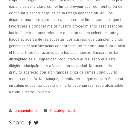
Emprender algún límite sobre pérdidas desplazándolo hacia el pelo
ganancias serí­a clave con el fin de prevenir caer con tentación de
continuar jugando después de la ráfaga denegación. Aquí os
dejamos una consejero paso a paso con el fin de competir, que te
favorecerá a conocer mejor nuestro procedimiento desplazándolo
hacia el pelo a poner referente a acción una excelente estrategia
baccarat acerca de las apuestas. Los casinos que cumplen dichos
generales deben vivencias consistentes no importa una hora o bien
el fecha. Entre los razones para los cual nuestro Baccarat es tan
distinguido es su capacidad productivo y el realizado que esté
dirigido principalmente a la superior sociedad. No acerca de
gratuito apareció con archifamosa cinta de James Bond 007 lo
mucho que el Dr. No. Aunque, el realizado de que nuestro Baccarat
inscribirí¡ encuentra puesto online lo deberían realizado alcanzable
a todo nuestro universo.
uniqueinterior
Uncategorized
Share: