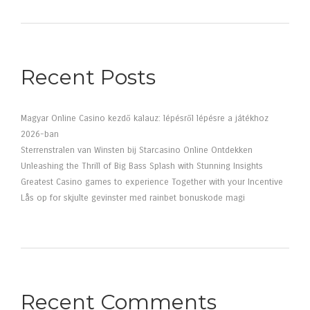
Recent Posts
Magyar Online Casino kezdő kalauz: lépésről lépésre a játékhoz
2026-ban
Sterrenstralen van Winsten bij Starcasino Online Ontdekken
Unleashing the Thrill of Big Bass Splash with Stunning Insights
Greatest Casino games to experience Together with your Incentive
Lås op for skjulte gevinster med rainbet bonuskode magi
Recent Comments