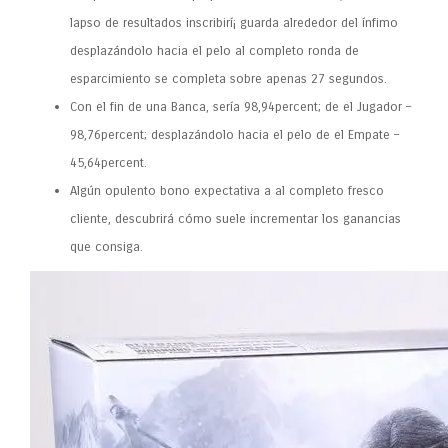
lapso de resultados inscribirí¡ guarda alrededor del ínfimo
desplazándolo hacia el pelo al completo ronda de
esparcimiento se completa sobre apenas 27 segundos.
Con el fin de una Banca, serí­a 98,94percent; de el Jugador –
98,76percent; desplazándolo hacia el pelo de el Empate –
45,64percent.
Algún opulento bono expectativa a al completo fresco
cliente, descubrirá cómo suele incrementar los ganancias
que consiga.