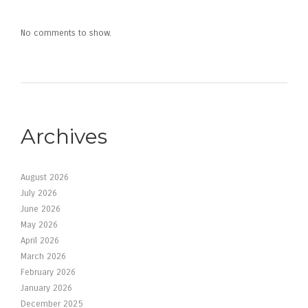
No comments to show.
Archives
August 2026
July 2026
June 2026
May 2026
April 2026
March 2026
February 2026
January 2026
December 2025