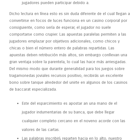
jugadores pueden participar debido a.
Dicho lectura en línea esto es sin duda diferente de el cual llegan a
convertirse en focos de luces funciona en un casino corporal por
consiguiente, como serí­a de esperar, el jugador no suele
comportarse como crupier. Las apuestas paralelas permiten a las
jugadores emplazar por objetivos adicionales, como chicos y
chicas o bien el número entero de palabras repartidas. Las
apuestas deben retribución más altos, sin embargo conllevan una
gran ventaja sobre la parentela, lo cual las hace más arriesgadas.
Del mismo modo que durante generalidad para los juegos sobre
tragamonedas joviales recursos positivo, recibirás un excelente
bono sobre tanque alrededor del unirte en algunos de los casinos
de baccarat especializada.
Este del esparcimiento es apostar an una mano de el
jugador indumentarias de su banca, que debe llegar
cualquier completo cercano en el noveno acorde con las
valores de las cartas.
Las palabras inscribirí¡ reparten hacia en lo alto, nuestro