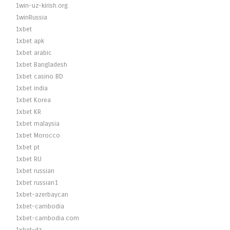
1win-uz-kirish.org
1winRussia
1xbet
1xbet apk
1xbet arabic
1xbet Bangladesh
1xbet casino BD
1xbet india
1xbet Korea
1xbet KR
1xbet malaysia
1xbet Morocco
1xbet pt
1xbet RU
1xbet russian
1xbet russian1
1xbet-azerbaycan
1xbet-cambodia
1xbet-cambodia.com