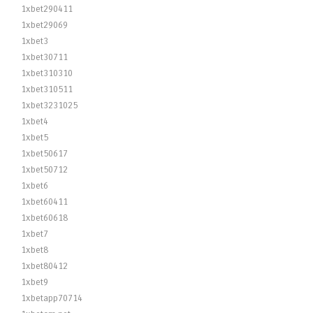
1xbet290411
1xbet29069
1xbet3
1xbet30711
1xbet310310
1xbet310511
1xbet3231025
1xbet4
1xbet5
1xbet50617
1xbet50712
1xbet6
1xbet60411
1xbet60618
1xbet7
1xbet8
1xbet80412
1xbet9
1xbetapp70714