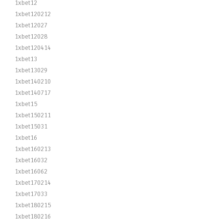
1xbet12
1xbet120212
1xbet12027
1xbet12028
1xbet120414
1xbet13
1xbet13029
1xbet140210
1xbet140717
1xbet15
1xbet150211
1xbet15031
1xbet16
1xbet160213
1xbet16032
1xbet16062
1xbet170214
1xbet17033
1xbet180215
1xbet180216