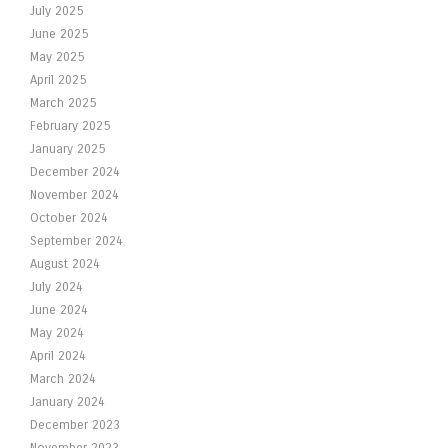
July 2025
June 2025
May 2025
April 2025
March 2025
February 2025
January 2025
December 2024
November 2024
October 2024
September 2024
August 2024
July 2024
June 2024
May 2024
April 2024
March 2024
January 2024
December 2023