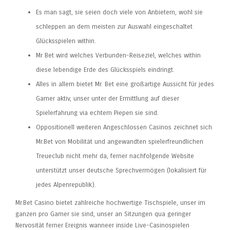
Es man sagt, sie seien doch viele von Anbietern, wohl sie
schleppen an dem meisten zur Auswahl eingeschaltet
Glücksspielen within.
Mr Bet wird welches Verbunden-Reiseziel, welches within
diese lebendige Erde des Glücksspiels eindringt.
Alles in allem bietet Mr. Bet eine großartige Aussicht für jedes
Gamer aktiv, unser unter der Ermittlung auf dieser
Spielerfahrung via echtem Piepen sie sind.
Oppositionell weiteren Angeschlossen Casinos zeichnet sich
Mr.Bet von Mobilität und angewandten spielerfreundlichen
Treueclub nicht mehr da, ferner nachfolgende Website
unterstützt unser deutsche Sprechvermögen (lokalisiert für
jedes Alpenrepublik).
Mr.Bet Casino bietet zahlreiche hochwertige Tischspiele, unser im
ganzen pro Gamer sie sind, unser an Sitzungen qua geringer
Nervosität ferner Ereignis wanneer inside Live-Casinospielen