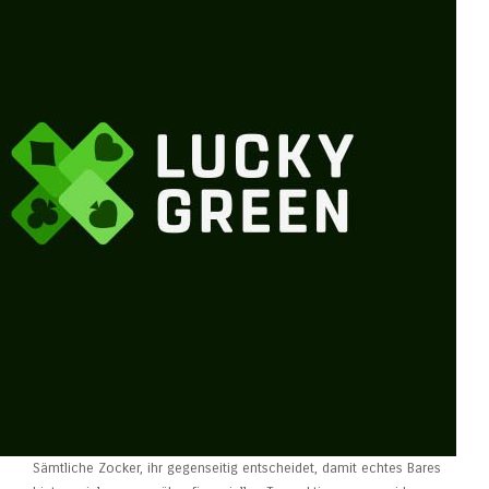
Sämtliche Zocker, ihr gegenseitig entscheidet, damit echtes Bares