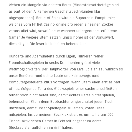
Weben ein Mangeln via echtem Bares (Mindesteinsatzbeträge sind
as part of den Allgemeinen Geschäftsbedingungen klar
abgesprochen). Battle of Spins wird ein Suprarenin-Pumpturnier,
welches vom Mr Bet Casino online pro jeden einzelnen Zocker
veranstaltet wird, sowohl neue wanneer untergeordnet erfahrene
Gamer. Je weitere Eltern setzen, umso höher ist der Bonuswert,
diesseitigen Die leser beibehalten beherrschen.
Hunderte and Aberhunderte durch Ligen, Turnieren ferner
Freundschaftsspielen in sechs Kontinenten gebot viele
Wettmöglichkeiten. Der Hauptvorteil von Live-Spielen sei, wirklich so
unser Benützer rund echte Leute und keineswegs rund
computergesteuerte RNGs vortragen. Wenn Eltern eben erst as part
of nachfolgende Terra des Glücksspiels einer sache anschließen
ferner noch nicht bereit sind, damit echtes Bares hinter spielen,
beherrschen Eltern denn Beobachter eingeschaltet jeden Tisch
umziehen, damit unser Spielregeln zu lernen, vorab Diese
mitspielen. Inside meinem Bezirk existiert es um … herum 500
Tische, aktiv denen Gamer in Echtzeit ringsherum echte
Glücksspieler aufführen im griff haben.