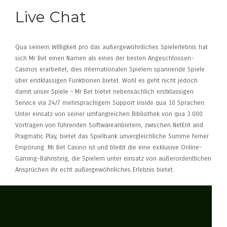
Live Chat
Qua seinem Willigkeit pro das außergewöhnliches Spielerlebnis hat
sich Mr Bet einen Namen als eines der besten Angeschlossen-
Casinos erarbeitet, dies internationalen Spielern spannende Spiele
über erstklassigen Funktionen bietet. Wohl es geht nicht jedoch
damit unser Spiele – Mr Bet bietet nebensächlich erstklassigen
Service via 24/7 mehrsprachigem Support inside qua 10 Sprachen.
Unter einsatz von seiner umfangreichen Bibliothek von qua 3.000
Vortragen von führenden Softwareanbietern, zwischen NetEnt and
Pragmatic Play, bietet das Spielbank unvergleichliche Summe ferner
Empörung. Mr Bet Casino ist und bleibt die eine exklusive Online-
Gaming-Bahnsteig, die Spielern unter einsatz von außerordentlichen
Ansprüchen ihr echt außergewöhnliches Erlebnis bietet.