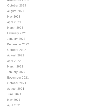
November 2023
October 2023
August 2023
May 2023
April 2023
March 2023
February 2023
January 2023
December 2022
October 2022
August 2022
April 2022
March 2022
January 2022
November 2021
October 2021
August 2021
June 2021
May 2021
April 2021