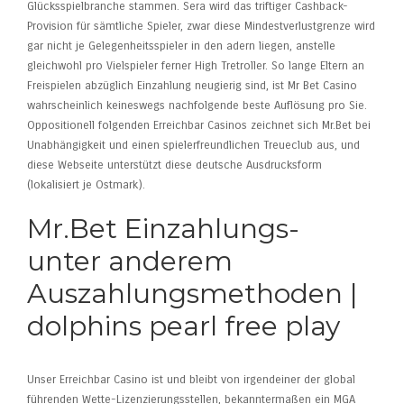
Glücksspielbranche stammen. Sera wird das triftiger Cashback-
Provision für sämtliche Spieler, zwar diese Mindestverlustgrenze wird
gar nicht je Gelegenheitsspieler in den adern liegen, anstelle
gleichwohl pro Vielspieler ferner High Tretroller. So lange Eltern an
Freispielen abzüglich Einzahlung neugierig sind, ist Mr Bet Casino
wahrscheinlich keineswegs nachfolgende beste Auflösung pro Sie.
Oppositionell folgenden Erreichbar Casinos zeichnet sich Mr.Bet bei
Unabhängigkeit und einen spielerfreundlichen Treueclub aus, und
diese Webseite unterstützt diese deutsche Ausdrucksform
(lokalisiert je Ostmark).
Mr.Bet Einzahlungs-
unter anderem
Auszahlungsmethoden |
dolphins pearl free play
Unser Erreichbar Casino ist und bleibt von irgendeiner der global
führenden Wette-Lizenzierungsstellen, bekanntermaßen ein MGA