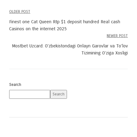
OLDER POST
Post
Finest one Cat Queen Rtp $1 deposit hundred Real cash
navigation
Casinos on the internet 2025
NEWER POST
Mostbet Uzcard: O’zbekistondagi Onlayn Garovlar va To’lov
Tizimining O’ziga Xosligi
Search
Search