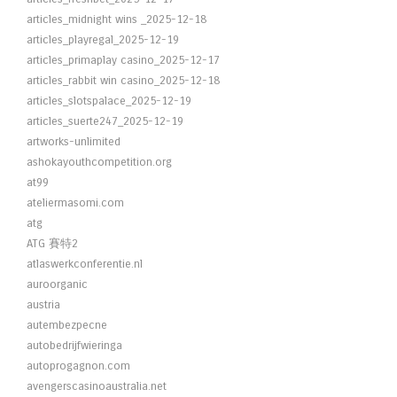
articles_midnight wins _2025-12-18
articles_playregal_2025-12-19
articles_primaplay casino_2025-12-17
articles_rabbit win casino_2025-12-18
articles_slotspalace_2025-12-19
articles_suerte247_2025-12-19
artworks-unlimited
ashokayouthcompetition.org
at99
ateliermasomi.com
atg
ATG 賽特2
atlaswerkconferentie.nl
auroorganic
austria
autembezpecne
autobedrijfwieringa
autoprogagnon.com
avengerscasinoaustralia.net