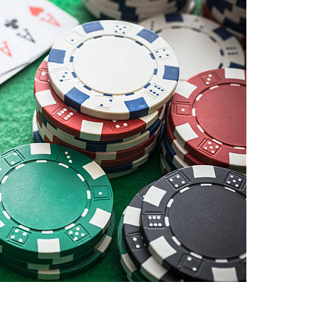
h graczy