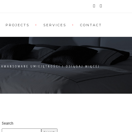
PROJECTS
SERVICES
CONTACT
AAWANSOWANE UMIEJĘTNOŚCI I OSIĄGAJ WIĘCEJ
Search