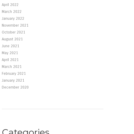
April 2022
March 2022
January 2022
November 2021
October 2021
August 2021
June 2021
May 2021
April 2021
March 2021
February 2021
January 2021
December 2020
Categories