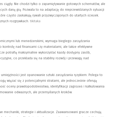
es ciągły. Nie chodzi tylko o zapamiętywanie gotowych schematów, ale
ch daną grą. Pozwala to na adaptację do nieprzewidzianych sytuacji
óre często zaskakują rywali przyzwyczajonych do utartych ścieżek.
cznych rozgrywkach.
tikitaka
 ryzykiem
nomicznymi lub menedżerskimi, wymaga biegłego zarządzania
 kontrolę nad finansami czy materiałami, ale także efektywne
cze potrafią maksymalnie wykorzystać każdy dostępny zasób,
ecyzyjne, co przekłada się na stabilny rozwój i przewagę nad
iejętności jest opanowanie sztuki zarządzania ryzykiem. Polega to
ą wiązać się z potencjalnymi stratami, ale jednocześnie oferują
ność oceny prawdopodobieństwa, identyfikacji zagrożeń i kalkulowania
jmowanie odważnych, ale przemyślanych kroków.
 przez doświadczenie
e mechaniki, strategie i aktualizacje. Zaawansowani gracze cechują