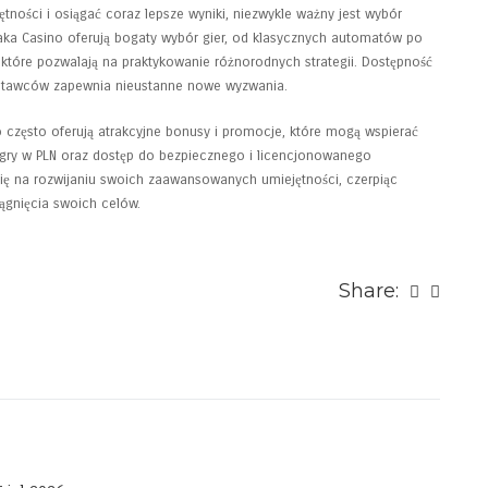
tności i osiągać coraz lepsze wyniki, niezwykle ważny jest wybór
iTaka Casino oferują bogaty wybór gier, od klasycznych automatów po
tóre pozwalają na praktykowanie różnorodnych strategii. Dostępność
stawców zapewnia nieustanne nowe wyzwania.
o często oferują atrakcyjne bonusy i promocje, które mogą wspierać
 gry w PLN oraz dostęp do bezpiecznego i licencjonowanego
się na rozwijaniu swoich zaawansowanych umiejętności, czerpiąc
iągnięcia swoich celów.
Share: