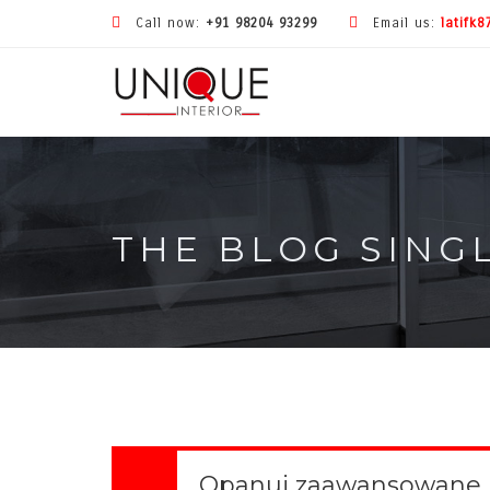
Call now:
+91 98204 93299
Email us:
latifk
THE BLOG SING
Opanuj zaawansowane um