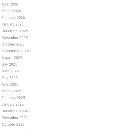
April 2026
March 2026
February 2026
January 2026
December 2025
November 2025
October 2025
September 2025
August 2025
July 2025
June 2025
May 2025
April 2025
March 2025
February 2025
January 2025
December 2024
November 2024
October 2024