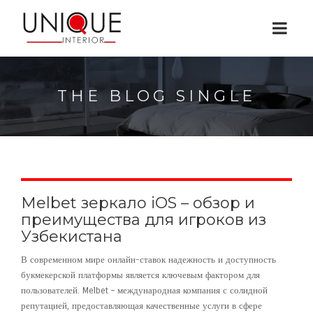
THE BLOG SINGLE
Melbet зеркало iOS – обзор и
преимущества для игроков из
Узбекистана
В современном мире онлайн-ставок надежность и доступность
букмекерской платформы является ключевым фактором для
пользователей. Melbet – международная компания с солидной
репутацией, предоставляющая качественные услуги в сфере