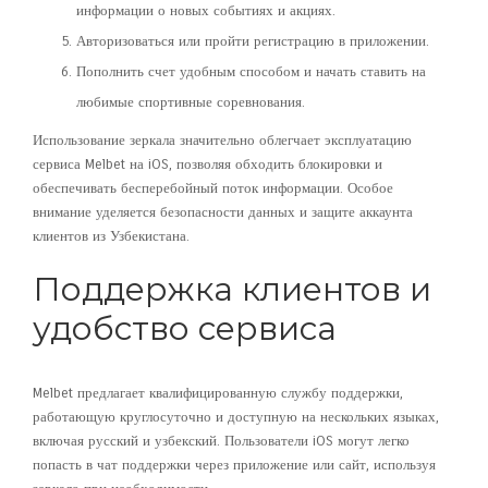
информации о новых событиях и акциях.
Авторизоваться или пройти регистрацию в приложении.
Пополнить счет удобным способом и начать ставить на
любимые спортивные соревнования.
Использование зеркала значительно облегчает эксплуатацию
сервиса Melbet на iOS, позволяя обходить блокировки и
обеспечивать бесперебойный поток информации. Особое
внимание уделяется безопасности данных и защите аккаунта
клиентов из Узбекистана.
Поддержка клиентов и
удобство сервиса
Melbet предлагает квалифицированную службу поддержки,
работающую круглосуточно и доступную на нескольких языках,
включая русский и узбекский. Пользователи iOS могут легко
попасть в чат поддержки через приложение или сайт, используя