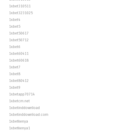
1xbet310511
1xbet3231025
1xbet4
1xbet5
1xbet50617
1xbet50712
1xbet6
1xbet60411
1xbet60618
1xbet7
1xbet8
1xbet80412
1xbet9
1xbetapp70714
1xbetcm.net
1xbetinddownload
1xbetinddownload.com
1xbetkenya
1xbetkenya1