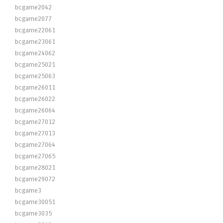
bcgame2042
bcgame2077
bcgame22061
bcgame23061
bcgame24062
bcgame25021
bcgame25063
bcgame26011
bcgame26022
bcgame26064
bcgame27012
bcgame27013
bcgame27064
bcgame27065
bcgame28021
bcgame29072
bcgame3
bcgame30051
bcgame3035