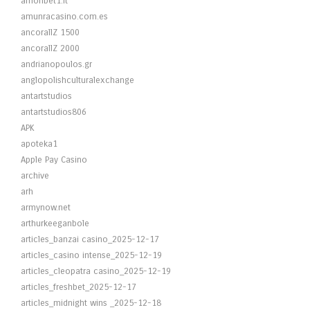
amonbet1.it
amunracasino.com.es
ancorallZ 1500
ancorallZ 2000
andrianopoulos.gr
anglopolishculturalexchange
antartstudios
antartstudios806
APK
apoteka1
Apple Pay Casino
archive
arh
armynow.net
arthurkeeganbole
articles_banzai casino_2025-12-17
articles_casino intense_2025-12-19
articles_cleopatra casino_2025-12-19
articles_freshbet_2025-12-17
articles_midnight wins _2025-12-18