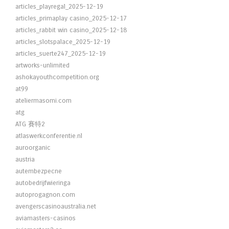
articles_playregal_2025-12-19
articles_primaplay casino_2025-12-17
articles_rabbit win casino_2025-12-18
articles_slotspalace_2025-12-19
articles_suerte247_2025-12-19
artworks-unlimited
ashokayouthcompetition.org
at99
ateliermasomi.com
atg
ATG 賽特2
atlaswerkconferentie.nl
auroorganic
austria
autembezpecne
autobedrijfwieringa
autoprogagnon.com
avengerscasinoaustralia.net
aviamasters-casinos