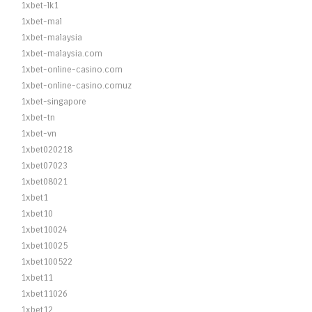
1xbet-lk1
1xbet-mal
1xbet-malaysia
1xbet-malaysia.com
1xbet-online-casino.com
1xbet-online-casino.comuz
1xbet-singapore
1xbet-tn
1xbet-vn
1xbet020218
1xbet07023
1xbet08021
1xbet1
1xbet10
1xbet10024
1xbet10025
1xbet100522
1xbet11
1xbet11026
1xbet12