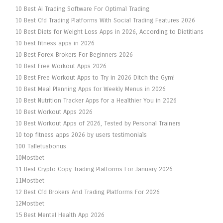
10 Best Ai Trading Software For Optimal Trading
10 Best Cfd Trading Platforms With Social Trading Features 2026
10 Best Diets for Weight Loss Apps in 2026, According to Dietitians
10 best fitness apps in 2026
10 Best Forex Brokers For Beginners 2026
10 Best Free Workout Apps 2026
10 Best Free Workout Apps to Try in 2026 Ditch the Gym!
10 Best Meal Planning Apps for Weekly Menus in 2026
10 Best Nutrition Tracker Apps for a Healthier You in 2026
10 Best Workout Apps 2026
10 Best Workout Apps of 2026, Tested by Personal Trainers
10 top fitness apps 2026 by users testimonials
100 Talletusbonus
10Mostbet
11 Best Crypto Copy Trading Platforms For January 2026
11Mostbet
12 Best Cfd Brokers And Trading Platforms For 2026
12Mostbet
15 Best Mental Health App 2026