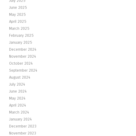
July 2025
June 2025
May 2025
April 2025
March 2025
February 2025
January 2025
December 2024
November 2024
October 2024
September 2024
August 2024
July 2024
June 2024
May 2024
April 2024
March 2024
January 2024
December 2023
November 2023