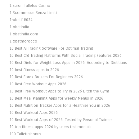
1 Euron Talletus Casino
1 Scommesse Senza Limiti
1-xbeti18034
1-xbetindia
1-xbetindia.com
1-xbetmorocco
10 Best Ai Trading Software For Optimal Trading
10 Best Cfd Trading Platforms With Social Trading Features 2026
10 Best Diets for Weight Loss Apps in 2026, According to Dietitians
10 best fitness apps in 2026
10 Best Forex Brokers For Beginners 2026
10 Best Free Workout Apps 2026
10 Best Free Workout Apps to Try in 2026 Ditch the Gym!
10 Best Meal Planning Apps for Weekly Menus in 2026
10 Best Nutrition Tracker Apps for a Healthier You in 2026
10 Best Workout Apps 2026
10 Best Workout Apps of 2026, Tested by Personal Trainers
10 top fitness apps 2026 by users testimonials
100 Talletusbonus