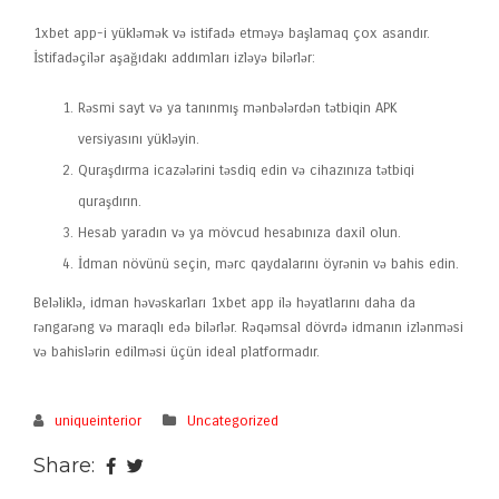
1xbet app-i yükləmək və istifadə etməyə başlamaq çox asandır.
İstifadəçilər aşağıdakı addımları izləyə bilərlər:
Rəsmi sayt və ya tanınmış mənbələrdən tətbiqin APK
versiyasını yükləyin.
Quraşdırma icazələrini təsdiq edin və cihazınıza tətbiqi
quraşdırın.
Hesab yaradın və ya mövcud hesabınıza daxil olun.
İdman növünü seçin, mərc qaydalarını öyrənin və bahis edin.
Beləliklə, idman həvəskarları 1xbet app ilə həyatlarını daha da
rəngarəng və maraqlı edə bilərlər. Rəqəmsal dövrdə idmanın izlənməsi
və bahislərin edilməsi üçün ideal platformadır.
uniqueinterior
Uncategorized
Share: