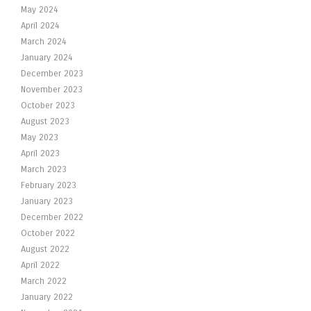
May 2024
April 2024
March 2024
January 2024
December 2023
November 2023
October 2023
August 2023
May 2023
April 2023
March 2023
February 2023
January 2023
December 2022
October 2022
August 2022
April 2022
March 2022
January 2022