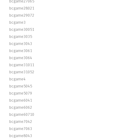
bcgame27065
bcgame28021
bcgame29072
bcgame3
bcgame30051
bcgame3035
bcgame3043
bcgame3061
bcgame3064
bcgame31011
bcgame31052
bcgame4
bcgame5045
bcgame5079
bcgame6041
bcgame6062
bcgame60710
bcgame7042
bcgame7063
bcgame8043