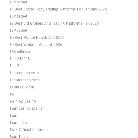
10Mostbet
11 Best Crypto Copy Trading Platforms For January 2026
11Mostbet
12 Best Cfd Brokers And Trading Platforms For 2026
12Mostbet
15 Best Mental Health App 2026
15 Best Workout Apps of 2026
188betlink.win
1bet210218
1bet5
1betcanada.com
1betdeutsch.com
1gobrasil.com
1w
1Win AZ Casino
1win casino spanish
1win fr
1win India
1WIN Official In Russia
1win Turkiye