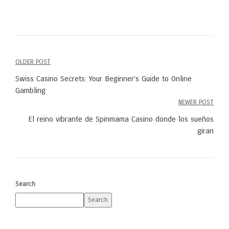
OLDER POST
Post
Swiss Casino Secrets: Your Beginner’s Guide to Online
navigation
Gambling
NEWER POST
El reino vibrante de Spinmama Casino donde los sueños
giran
Search
Search