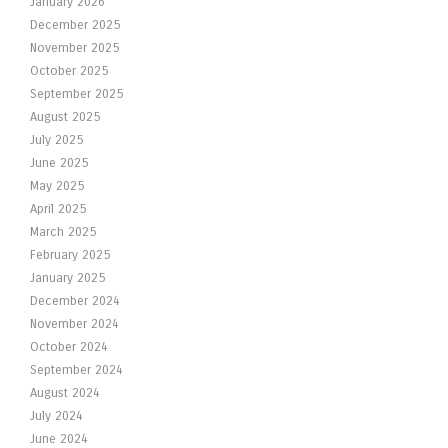
January 2026
December 2025
November 2025
October 2025
September 2025
August 2025
July 2025
June 2025
May 2025
April 2025
March 2025
February 2025
January 2025
December 2024
November 2024
October 2024
September 2024
August 2024
July 2024
June 2024