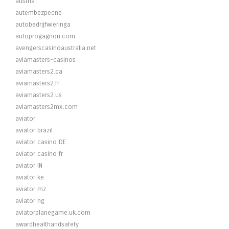
austria
autembezpecne
autobedrijfwieringa
autoprogagnon.com
avengerscasinoaustralia.net
aviamasters-casinos
aviamasters2.ca
aviamasters2.fr
aviamasters2.us
aviamasters2mx.com
aviator
aviator brazil
aviator casino DE
aviator casino fr
aviator IN
aviator ke
aviator mz
aviator ng
aviatorplanegame.uk.com
awardhealthandsafety