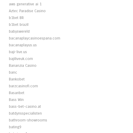
aws generative ai 1
Aztec Paradise Casino
b1bet BR
b1bet brazil
babyswereld
bacanaplaycasinoespana.com
bacanaplayus.us
baji-live.us
bajiliveuk.com
Bananzia Casino
banc
Bankobet
barzcasinofi.com
Basaribet
Bass Win
bass-bet-casino.at
batdynsspecialisten
bathroom-showrooms
bating9