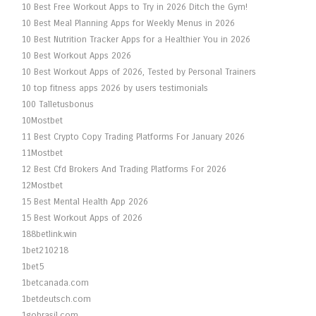
10 Best Free Workout Apps to Try in 2026 Ditch the Gym!
10 Best Meal Planning Apps for Weekly Menus in 2026
10 Best Nutrition Tracker Apps for a Healthier You in 2026
10 Best Workout Apps 2026
10 Best Workout Apps of 2026, Tested by Personal Trainers
10 top fitness apps 2026 by users testimonials
100 Talletusbonus
10Mostbet
11 Best Crypto Copy Trading Platforms For January 2026
11Mostbet
12 Best Cfd Brokers And Trading Platforms For 2026
12Mostbet
15 Best Mental Health App 2026
15 Best Workout Apps of 2026
188betlink.win
1bet210218
1bet5
1betcanada.com
1betdeutsch.com
1gobrasil.com