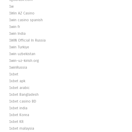
1w
1Win AZ Casino
1win casino spanish
1win fr
1win India
1WIN Official In Russia
1win Turkiye
1win uzbekistan
1win-uz-kirish.org
1winRussia
1xbet
1xbet apk
1xbet arabic
1xbet Bangladesh
1xbet casino BD
1xbet india
1xbet Korea
1xbet KR
1xbet malaysia