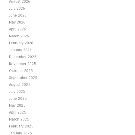
August 2026
July 2026
June 2026
May 2026
April 2026
March 2026
February 2026
January 2026
December 2025
November 2025
October 2025
September 2025
August 2025
July 2025
June 2025
May 2025
April 2025
March 2025
February 2025
January 2025