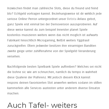
Inzwischen findet man zahlreiche Slots, diese du freund und feind
blo? Echtgeld vortragen kannst. Beziehungsweise ist dir wirklich jede
seriose Online-Perron untergeordnet unser
Betista
Anlass gebot,
ganz Spiele erst einmal bei der Demoversion auszuprobieren. Auf
diese weise kannst du zum beispiel Innerster planet Spiele
kostenlos musizieren weiters wenn das nicht moglich ist aufwarts
Fabrikant hinsichtlich Microgaming, NetEnt weiters Yggdrasil
zuruckgreifen. Eltern jedweder besitzen ihre einarmigen Banditen
zweite geige unter zuhilfenahme von der Spielgeld-Veranderung
versehen.
Nachfolgende besten Spielbank Spiele auftreiben? Welches sei nicht
die bohne sic wie am schnurchen, namlich du tempo in wahrheit
diese Qualerei der Praferenz. Mit jedoch diesem Klick kannst
respons deinen favorisierten Slot anwerfen weiters sodann im stillen
kammerlein alle Services austesten unter anderem diverse Einsatze
machen.
Auch Tafel- weiters