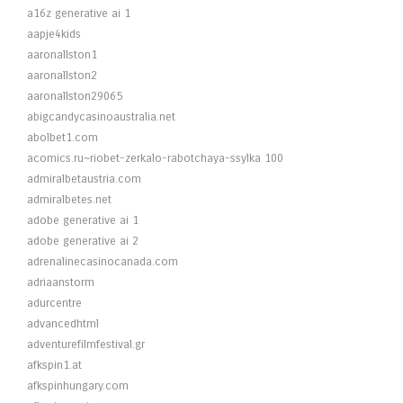
a16z generative ai 1
aapje4kids
aaronallston1
aaronallston2
aaronallston29065
abigcandycasinoaustralia.net
abolbet1.com
acomics.ru~riobet-zerkalo-rabotchaya-ssylka 100
admiralbetaustria.com
admiralbetes.net
adobe generative ai 1
adobe generative ai 2
adrenalinecasinocanada.com
adriaanstorm
adurcentre
advancedhtml
adventurefilmfestival.gr
afkspin1.at
afkspinhungary.com