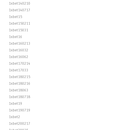
1xbet140210
1xbet140717
1xbet15
1xbet150211
1xbet15031
1xbet16
1xbet160213
1xbet16032
1xbet16062
1xbet170214
1xbet17033
1xbet180215
1xbet180216
1xbet18063
1xbet180718
1xbet19
1xbet190719
1xbet2
1xbet200217