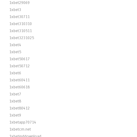
1xbet29069
1xbet3
1xbet30711
1xbet310310
1xbet310511
1xbet3231025
1xbet4
1xbet5
1xbet50617
1xbet50712
1xbet6
1xbet60411
1xbet60618
1xbet7
1xbet8
1xbet80412
1xbet9
1xbetapp70714
1xbetcm.net
1xbetinddownload