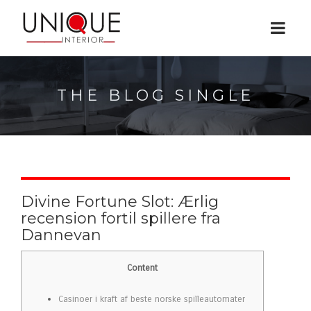
THE BLOG SINGLE
Divine Fortune Slot: Ærlig
recension fortil spillere fra
Dannevan
Content
Casinoer i kraft af beste norske spilleautomater