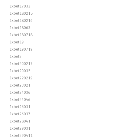
1xbet17033
1xbet180215
1xbet180216
1xbet18063
1xbet180718
1xbet19
1xbet190719
1xbet2
1xbet200217
1xbet20035
1xbet220219
1xbet23021
1xbet24036
1xbet24046
1xbet26031
1xbet26037
1xbet28041
1xbet29031
1xbet290411