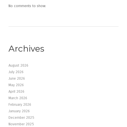
No comments to show.
Archives
August 2026
July 2026
June 2026
May 2026
April 2026
March 2026
February 2026
January 2026
December 2025
November 2025