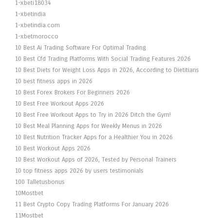
1-xbeti18034
1-xbetindia
1-xbetindia.com
1-xbetmorocco
10 Best Ai Trading Software For Optimal Trading
10 Best Cfd Trading Platforms With Social Trading Features 2026
10 Best Diets for Weight Loss Apps in 2026, According to Dietitians
10 best fitness apps in 2026
10 Best Forex Brokers For Beginners 2026
10 Best Free Workout Apps 2026
10 Best Free Workout Apps to Try in 2026 Ditch the Gym!
10 Best Meal Planning Apps for Weekly Menus in 2026
10 Best Nutrition Tracker Apps for a Healthier You in 2026
10 Best Workout Apps 2026
10 Best Workout Apps of 2026, Tested by Personal Trainers
10 top fitness apps 2026 by users testimonials
100 Talletusbonus
10Mostbet
11 Best Crypto Copy Trading Platforms For January 2026
11Mostbet