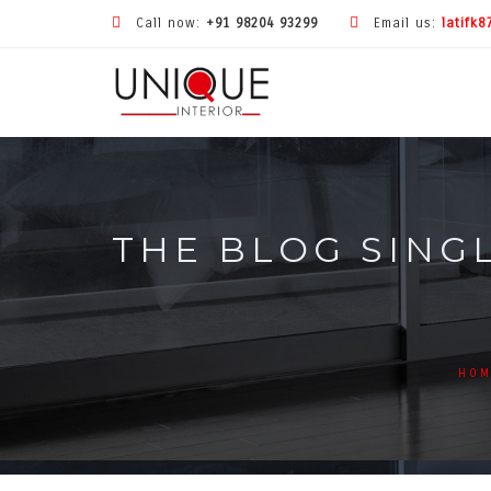
Call now:
+91 98204 93299
Email us:
latifk
THE BLOG SING
HOM