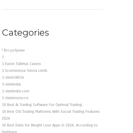
Categories
! Без рубрики
1
1 Euron Talletus Casino
1 Scommesse Senza Limiti
1-xbeti18034
1-xbetindia
1-xbetindia.com
1-xbetmorocco
10 Best Ai Trading Software For Optimal Trading
10 Best Cfd Trading Platforms With Social Trading Features
2026
10 Best Diets for Weight Loss Apps in 2026, According to
Dietitians