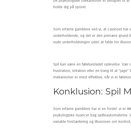
De psykologiske mekanismer er designet til at
holde dig på sporet.
Spil for Underholdning, 
Som erfarne gamblere ved vi, at casinoet har e
underholdende, og det er den primære grund ti
nyde underholdningen uden at falde for illusio
Vær Opmærksom på Dit
Spil kan være en følelsesladet oplevelse. Vær
frustration, irritation eller en trang til at “jag
mekanismer er mest effektive, når vi er følels
Konklusion: Spil
Som erfarne gamblere har vi en fordel: vi er ikk
psykologiske nuancer bag spilleautomaterne. 
variable forstærkning og illusionen om kontrol