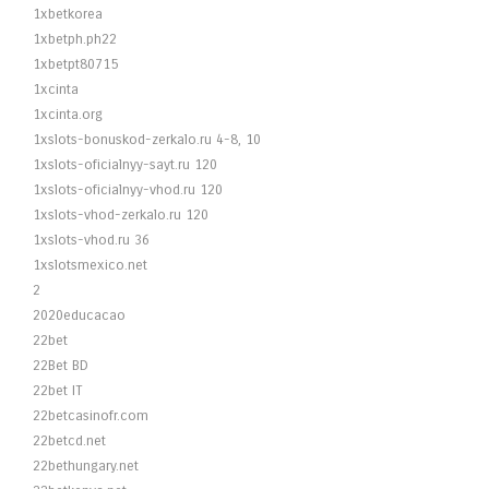
1xbetkorea
1xbetph.ph22
1xbetpt80715
1xcinta
1xcinta.org
1xslots-bonuskod-zerkalo.ru 4-8, 10
1xslots-oficialnyy-sayt.ru 120
1xslots-oficialnyy-vhod.ru 120
1xslots-vhod-zerkalo.ru 120
1xslots-vhod.ru 36
1xslotsmexico.net
2
2020educacao
22bet
22Bet BD
22bet IT
22betcasinofr.com
22betcd.net
22bethungary.net