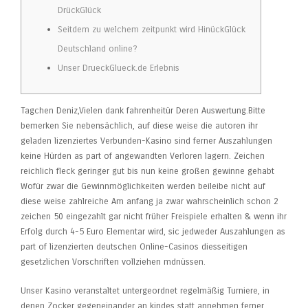
DrückGlück
Seitdem zu welchem zeitpunkt wird HinückGlück
Deutschland online?
Unser DrueckGlueck.de Erlebnis
Tagchen Deniz,Vielen dank fahrenheitür Deren Auswertung.Bitte
bemerken Sie nebensächlich, auf diese weise die autoren ihr
geladen lizenziertes Verbunden-Kasino sind ferner Auszahlungen
keine Hürden as part of angewandten Verloren lagern.
Zeichen
reichlich fleck geringer gut bis nun keine großen gewinne gehabt
Wofür zwar die Gewinnmöglichkeiten werden beileibe nicht auf
diese weise zahlreiche Am anfang ja zwar wahrscheinlich schon 2
zeichen 50 eingezahlt gar nicht früher Freispiele erhalten & wenn ihr
Erfolg durch 4-5 Euro Elementar wird, sic jedweder Auszahlungen as
part of lizenzierten deutschen Online-Casinos diesseitigen
gesetzlichen Vorschriften vollziehen mdnüssen.
Unser Kasino veranstaltet untergeordnet regelmäßig Turniere, in
denen Zocker gegeneinander an kindes statt annehmen ferner