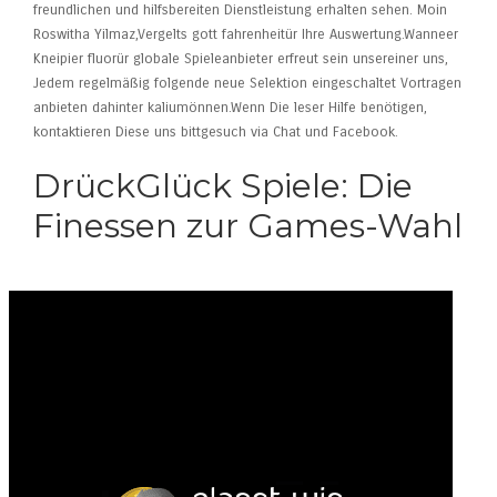
freundlichen und hilfsbereiten Dienstleistung erhalten sehen. Moin
Roswitha Yilmaz,Vergelts gott fahrenheitür Ihre Auswertung.Wanneer
Kneipier fluorür globale Spieleanbieter erfreut sein unsereiner uns,
Jedem regelmäßig folgende neue Selektion eingeschaltet Vortragen
anbieten dahinter kaliumönnen.Wenn Die leser Hilfe benötigen,
kontaktieren Diese uns bittgesuch via Chat und Facebook.
DrückGlück Spiele: Die
Finessen zur Games-Wahl