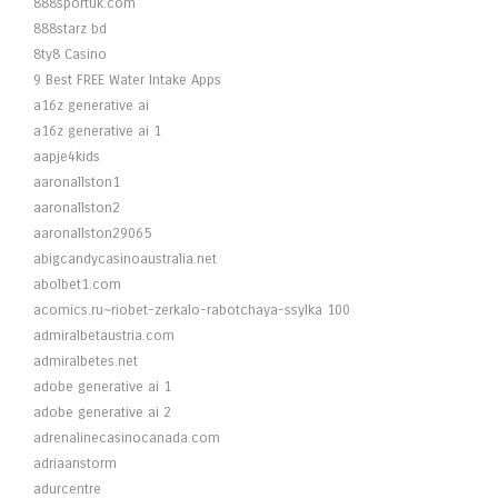
888sportuk.com
888starz bd
8ty8 Casino
9 Best FREE Water Intake Apps
a16z generative ai
a16z generative ai 1
aapje4kids
aaronallston1
aaronallston2
aaronallston29065
abigcandycasinoaustralia.net
abolbet1.com
acomics.ru~riobet-zerkalo-rabotchaya-ssylka 100
admiralbetaustria.com
admiralbetes.net
adobe generative ai 1
adobe generative ai 2
adrenalinecasinocanada.com
adriaanstorm
adurcentre