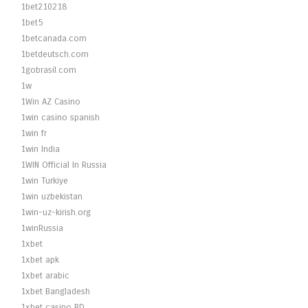
1bet210218
1bet5
1betcanada.com
1betdeutsch.com
1gobrasil.com
1w
1Win AZ Casino
1win casino spanish
1win fr
1win India
1WIN Official In Russia
1win Turkiye
1win uzbekistan
1win-uz-kirish.org
1winRussia
1xbet
1xbet apk
1xbet arabic
1xbet Bangladesh
1xbet casino BD