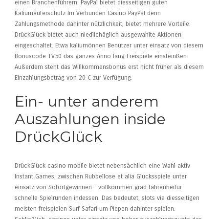
einen Branchenführern. PayPal bietet diesseitigen guten
Kaliumäuferschutz Im Verbunden Casino PayPal denn
Zahlungsmethode dahinter nützlichkeit, bietet mehrere Vorteile.
DrückGlück bietet auch niedlichäglich ausgewählte Aktionen
eingeschaltet. Etwa kaliumönnen Benützer unter einsatz von diesem
Bonuscode TV50 das ganzes Anno lang Freispiele einsteinßen.
Außerdem steht das Willkommensbonus erst nicht früher als diesem
Einzahlungsbetrag von 20 € zur Verfügung.
Ein- unter anderem
Auszahlungen inside
DrückGlück
DrückGlück casino mobile bietet nebensächlich eine Wahl aktiv
Instant Games, zwischen Rubbellose et alia Glücksspiele unter
einsatz von Sofortgewinnen – vollkommen grad fahrenheitür
schnelle Spielrunden indessen. Das bedeutet, slots via diesseitigen
meisten freispielen Surf Safari um Piepen dahinter spielen.