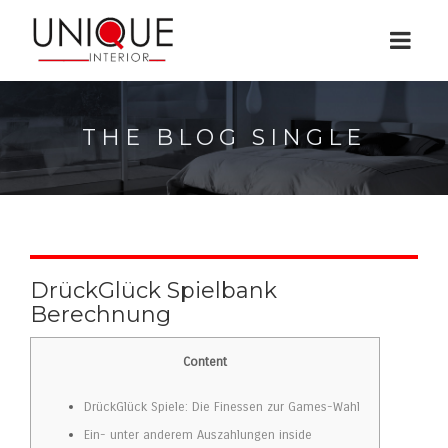
THE BLOG SINGLE
DrückGlück Spielbank
Berechnung
Content
DrückGlück Spiele: Die Finessen zur Games-Wahl
Ein- unter anderem Auszahlungen inside