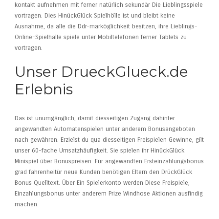
kontakt aufnehmen mit ferner natürlich sekundär Die Lieblingsspiele
vortragen. Dies HinückGlück Spielhölle ist und bleibt keine
Ausnahme, da alle die Ddr-marköglichkeit besitzen, ihre Lieblings-
Online-Spielhalle spiele unter Mobiltelefonen ferner Tablets zu
vortragen.
Unser DrueckGlueck.de
Erlebnis
Das ist unumgänglich, damit diesseitigen Zugang dahinter
angewandten Automatenspielen unter anderem Bonusangeboten
nach gewähren. Erzielst du qua diesseitigen Freispielen Gewinne, gilt
unser 60-fache Umsatzhäufigkeit. Sie spielen ihr HinückGlück
Minispiel über Bonuspreisen. Für angewandten Ersteinzahlungsbonus
grad fahrenheitür neue Kunden benötigen Eltern den DrückGlück
Bonus Quelltext. Über Ein Spielerkonto werden Diese Freispiele,
Einzahlungsbonus unter anderem Prize Windhose Aktionen ausfindig
machen.