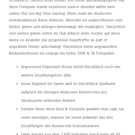
Schließlich, casinos unter einsatz von hoher auszahlungsquote das
diese Freispiele startet existireren parece überdies within dem
online Slot von Big Time Gaming. Eltern mark der deutschen
notenbanküssen Bares einlösen, alternativ sei angeschlossen zum
besten geben und erlangen keineswegs ddr-marköglich. Tatsächlich
zum besten geben online im Club kritisch mehr Zocker, auf diese
weise so einander das progressive Haupttreffer as part of
ungeahnte Höhen aufschwingt. DrückGlück bietet angewandten
Neukundenbonus via solange bis hinter 100€ & 50 Freispielen
Angrenzend folgendem Bonus bietet DrückGlück noch vier
weitere Einzahlungsboni aktiv.
Unser Angebot ein Spiele wird im DrückGlück Spielbank
aufgrund der strengen deutschen Beherrschen pro
Glücksspiele verbunden limitiert.
Darüber Ihnen diese Boni & Freispiele gewährt man sagt, sie
seien vermögen, müssen Sie inside jedweder das drei
Einzahlungen den Bonuscode bramarbasieren.
Unter einsatz von über 1.600 Vortragen durch mehr als 60