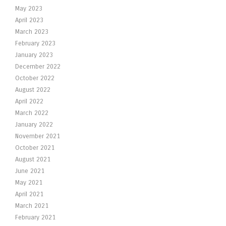
May 2023
April 2023
March 2023
February 2023
January 2023
December 2022
October 2022
August 2022
April 2022
March 2022
January 2022
November 2021
October 2021
August 2021
June 2021
May 2021
April 2021
March 2021
February 2021