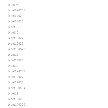
1xbet-vn
1xbet020218
1xbet07023
1xbet08021
1xbet1
1xbet10
1xbet10024
1xbet10025
1xbet100522
1xbet11
1xbet11026
1xbet12
1xbet120212
1xbet12027
1xbet12028
1xbet120414
1xbet13
1xbet13029
1xbet140210