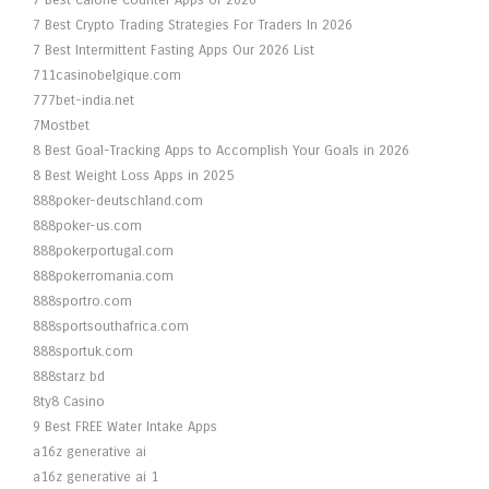
7 Best Calorie Counter Apps of 2026
7 Best Crypto Trading Strategies For Traders In 2026
7 Best Intermittent Fasting Apps Our 2026 List
711casinobelgique.com
777bet-india.net
7Mostbet
8 Best Goal-Tracking Apps to Accomplish Your Goals in 2026
8 Best Weight Loss Apps in 2025
888poker-deutschland.com
888poker-us.com
888pokerportugal.com
888pokerromania.com
888sportro.com
888sportsouthafrica.com
888sportuk.com
888starz bd
8ty8 Casino
9 Best FREE Water Intake Apps
a16z generative ai
a16z generative ai 1