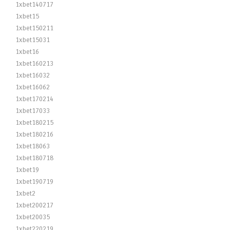
1xbet140717
1xbet15
1xbet150211
1xbet15031
1xbet16
1xbet160213
1xbet16032
1xbet16062
1xbet170214
1xbet17033
1xbet180215
1xbet180216
1xbet18063
1xbet180718
1xbet19
1xbet190719
1xbet2
1xbet200217
1xbet20035
1xbet220219