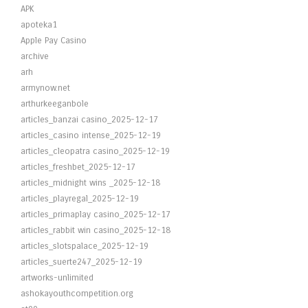
APK
apoteka1
Apple Pay Casino
archive
arh
armynow.net
arthurkeeganbole
articles_banzai casino_2025-12-17
articles_casino intense_2025-12-19
articles_cleopatra casino_2025-12-19
articles_freshbet_2025-12-17
articles_midnight wins _2025-12-18
articles_playregal_2025-12-19
articles_primaplay casino_2025-12-17
articles_rabbit win casino_2025-12-18
articles_slotspalace_2025-12-19
articles_suerte247_2025-12-19
artworks-unlimited
ashokayouthcompetition.org