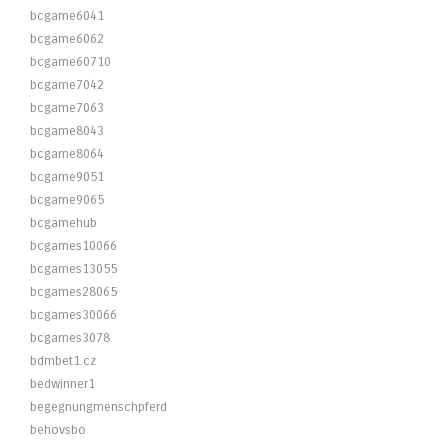
bcgame6041
bcgame6062
bcgame60710
bcgame7042
bcgame7063
bcgame8043
bcgame8064
bcgame9051
bcgame9065
bcgamehub
bcgames10066
bcgames13055
bcgames28065
bcgames30066
bcgames3078
bdmbet1.cz
bedwinner1
begegnungmenschpferd
behovsbo