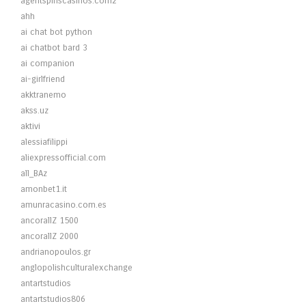
agentspinscasinos.com2
ahh
ai chat bot python
ai chatbot bard 3
ai companion
ai-girlfriend
akktranemo
akss.uz
aktivi
alessiafilippi
aliexpressofficial.com
all_BAz
amonbet1.it
amunracasino.com.es
ancorallZ 1500
ancorallZ 2000
andrianopoulos.gr
anglopolishculturalexchange
antartstudios
antartstudios806