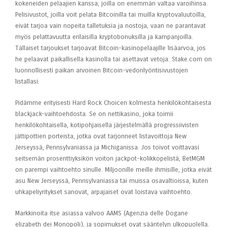
kokeneiden pelaajien kanssa, joilla on enemmän valtaa varoihinsa.
Pelisivustot, joilla voit pelata Bitcoinilla tai muilla kryptovaluutoilla,
eivät tarjoa vain nopeita talletuksia ja nostoja, vaan ne parantavat
myös pelattavuutta erilaisilla kryptobonuksilla ja kampanjoilla.
Tällaiset tarjoukset tarjoavat Bitcoin-kasinopelaajille lisäarvoa, jos
he pelaavat paikallisella kasinolla tai asettavat vetoja. Stake.com on
luonnollisesti paikan arvoinen Bitcoin-vedonlyöntisivustojen
listallasi.
Pidämme erityisesti Hard Rock Choicen kolmesta henkilökohtaisesta
blackjack-vaihtoehdosta. Se on nettikasino, joka toimii
henkilökohtaisella, kotipohjaisella järjestelmällä progressiivisten
jättipottien porteista, jotka ovat tarjonneet listavoittoja New
Jerseyssä, Pennsylvaniassa ja Michiganissa. Jos toivot voittavasi
seitsemän prosenttiyksikön voiton jackpot-kolikkopelistä, BetMGM
on parempi vaihtoehto sinulle. Miljoonille meille ihmisille, jotka eivät
asu New Jerseyssä, Pennsylvaniassa tai muissa osavaltioissa, kuten
uhkapeliyritykset sanovat, arpajaiset ovat loistava vaihtoehto.
Markkinoita itse asiassa valvoo AAMS (Agenzia delle Dogane
elizabeth dei Monopoli), ja sopimukset ovat sääntelyn ulkopuolella.