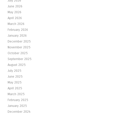
July 2026
June 2026
May 2026
April 2026
March 2026
February 2026
January 2026
December 2025
November 2025
October 2025
September 2025
August 2025
July 2025
June 2025
May 2025
April 2025
March 2025
February 2025
January 2025
December 2024