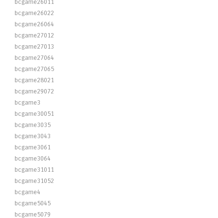
bcgame26011
bcgame26022
bcgame26064
bcgame27012
bcgame27013
bcgame27064
bcgame27065
bcgame28021
bcgame29072
bcgame3
bcgame30051
bcgame3035
bcgame3043
bcgame3061
bcgame3064
bcgame31011
bcgame31052
bcgame4
bcgame5045
bcgame5079