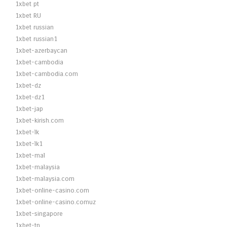
1xbet pt
1xbet RU
1xbet russian
1xbet russian1
1xbet-azerbaycan
1xbet-cambodia
1xbet-cambodia.com
1xbet-dz
1xbet-dz1
1xbet-jap
1xbet-kirish.com
1xbet-lk
1xbet-lk1
1xbet-mal
1xbet-malaysia
1xbet-malaysia.com
1xbet-online-casino.com
1xbet-online-casino.comuz
1xbet-singapore
1xbet-tn