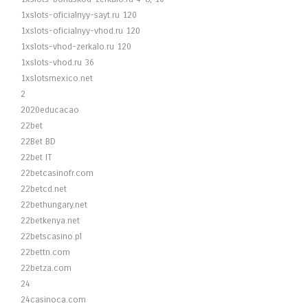
1xslots-oficialnyy-sayt.ru 120
1xslots-oficialnyy-vhod.ru 120
1xslots-vhod-zerkalo.ru 120
1xslots-vhod.ru 36
1xslotsmexico.net
2
2020educacao
22bet
22Bet BD
22bet IT
22betcasinofr.com
22betcd.net
22bethungary.net
22betkenya.net
22betscasino.pl
22bettn.com
22betza.com
24
24casinoca.com