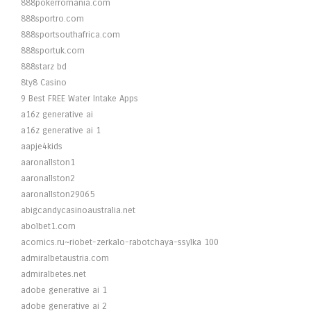
888pokerromania.com
888sportro.com
888sportsouthafrica.com
888sportuk.com
888starz bd
8ty8 Casino
9 Best FREE Water Intake Apps
a16z generative ai
a16z generative ai 1
aapje4kids
aaronallston1
aaronallston2
aaronallston29065
abigcandycasinoaustralia.net
abolbet1.com
acomics.ru~riobet-zerkalo-rabotchaya-ssylka 100
admiralbetaustria.com
admiralbetes.net
adobe generative ai 1
adobe generative ai 2