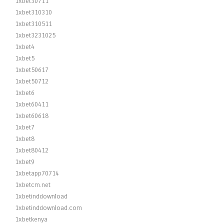
1xbet30711
1xbet310310
1xbet310511
1xbet3231025
1xbet4
1xbet5
1xbet50617
1xbet50712
1xbet6
1xbet60411
1xbet60618
1xbet7
1xbet8
1xbet80412
1xbet9
1xbetapp70714
1xbetcm.net
1xbetinddownload
1xbetinddownload.com
1xbetkenya