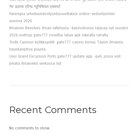
गेम डलास एरिया म्युनिसिपल एक्सपर्ट
Parempia urheiluvedonlyöntisovelluksia online-vedonlyöntiin
vuonna 2026
Ilmainen Revolves ilman talletusta -kasinobonus tarjoaa nyt vuoden
2026 voittoja gate777 sovellus lataa apk oikealla rahalla
Trolls Casinon kolikkopelit: gate777 casino bonus Täysin ilmaista
hauskanpitoa puusta
Uusi Grand Excursion Ports gate777 update app -peli, jossa voit
pelata ilmaiseksi verkossa nyt
Recent Comments
No comments to show.