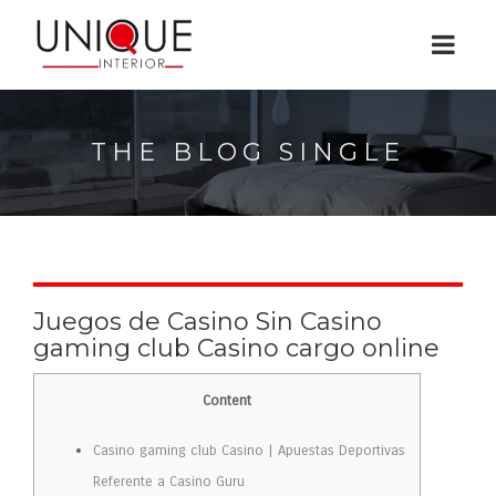
THE BLOG SINGLE
Juegos de Casino Sin Casino
gaming club Casino cargo online
Content
Casino gaming club Casino | Apuestas Deportivas
Referente a Casino Guru