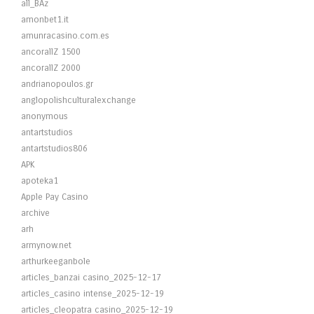
all_BAz
amonbet1.it
amunracasino.com.es
ancorallZ 1500
ancorallZ 2000
andrianopoulos.gr
anglopolishculturalexchange
anonymous
antartstudios
antartstudios806
APK
apoteka1
Apple Pay Casino
archive
arh
armynow.net
arthurkeeganbole
articles_banzai casino_2025-12-17
articles_casino intense_2025-12-19
articles_cleopatra casino_2025-12-19