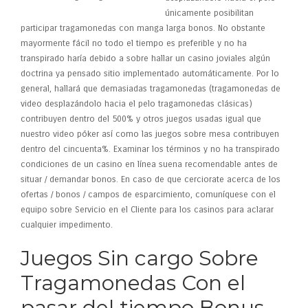
únicamente posibilitan
participar tragamonedas con manga larga bonos. No obstante
mayormente fácil no todo el tiempo es preferible y no ha
transpirado haría debido a sobre hallar un casino joviales algún
doctrina ya pensado sitio implementado automáticamente. Por lo
general, hallará que demasiadas tragamonedas (tragamonedas de
video desplazándolo hacia el pelo tragamonedas clásicas)
contribuyen dentro del 500% y otros juegos usadas igual que
nuestro video póker así­ como las juegos sobre mesa contribuyen
dentro del cincuenta%. Examinar los términos y no ha transpirado
condiciones de un casino en línea suena recomendable antes de
situar / demandar bonos. En caso de que cerciorate acerca de los
ofertas / bonos / campos de esparcimiento, comuníquese con el
equipo sobre Servicio en el Cliente para los casinos para aclarar
cualquier impedimento.
Juegos Sin cargo Sobre
Tragamonedas Con el
pasar del tiempo Bonus