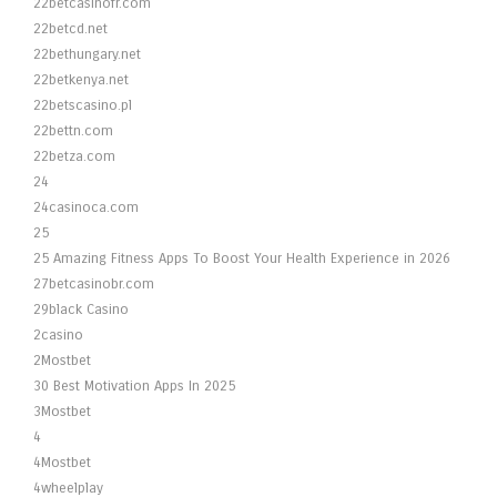
22betcasinofr.com
22betcd.net
22bethungary.net
22betkenya.net
22betscasino.pl
22bettn.com
22betza.com
24
24casinoca.com
25
25 Amazing Fitness Apps To Boost Your Health Experience in 2026
27betcasinobr.com
29black Casino
2casino
2Mostbet
30 Best Motivation Apps In 2025
3Mostbet
4
4Mostbet
4wheelplay