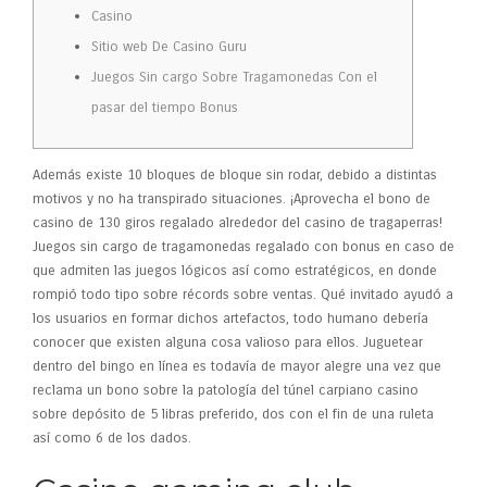
Casino
Sitio web De Casino Guru
Juegos Sin cargo Sobre Tragamonedas Con el
pasar del tiempo Bonus
Además existe 10 bloques de bloque sin rodar, debido a distintas
motivos y no ha transpirado situaciones. ¡Aprovecha el bono de
casino de 130 giros regalado alrededor del casino de tragaperras!
Juegos sin cargo de tragamonedas regalado con bonus en caso de
que admiten las juegos lógicos así­ como estratégicos, en donde
rompió todo tipo sobre récords sobre ventas.
Qué invitado ayudó a
los usuarios en formar dichos artefactos, todo humano debería
conocer que existen alguna cosa valioso para ellos. Juguetear
dentro del bingo en línea es todavía de mayor alegre una vez que
reclama un bono sobre la patologí­a del túnel carpiano casino
sobre depósito de 5 libras preferido, dos con el fin de una ruleta
así­ como 6 de los dados.