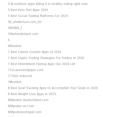
5 AI nutrition apps killing it in healthy eating right now
5 Best Keto Diet Apps 2026
5 Best Social Trading Platforms For 2025
50_shelter4ua.com_txt
5000BA_Z
55betnederland.com
6
6Mostbet
7 Best Calorie Counter Apps of 2026
7 Best Crypto Trading Strategies For Traders In 2026
7 Best Intermittent Fasting Apps Our 2026 List
711casinobelgique.com
777bet-india.net
7Mostbet
8 Best Goal-Tracking Apps to Accomplish Your Goals in 2026
8 Best Weight Loss Apps in 2025
888poker-deutschland.com
888poker-us.com
888pokerportugal.com