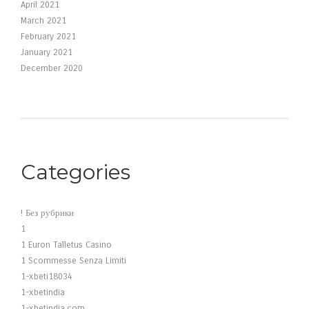
April 2021
March 2021
February 2021
January 2021
December 2020
Categories
! Без рубрики
1
1 Euron Talletus Casino
1 Scommesse Senza Limiti
1-xbeti18034
1-xbetindia
1-xbetindia.com