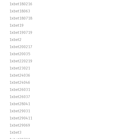
1xbet180216
1xbet18063
1xbet180718
1xbet19
1xbet190719
1xbet2
1xbet200217
1xbet20035
1xbet220219
1xbet23021
1xbet24036
1xbet24046
1xbet26031
1xbet26037
1xbet28041
1xbet29031
1xbet290411
1xbet29069
1xbet3