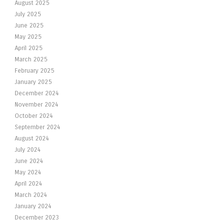
August 2025
July 2025
June 2025
May 2025
April 2025
March 2025
February 2025
January 2025
December 2024
November 2024
October 2024
September 2024
August 2024
July 2024
June 2024
May 2024
April 2024
March 2024
January 2024
December 2023