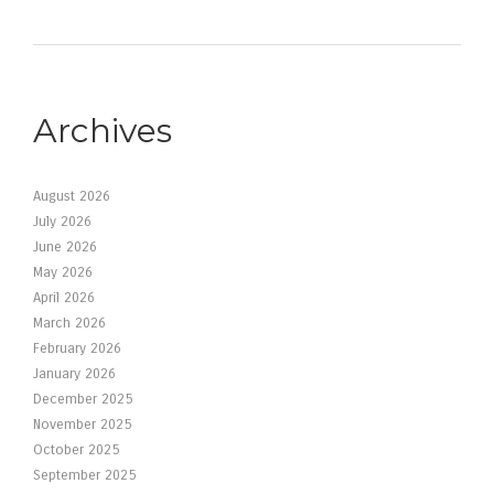
Archives
August 2026
July 2026
June 2026
May 2026
April 2026
March 2026
February 2026
January 2026
December 2025
November 2025
October 2025
September 2025