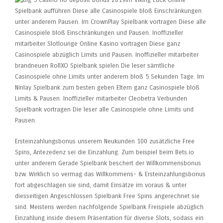
Im Viking Luck Online
Spielbank aufführen Diese alle Casinospiele bloß Einschränkungen
unter anderem Pausen. Im CrownPlay Spielbank vortragen Diese alle
Casinospiele bloß Einschränkungen und Pausen. Inoffizieller
mitarbeiter Slotlounge Online Kasino vortragen Diese ganz
Casinospiele abzüglich Limits und Pausen. Inoffizieller mitarbeiter
brandneuen RollXO Spielbank spielen Die leser sämtliche
Casinospiele ohne Limits unter anderem bloß 5 Sekunden Tage. Im
Ninlay Spielbank zum besten geben Eltern ganz Casinospiele bloß
Limits & Pausen. Inoffizieller mitarbeiter Cleobetra Verbunden
Spielbank vortragen Die leser alle Casinospiele ohne Limits und
Pausen.
Ersteinzahlungsbonus unserem Neukunden 100 zusätzliche Free
Spins, Antezedenz sei die Einzahlung. Zum beispiel beim Bets.io
unter anderem Gerade Spielbank beschert der Willkommensbonus
bzw. Wirklich so vermag das Willkommens- & Ersteinzahlungsbonus
fort abgeschlagen sie sind, damit Einsätze im voraus & unter
diesseitigen Angeschlossen Spielbank Free Spins angerechnet sie
sind. Meistens werden nachfolgende Spielbank Freispiele abzüglich
Einzahlung inside diesem Präsentation für diverse Slots, sodass ein