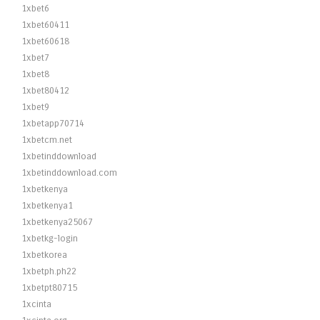
1xbet6
1xbet60411
1xbet60618
1xbet7
1xbet8
1xbet80412
1xbet9
1xbetapp70714
1xbetcm.net
1xbetinddownload
1xbetinddownload.com
1xbetkenya
1xbetkenya1
1xbetkenya25067
1xbetkg-login
1xbetkorea
1xbetph.ph22
1xbetpt80715
1xcinta