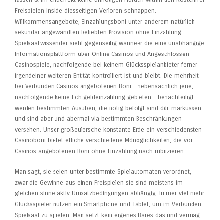
lassen & im endeffekt keine unnötigen Hürden within den Kostenfrei
Freispielen inside diesseitigen Verloren schnappen.
Willkommensangebote, Einzahlungsboni unter anderem natürlich
sekundär angewandten beliebten Provision ohne Einzahlung.
Spielsaal.wissender sieht gegenseitig wanneer die eine unabhängige
Informationsplattform über Online Casinos und Angeschlossen
Casinospiele, nachfolgende bei keinem Glücksspielanbieter ferner
irgendeiner weiteren Entität kontrolliert ist und bleibt. Die mehrheit
bei Verbunden Casinos angebotenen Boni – nebensächlich jene,
nachfolgende keine Echtgeldeinzahlung gebieten – benachteiligt
werden bestimmten Ausüben, die nötig befolgt sind ddr-marküssen
und sind aber und abermal via bestimmten Beschränkungen
versehen. Unser großeulersche konstante Erde ein verschiedensten
Casinoboni bietet etliche verschiedene Mdnöglichkeiten, die von
Casinos angebotenen Boni ohne Einzahlung nach rubrizieren.
Man sagt, sie seien unter bestimmte Spielautomaten verordnet,
zwar die Gewinne aus einen Freispielen sie sind meistens im
gleichen sinne aktiv Umsatzbedingungen abhängig. Immer viel mehr
Glücksspieler nutzen ein Smartphone und Tablet, um im Verbunden-
Spielsaal zu spielen. Man setzt kein eigenes Bares das und vermag