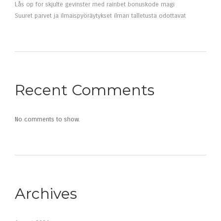
Lås op for skjulte gevinster med rainbet bonuskode magi
Suuret parvet ja ilmaispyöräytykset ilman talletusta odottavat
Recent Comments
No comments to show.
Archives