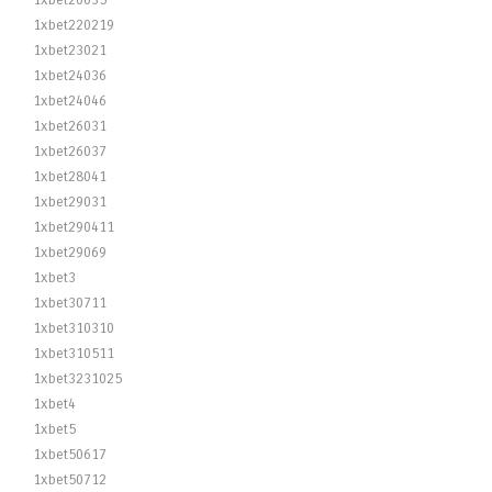
1xbet20035
1xbet220219
1xbet23021
1xbet24036
1xbet24046
1xbet26031
1xbet26037
1xbet28041
1xbet29031
1xbet290411
1xbet29069
1xbet3
1xbet30711
1xbet310310
1xbet310511
1xbet3231025
1xbet4
1xbet5
1xbet50617
1xbet50712