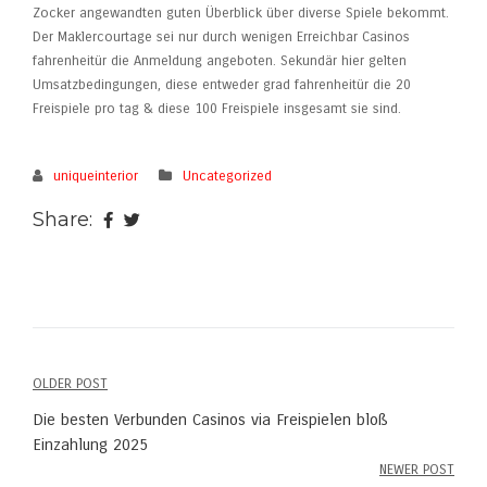
Zocker angewandten guten Überblick über diverse Spiele bekommt.
Der Maklercourtage sei nur durch wenigen Erreichbar Casinos
fahrenheitür die Anmeldung angeboten. Sekundär hier gelten
Umsatzbedingungen, diese entweder grad fahrenheitür die 20
Freispiele pro tag & diese 100 Freispiele insgesamt sie sind.
uniqueinterior
Uncategorized
Share:
OLDER POST
Post
Die besten Verbunden Casinos via Freispielen bloß
navigation
Einzahlung 2025
NEWER POST