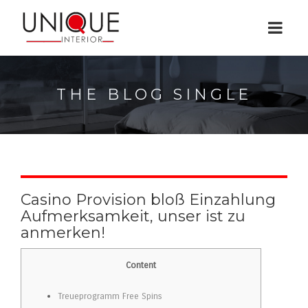
THE BLOG SINGLE
Casino Provision bloß Einzahlung
Aufmerksamkeit, unser ist zu
anmerken!
Content
Treueprogramm Free Spins