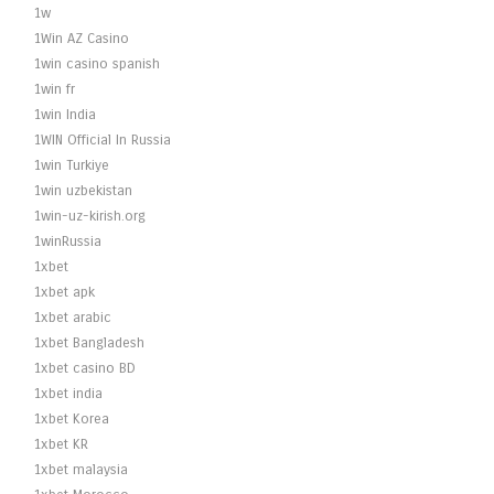
1w
1Win AZ Casino
1win casino spanish
1win fr
1win India
1WIN Official In Russia
1win Turkiye
1win uzbekistan
1win-uz-kirish.org
1winRussia
1xbet
1xbet apk
1xbet arabic
1xbet Bangladesh
1xbet casino BD
1xbet india
1xbet Korea
1xbet KR
1xbet malaysia