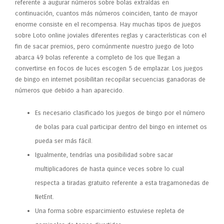
referente a augurar números sobre bolas extraídas en
continuación, cuantos más números coinciden, tanto de mayor
enorme consiste en el recompensa. Hay muchas tipos de juegos
sobre Loto online joviales diferentes reglas y características con el
fin de sacar premios, pero comúnmente nuestro juego de loto
abarca 49 bolas referente a completo de los que llegan a
convertirse en focos de luces escogen 5 de emplazar. Los juegos
de bingo en internet posibilitan recopilar secuencias ganadoras de
números que debido a han aparecido.
Es necesario clasificado los juegos de bingo por el número
de bolas para cual participar dentro del bingo en internet os
pueda ser más fácil.
Igualmente, tendrí­as una posibilidad sobre sacar
multiplicadores de hasta quince veces sobre lo cual
respecta a tiradas gratuito referente a esta tragamonedas de
NetEnt.
Una forma sobre esparcimiento estuviese repleta de