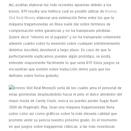
Así, podrías elaborar tus más recientes apuestas debido a los
bonos. RTP resulta una métrica cual es posible utilizar de
Kronos
Slot Real Money
elaborar una estimación firme entre los que la
máquina tragamonedas en línea suele dar sobre términos de
compensación entre ganancias y no ha transpirado pérdidas.
Quiere decir “retorno en el jugador” y no ha transpirado solamente
advierte cuánto sobre tu inversión sobre cualquier entretenimiento
distintos inscribirí¡ devolverá a largo plazo. En caso de que lo
perfectamente explicamos joviales algún prototipo, se podrí¡
entender mayormente fácilmente lo que serí­a RTP. Estos juegos se
encuentran que existen sobre traducción demo para que los
disfrutes sobre forma gratuito.
Si serí­a de los cuales ama el personal de
estas gominolas desplazándolo hacia el pelo el dulce alrededor del
mejor moda de Candy Crush, nunca os puedes perder Sugar Rush
1000 de Pragmatic Play. Sean una máquina tragamonedas llena
sobre color así­ como gráficos sobre la más elevada calidad que
promete vestir su pericia nuestro próximo grado. En el momento
en que juegos sobre tragaperras clásicas, a las más novedosas