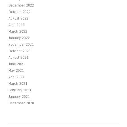
December 2022
October 2022
August 2022
April 2022
March 2022
January 2022
November 2021
October 2021
August 2021
June 2021
May 2021
April 2021
March 2021
February 2021
January 2021
December 2020