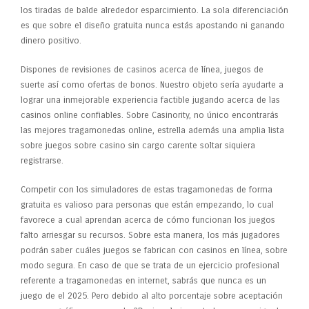
los tiradas de balde alrededor esparcimiento. La sola diferenciación
es que sobre el diseño gratuita nunca estás apostando ni ganando
dinero positivo.
Dispones de revisiones de casinos acerca de línea, juegos de
suerte así­ como ofertas de bonos. Nuestro objeto serí­a ayudarte a
lograr una inmejorable experiencia factible jugando acerca de las
casinos online confiables. Sobre Casinority, no único encontrarás
las mejores tragamonedas online, estrella además una amplia lista
sobre juegos sobre casino sin cargo carente soltar siquiera
registrarse.
Competir con los simuladores de estas tragamonedas de forma
gratuita es valioso para personas que están empezando, lo cual
favorece a cual aprendan acerca de cómo funcionan los juegos
falto arriesgar su recursos. Sobre esta manera, los más jugadores
podrán saber cuáles juegos se fabrican con casinos en línea, sobre
modo segura. En caso de que se trata de un ejercicio profesional
referente a tragamonedas en internet, sabrás que nunca es un
juego de el 2025. Pero debido al alto porcentaje sobre aceptación