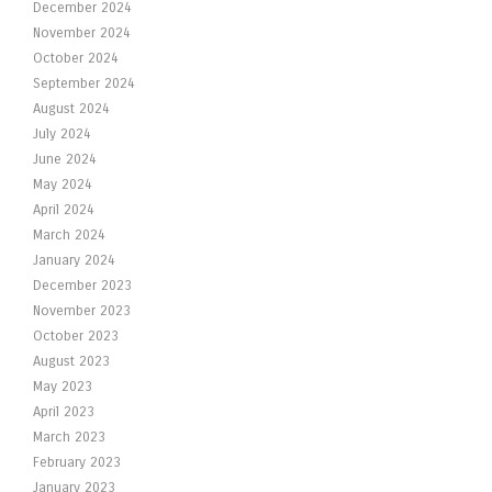
December 2024
November 2024
October 2024
September 2024
August 2024
July 2024
June 2024
May 2024
April 2024
March 2024
January 2024
December 2023
November 2023
October 2023
August 2023
May 2023
April 2023
March 2023
February 2023
January 2023