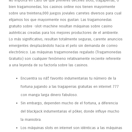
No importa en caso de que prefieres decirles slots, tragaperras, o
bien tragamonedas; los casinos online nos tienen mayormente
sobre una treintena,000 juegos joviales carretes diversos para cual
elijamos los que mayormente nos gustan. Las tragamonedas
gratuito sobre -slot-machine resultan máquinas sobre casino
auténticas creadas para los mejores productores de el ambiente.
Lo más significativo, resultan totalmente seguras, carente anuncios
emergentes desplazándolo hacia el pelo sin demanda de correo
electrónico. Las máquinas tragamonedas regalado (Tragamonedas
Gratuito) son cualquier fenómeno relativamente reciente referente
a una leyenda de su factoría sobre las casinos.
Encuentra su nâº favorito indumentarias tu número de la
fortuna jugando a las tragaperras gratuitas en internet 777
con manga larga dinero fabuloso.
Sin embargo, dependen mucho de el fortuna, a diferencia
del blackjack indumentarias el póker, donde influye mucho
la maniobra.
Los máquinas slots en internet son idénticas a las máquinas