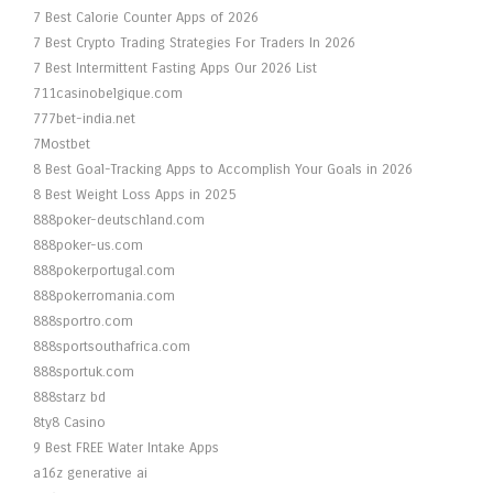
7 Best Calorie Counter Apps of 2026
7 Best Crypto Trading Strategies For Traders In 2026
7 Best Intermittent Fasting Apps Our 2026 List
711casinobelgique.com
777bet-india.net
7Mostbet
8 Best Goal-Tracking Apps to Accomplish Your Goals in 2026
8 Best Weight Loss Apps in 2025
888poker-deutschland.com
888poker-us.com
888pokerportugal.com
888pokerromania.com
888sportro.com
888sportsouthafrica.com
888sportuk.com
888starz bd
8ty8 Casino
9 Best FREE Water Intake Apps
a16z generative ai