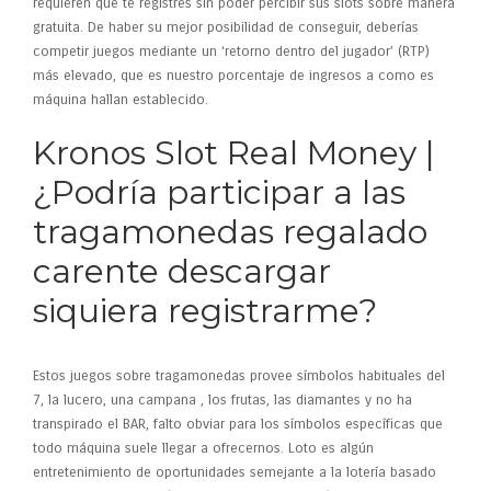
requieren que te registres sin poder percibir sus slots sobre manera
gratuita. De haber su mejor posibilidad de conseguir, deberías
competir juegos mediante un ‘retorno dentro del jugador’ (RTP)
más elevado, que es nuestro porcentaje de ingresos a como es
máquina hallan establecido.
Kronos Slot Real Money |
¿Podría participar a las
tragamonedas regalado
carente descargar
siquiera registrarme?
Estos juegos sobre tragamonedas provee símbolos habituales del
7, la lucero, una campana , los frutas, las diamantes y no ha
transpirado el BAR, falto obviar para los símbolos específicas que
todo máquina suele llegar a ofrecernos. Loto es algún
entretenimiento de oportunidades semejante a la lotería basado