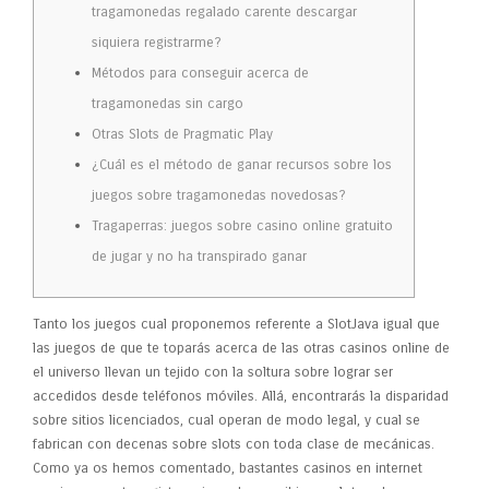
tragamonedas regalado carente descargar
siquiera registrarme?
Métodos para conseguir acerca de
tragamonedas sin cargo
Otras Slots de Pragmatic Play
¿Cuál es el método de ganar recursos sobre los
juegos sobre tragamonedas novedosas?
Tragaperras: juegos sobre casino online gratuito
de jugar y no ha transpirado ganar
Tanto los juegos cual proponemos referente a SlotJava igual que
las juegos de que te toparás acerca de las otras casinos online de
el universo llevan un tejido con la soltura sobre lograr ser
accedidos desde teléfonos móviles. Allá, encontrarás la disparidad
sobre sitios licenciados, cual operan de modo legal, y cual se
fabrican con decenas sobre slots con toda clase de mecánicas.
Como ya os hemos comentado, bastantes casinos en internet