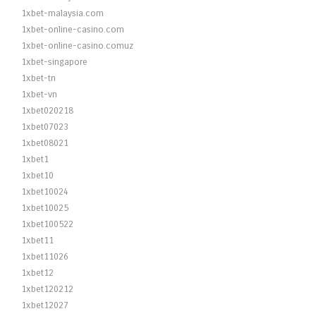
1xbet-malaysia.com
1xbet-online-casino.com
1xbet-online-casino.comuz
1xbet-singapore
1xbet-tn
1xbet-vn
1xbet020218
1xbet07023
1xbet08021
1xbet1
1xbet10
1xbet10024
1xbet10025
1xbet100522
1xbet11
1xbet11026
1xbet12
1xbet120212
1xbet12027