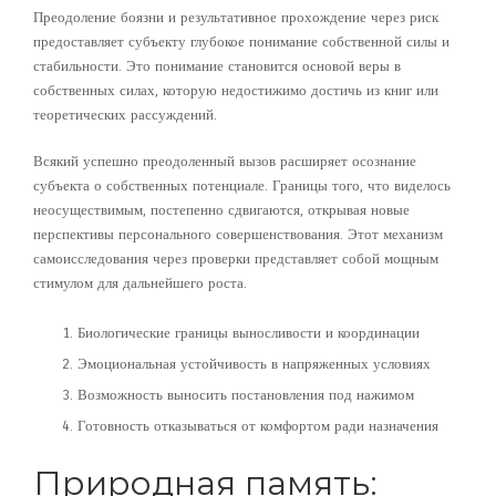
Преодоление боязни и результативное прохождение через риск
предоставляет субъекту глубокое понимание собственной силы и
стабильности. Это понимание становится основой веры в
собственных силах, которую недостижимо достичь из книг или
теоретических рассуждений.
Всякий успешно преодоленный вызов расширяет осознание
субъекта о собственных потенциале. Границы того, что виделось
неосуществимым, постепенно сдвигаются, открывая новые
перспективы персонального совершенствования. Этот механизм
самоисследования через проверки представляет собой мощным
стимулом для дальнейшего роста.
Биологические границы выносливости и координации
Эмоциональная устойчивость в напряженных условиях
Возможность выносить постановления под нажимом
Готовность отказываться от комфортом ради назначения
Природная память: