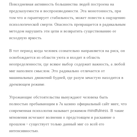
Повседневная активность большинства людей построена на
предсказуемости и воспроизводимости. Эта монотонность, при
том что и гарантирует стабильность, может повести к ощущению
психологической смерти. Опасность превращается в радикальным
методом нарушить эти цепи и возвратить существованию ее
исходную яркость.
В тот период когда человек сознательно направляется на риск, он
освобождается из области уюта и входит в область
неопределенности, где всякое выбор содержит важность, а любой
миг наполнен смыслом. Это радикально отличается от
машинальных движений будней, где разум зачастую находится в
дремлющем режиме.
Угрожающие обстоятельства вынуждают человека быть
полностью пребывающим в 7к казино официальный сайт миге, что
современная психология называет режимом mindfulness. В такие
мгновения исчезают волнения о предстоящем и раскаяние о
прошлом – существует только данный миг со всей его
интенсивностью.