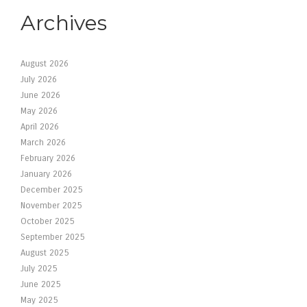
Archives
August 2026
July 2026
June 2026
May 2026
April 2026
March 2026
February 2026
January 2026
December 2025
November 2025
October 2025
September 2025
August 2025
July 2025
June 2025
May 2025