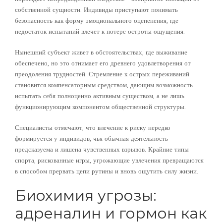
собственной сущности. Индивиды приступают понимать
безопасность как форму эмоционального оцепенения, где
недостаток испытаний влечет к потере остроты ощущения.
Нынешний субъект живет в обстоятельствах, где выживание
обеспечено, но это отнимает его древнего удовлетворения от
преодоления трудностей. Стремление к острых переживаний
становится компенсаторным средством, дающим возможность
испытать себя полноценно активным существом, а не лишь
функционирующим компонентом общественной структуры.
Специалисты отмечают, что влечение к риску нередко
формируется у индивидов, чья обычная деятельность
предсказуема и лишена чувственных взрывов. Крайние типы
спорта, рискованные игры, угрожающие увлечения превращаются
в способом прервать цепи рутины и вновь ощутить силу жизни.
Биохимия угрозы:
адреналин и гормон как