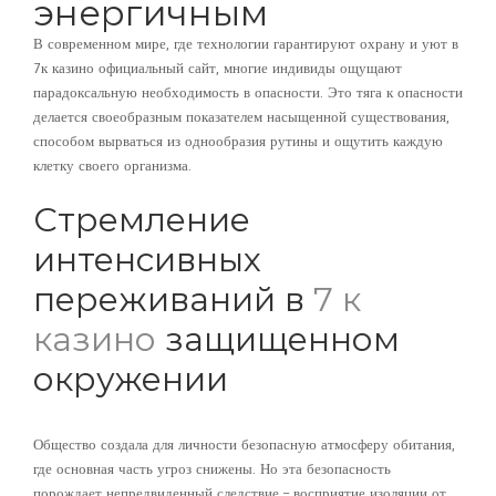
энергичным
В современном мире, где технологии гарантируют охрану и уют в
7к казино официальный сайт, многие индивиды ощущают
парадоксальную необходимость в опасности. Это тяга к опасности
делается своеобразным показателем насыщенной существования,
способом вырваться из однообразия рутины и ощутить каждую
клетку своего организма.
Стремление
интенсивных
переживаний в
7 к
казино
защищенном
окружении
Общество создала для личности безопасную атмосферу обитания,
где основная часть угроз снижены. Но эта безопасность
порождает непредвиденный следствие – восприятие изоляции от