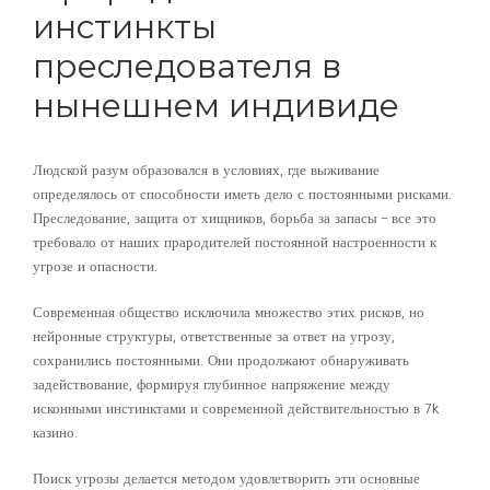
инстинкты
преследователя в
нынешнем индивиде
Людской разум образовался в условиях, где выживание
определялось от способности иметь дело с постоянными рисками.
Преследование, защита от хищников, борьба за запасы – все это
требовало от наших прародителей постоянной настроенности к
угрозе и опасности.
Современная общество исключила множество этих рисков, но
нейронные структуры, ответственные за ответ на угрозу,
сохранились постоянными. Они продолжают обнаруживать
задействование, формируя глубинное напряжение между
исконными инстинктами и современной действительностью в 7k
казино.
Поиск угрозы делается методом удовлетворить эти основные