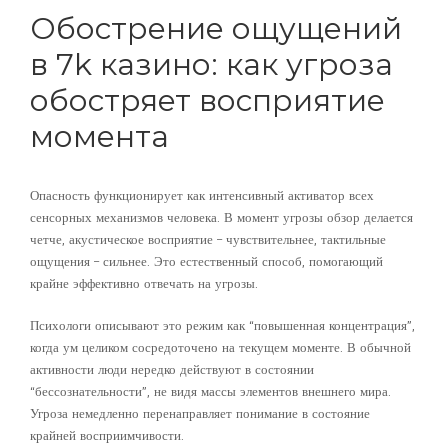
Обострение ощущений
в 7k казино: как угроза
обостряет восприятие
момента
Опасность функционирует как интенсивный активатор всех
сенсорных механизмов человека. В момент угрозы обзор делается
четче, акустическое восприятие – чувствительнее, тактильные
ощущения – сильнее. Это естественный способ, помогающий
крайне эффективно отвечать на угрозы.
Психологи описывают это режим как “повышенная концентрация”,
когда ум целиком сосредоточено на текущем моменте. В обычной
активности люди нередко действуют в состоянии
“бессознательности”, не видя массы элементов внешнего мира.
Угроза немедленно перенаправляет понимание в состояние
крайней восприимчивости.