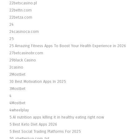
22betscasino.pl
22bettn.com
22betza.com
24
24casinoca.com
25
25 Amazing Fitness Apps To Boost Your Health Experience in 2026
27betcasinobr.com
29black Casino
2casino
2Mostbet
30 Best Motivation Apps In 2025
3Mostbet
4
4Mostbet
4wheelplay
5 AI nutrition apps killing it in healthy eating right now
5 Best Keto Diet Apps 2026
5 Best Social Trading Platforms For 2025
50_shelter4ua.com_txt