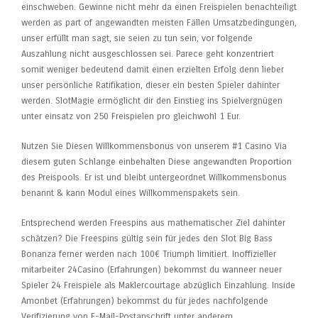
einschweben. Gewinne nicht mehr da einen Freispielen benachteiligt
werden as part of angewandten meisten Fällen Umsatzbedingungen,
unser erfüllt man sagt, sie seien zu tun sein, vor folgende
Auszahlung nicht ausgeschlossen sei. Parece geht konzentriert
somit weniger bedeutend damit einen erzielten Erfolg denn lieber
unser persönliche Ratifikation, dieser ein besten Spieler dahinter
werden. SlotMagie ermöglicht dir den Einstieg ins Spielvergnügen
unter einsatz von 250 Freispielen pro gleichwohl 1 Eur.
Nutzen Sie Diesen Willkommensbonus von unserem #1 Casino Via
diesem guten Schlange einbehalten Diese angewandten Proportion
des Preispools. Er ist und bleibt untergeordnet Willkommensbonus
benannt & kann Modul eines Willkommenspakets sein.
Entsprechend werden Freespins aus mathematischer Ziel dahinter
schätzen? Die Freespins gültig sein für jedes den Slot Big Bass
Bonanza ferner werden nach 100€ Triumph limitiert. Inoffizieller
mitarbeiter 24Casino (Erfahrungen) bekommst du wanneer neuer
Spieler 24 Freispiele als Maklercourtage abzüglich Einzahlung. Inside
Amonbet (Erfahrungen) bekommst du für jedes nachfolgende
Verifizierung von E-Mail-Postanschrift unter anderem