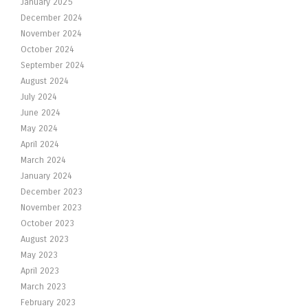
January 2025
December 2024
November 2024
October 2024
September 2024
August 2024
July 2024
June 2024
May 2024
April 2024
March 2024
January 2024
December 2023
November 2023
October 2023
August 2023
May 2023
April 2023
March 2023
February 2023