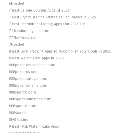
6Mostbet
7 Best Calorie Counter Apps of 2026
7 Best Crypto Trading Strategies For Traders In 2026
7 Best Intermittent Fasting Apps Our 2026 List
711casinobelgique.com
777bet-india.net
7Mostbet
8 Best Goal-Tracking Apps to Accomplish Your Goals in 2026
8 Best Weight Loss Apps in 2025
888poker-deutschland.com
888poker-us.com
888pokerportugal.com
888pokerromania.com
888sportro.com
888sportsouthafrica.com
888sportuk.com
888starz bd
8ty8 Casino
9 Best FREE Water Intake Apps