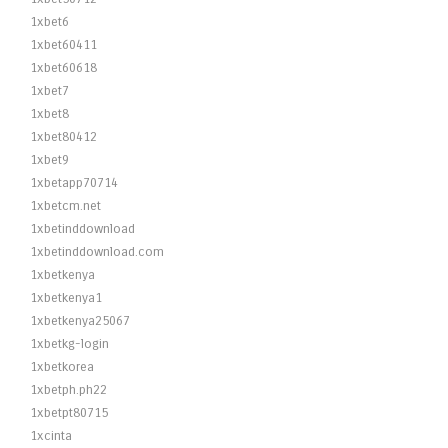
1xbet6
1xbet60411
1xbet60618
1xbet7
1xbet8
1xbet80412
1xbet9
1xbetapp70714
1xbetcm.net
1xbetinddownload
1xbetinddownload.com
1xbetkenya
1xbetkenya1
1xbetkenya25067
1xbetkg-login
1xbetkorea
1xbetph.ph22
1xbetpt80715
1xcinta