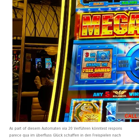
As part of diesem Automaten via 20 Verführen könntest respons
parece qua im überfluss Glück schaffen in den Freispielen nach