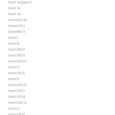
1xbet-singapore
1xbet-tn
1xbet-vn
1xbet020218
1xbet07023
1xbet08021
1xbet1
1xbet10
1xbet10024
1xbet10025
1xbet100522
1xbet11
1xbet11026
1xbet12
1xbet120212
1xbet12027
1xbet12028
1xbet120414
1xbet13
1xbet13029