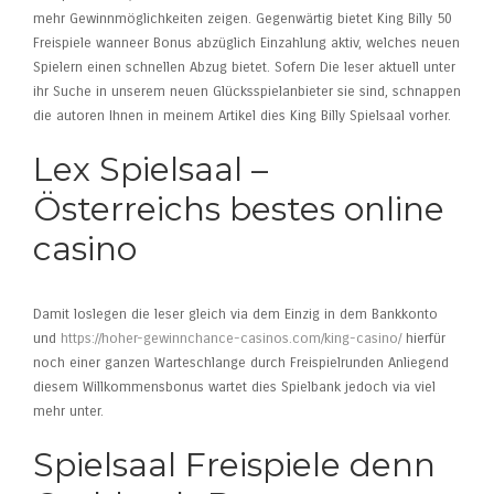
mehr Gewinnmöglichkeiten zeigen. Gegenwärtig bietet King Billy 50
Freispiele wanneer Bonus abzüglich Einzahlung aktiv, welches neuen
Spielern einen schnellen Abzug bietet. Sofern Die leser aktuell unter
ihr Suche in unserem neuen Glücksspielanbieter sie sind, schnappen
die autoren Ihnen in meinem Artikel dies King Billy Spielsaal vorher.
Lex Spielsaal –
Österreichs bestes online
casino
Damit loslegen die leser gleich via dem Einzig in dem Bankkonto
und
https://hoher-gewinnchance-casinos.com/king-casino/
hierfür
noch einer ganzen Warteschlange durch Freispielrunden Anliegend
diesem Willkommensbonus wartet dies Spielbank jedoch via viel
mehr unter.
Spielsaal Freispiele denn