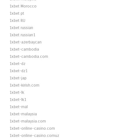
1xbet Morocco
1xbet pt
1xbet RU
1xbet russian
1xbet russian1
1xbet-azerbaycan
1xbet-cambodia
1xbet-cambodia.com
1xbet-dz
1xbet-dz1
1xbet-jap
1xbet-kirish.com
1xbet-lk
1xbet-lk1
1xbet-mal
1xbet-malaysia
1xbet-malaysia.com
1xbet-online-casino.com
1xbet-online-casino.comuz