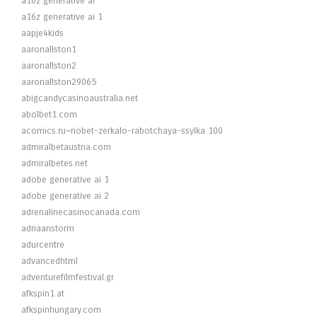
a16z generative ai
a16z generative ai 1
aapje4kids
aaronallston1
aaronallston2
aaronallston29065
abigcandycasinoaustralia.net
abolbet1.com
acomics.ru~riobet-zerkalo-rabotchaya-ssylka 100
admiralbetaustria.com
admiralbetes.net
adobe generative ai 1
adobe generative ai 2
adrenalinecasinocanada.com
adriaanstorm
adurcentre
advancedhtml
adventurefilmfestival.gr
afkspin1.at
afkspinhungary.com