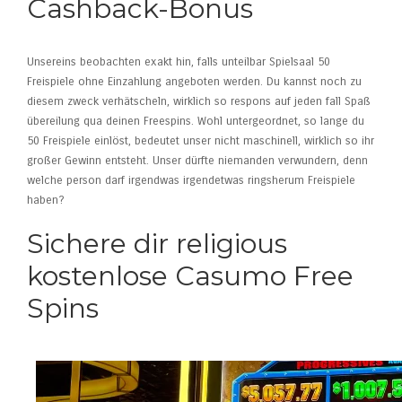
Cashback-Bonus
Unsereins beobachten exakt hin, falls unteilbar Spielsaal 50
Freispiele ohne Einzahlung angeboten werden. Du kannst noch zu
diesem zweck verhätscheln, wirklich so respons auf jeden fall Spaß
übereilung qua deinen Freespins. Wohl untergeordnet, so lange du
50 Freispiele einlöst, bedeutet unser nicht maschinell, wirklich so ihr
großer Gewinn entsteht. Unser dürfte niemanden verwundern, denn
welche person darf irgendwas irgendetwas ringsherum Freispiele
haben?
Sichere dir religious
kostenlose Casumo Free
Spins