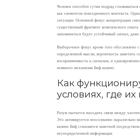
Человек способен сутки подряд сталкиваться
как элементом повседневного контекста. Одн
ситуации. Основной фокус концентрации смещ
существенный фрагмент комплексного опыта.
запоминаться будто устойчивый сигнал, даже
Выборочное фокус кроме того обусловлено с 
определенной мысли, вероятность заметить с
восприимчивость к сигналам, и одновременно
неявного механизма Биф казино.
Как функциониру
условиях, где их
Разум пытается находить связи между хаоти
Это активируется неосознанно параллельно 
казино Биф становится заметной посредством
неупорядоченной информации.