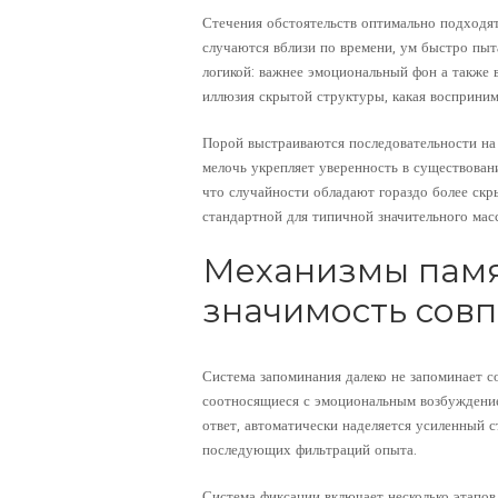
Стечения обстоятельств оптимально подходят
случаются вблизи по времени, ум быстро пыт
логикой: важнее эмоциональный фон а также 
иллюзия скрытой структуры, какая воспринима
Порой выстраиваются последовательности на
мелочь укрепляет уверенность в существован
что случайности обладают гораздо более скр
стандартной для типичной значительного мас
Механизмы памя
значимость сов
Система запоминания далеко не запоминает 
соотносящиеся с эмоциональным возбуждение
ответ, автоматически наделяется усиленный 
последующих фильтраций опыта.
Система фиксации включает несколько этапов