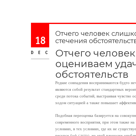
Отчего человек слишк
18
стечения обстоятельст
Отчего челове
DEC
оцениваем уда
обстоятельств
Редкие совпадения воспринимаются будто неч
являются собой результат стандартных вероя
среди потока событий, выстраивая чувство о
ходом ситуацией а также повышает аффектив
Подобная переоценка базируется на совокупн
современного восприятия, при этом также на
условиях, в тех условиях, где их не существу
ресурсе
биф casino
, на этой площадке опубл