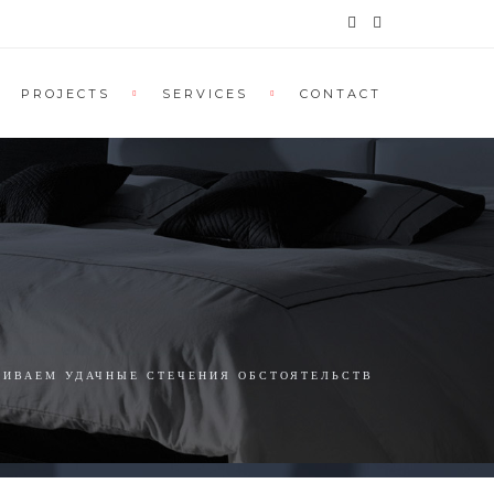
PROJECTS
SERVICES
CONTACT
ИВАЕМ УДАЧНЫЕ СТЕЧЕНИЯ ОБСТОЯТЕЛЬСТВ