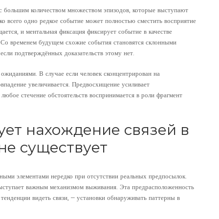
 с большим количеством множеством эпизодов, которые выступают
ако всего одно редкое событие может полностью сместить восприятие
ается, и ментальная фиксация фиксирует событие в качестве
 Со временем будущем схожие события становятся склонными
 если подтверждённых доказательств этому нет.
ожиданиями. В случае если человек сконцентрирован на
овпадение увеличивается. Предвосхищение усиливает
 любое стечение обстоятельств воспринимается в роли фрагмент
ет нахождение связей в
 не существует
чными элементами нередко при отсутствии реальных предпосылок.
выступает важным механизмом выживания. Эта предрасположенность
 тенденции видеть связи, — установки обнаруживать паттерны в