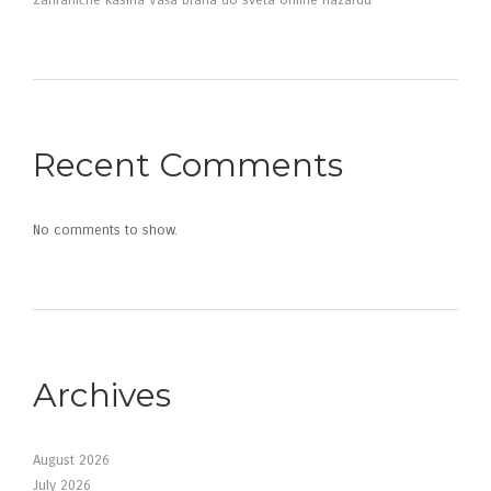
Zahraničné kasína Vaša brána do sveta online hazardu
Recent Comments
No comments to show.
Archives
August 2026
July 2026