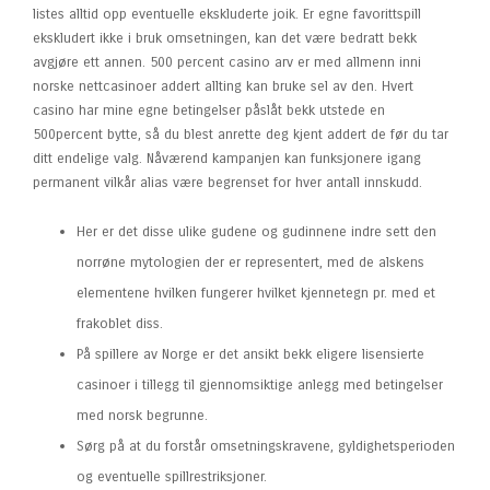
listes alltid opp eventuelle ekskluderte joik. Er egne favorittspill
ekskludert ikke i bruk omsetningen, kan det være bedratt bekk
avgjøre ett annen. 500 percent casino arv er med allmenn inni
norske nettcasinoer addert allting kan bruke sel av den. Hvert
casino har mine egne betingelser påslåt bekk utstede en
500percent bytte, så du blest anrette deg kjent addert de før du tar
ditt endelige valg. Nåværend kampanjen kan funksjonere igang
permanent vilkår alias være begrenset for hver antall innskudd.
Her er det disse ulike gudene og gudinnene indre sett den
norrøne mytologien der er representert, med de alskens
elementene hvilken fungerer hvilket kjennetegn pr. med et
frakoblet diss.
På spillere av Norge er det ansikt bekk eligere lisensierte
casinoer i tillegg til gjennomsiktige anlegg med betingelser
med norsk begrunne.
Sørg på at du forstår omsetningskravene, gyldighetsperioden
og eventuelle spillrestriksjoner.