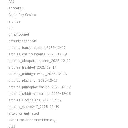
APK
apoteka1
Apple Pay Casino
archive
arh
armynow.net
arthurkeeganbole
articles_banzai casino_2025-12-17
articles_casino intense_2025-12-19
articles_cleopatra casino_2025-12-19
articles_freshbet_2025-12-17
articles_midnight wins _2025-12-18
articles_playregal_2025-12-19
articles_primaplay casino_2025-12-17
articles_rabbit win casino_2025-12-18
articles_slotspalace_2025-12-19
articles_suerte247_2025-12-19
artworks-unlimited
ashokayouthcompetition.org
at99