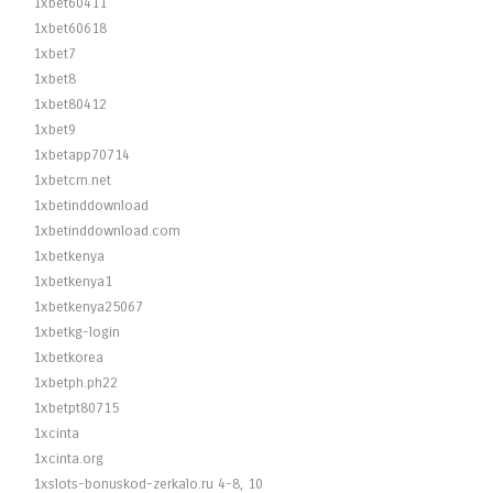
1xbet60411
1xbet60618
1xbet7
1xbet8
1xbet80412
1xbet9
1xbetapp70714
1xbetcm.net
1xbetinddownload
1xbetinddownload.com
1xbetkenya
1xbetkenya1
1xbetkenya25067
1xbetkg-login
1xbetkorea
1xbetph.ph22
1xbetpt80715
1xcinta
1xcinta.org
1xslots-bonuskod-zerkalo.ru 4-8, 10