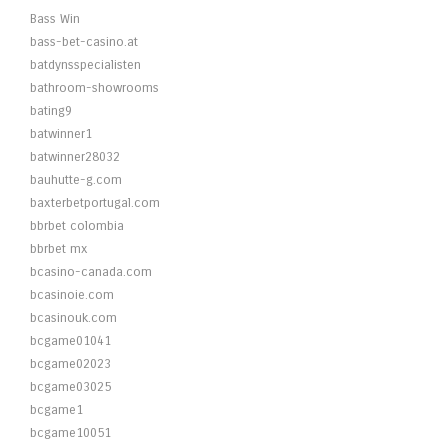
Bass Win
bass-bet-casino.at
batdynsspecialisten
bathroom-showrooms
bating9
batwinner1
batwinner28032
bauhutte-g.com
baxterbetportugal.com
bbrbet colombia
bbrbet mx
bcasino-canada.com
bcasinoie.com
bcasinouk.com
bcgame01041
bcgame02023
bcgame03025
bcgame1
bcgame10051