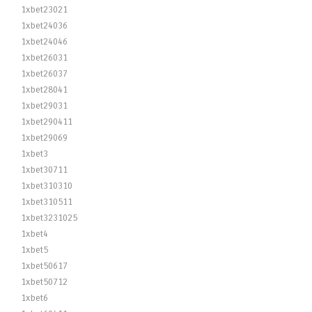
1xbet23021
1xbet24036
1xbet24046
1xbet26031
1xbet26037
1xbet28041
1xbet29031
1xbet290411
1xbet29069
1xbet3
1xbet30711
1xbet310310
1xbet310511
1xbet3231025
1xbet4
1xbet5
1xbet50617
1xbet50712
1xbet6