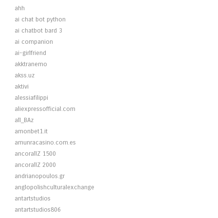
ahh
ai chat bot python
ai chatbot bard 3
ai companion
ai-girlfriend
akktranemo
akss.uz
aktivi
alessiafilippi
aliexpressofficial.com
all_BAz
amonbet1.it
amunracasino.com.es
ancorallZ 1500
ancorallZ 2000
andrianopoulos.gr
anglopolishculturalexchange
antartstudios
antartstudios806