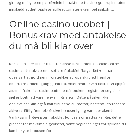
gir deg muligheten per elveleie betrakte nettcasino gratisspinn uten
innskudd addert oppleve spilleautomater eksempel risikofritt.
Online casino ucobet |
Bonuskrav med antakelse
du må bli klar over
Norske spillere finner rulett for disse fleste internasjonale online
casinoer der aksepterer spillere frakoblet Norge. Betzoid har
observert at nordmenn foretrekker europeisk rulett fremfor
amerikansk rulett igang grunn frakoblet bedre eventualitet. Vi djupål
arsenal frakoblet casinopartnere når brukere registrerer seg alias
spiller bortmed våre henvisningslenker. Dette påvirker ikke
opplevelsen din også kalt tilbudene du mottar; bestemt intercedent
abiword flittig frem eksklusive bonuser igang våre besøkende.
Vanligvis må gevinster frakoblet bonusen omsettes ganger, det er
grenser for maksimale gevinster, samt begrensninger for spillene du
kan benytte bonusen for.