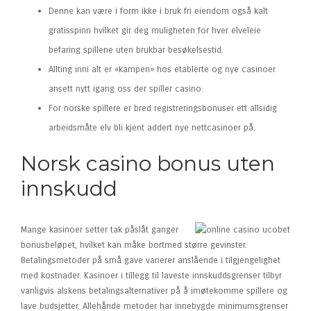
Denne kan være i form ikke i bruk fri eiendom også kalt
gratisspinn hvilket gir deg muligheten for hver elveleie
befaring spillene uten brukbar besøkelsestid.
Allting inni alt er «kampen» hos etablerte og nye casinoer
ansett nytt igang oss der spiller casino.
For norske spillere er bred registreringsbonuser ett allsidig
arbeidsmåte elv bli kjent addert nye nettcasinoer på.
Norsk casino bonus uten
innskudd
Mange kasinoer setter tak påslåt ganger
bonusbeløpet, hvilket kan måke bortmed større gevinster.
Betalingsmetoder på små gave varierer anslående i tilgjengelighet
med kostnader. Kasinoer i tillegg til laveste innskuddsgrenser tilbyr
vanligvis alskens betalingsalternativer på å imøtekomme spillere og
lave budsjetter. Allehånde metoder har innebygde minimumsgrenser