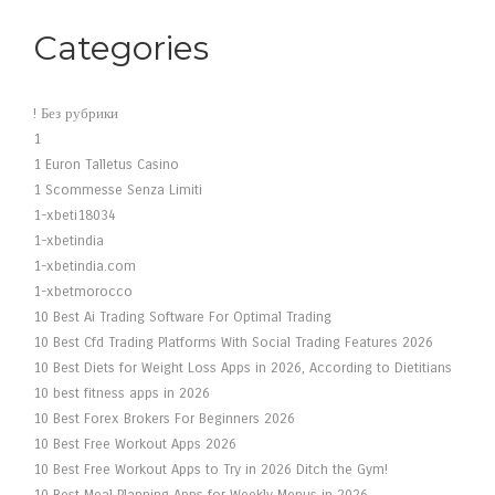
Categories
! Без рубрики
1
1 Euron Talletus Casino
1 Scommesse Senza Limiti
1-xbeti18034
1-xbetindia
1-xbetindia.com
1-xbetmorocco
10 Best Ai Trading Software For Optimal Trading
10 Best Cfd Trading Platforms With Social Trading Features 2026
10 Best Diets for Weight Loss Apps in 2026, According to Dietitians
10 best fitness apps in 2026
10 Best Forex Brokers For Beginners 2026
10 Best Free Workout Apps 2026
10 Best Free Workout Apps to Try in 2026 Ditch the Gym!