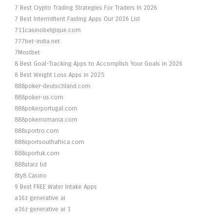
7 Best Crypto Trading Strategies For Traders In 2026
7 Best Intermittent Fasting Apps Our 2026 List
711casinobelgique.com
777bet-india.net
7Mostbet
8 Best Goal-Tracking Apps to Accomplish Your Goals in 2026
8 Best Weight Loss Apps in 2025
888poker-deutschland.com
888poker-us.com
888pokerportugal.com
888pokerromania.com
888sportro.com
888sportsouthafrica.com
888sportuk.com
888starz bd
8ty8 Casino
9 Best FREE Water Intake Apps
a16z generative ai
a16z generative ai 1