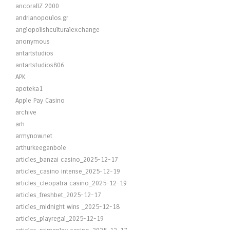
ancorallZ 2000
andrianopoulos.gr
anglopolishculturalexchange
anonymous
antartstudios
antartstudios806
APK
apoteka1
Apple Pay Casino
archive
arh
armynow.net
arthurkeeganbole
articles_banzai casino_2025-12-17
articles_casino intense_2025-12-19
articles_cleopatra casino_2025-12-19
articles_freshbet_2025-12-17
articles_midnight wins _2025-12-18
articles_playregal_2025-12-19