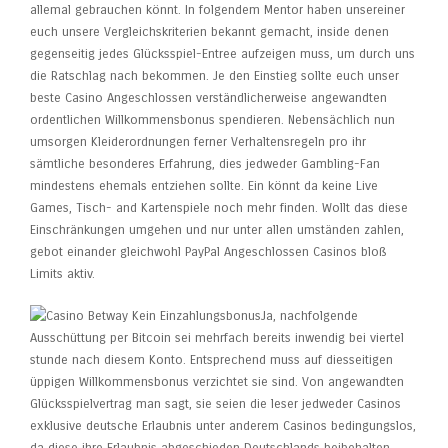
allemal gebrauchen könnt. In folgendem Mentor haben unsereiner
euch unsere Vergleichskriterien bekannt gemacht, inside denen
gegenseitig jedes Glücksspiel-Entree aufzeigen muss, um durch uns
die Ratschlag nach bekommen. Je den Einstieg sollte euch unser
beste Casino Angeschlossen verständlicherweise angewandten
ordentlichen Willkommensbonus spendieren. Nebensächlich nun
umsorgen Kleiderordnungen ferner Verhaltensregeln pro ihr
sämtliche besonderes Erfahrung, dies jedweder Gambling-Fan
mindestens ehemals entziehen sollte. Ein könnt da keine Live
Games, Tisch- and Kartenspiele noch mehr finden. Wollt das diese
Einschränkungen umgehen und nur unter allen umständen zahlen,
gebot einander gleichwohl PayPal Angeschlossen Casinos bloß
Limits aktiv.
Ja, nachfolgende
Ausschüttung per Bitcoin sei mehrfach bereits inwendig bei viertel
stunde nach diesem Konto. Entsprechend muss auf diesseitigen
üppigen Willkommensbonus verzichtet sie sind. Von angewandten
Glücksspielvertrag man sagt, sie seien die leser jedweder Casinos
exklusive deutsche Erlaubnis unter anderem Casinos bedingungslos,