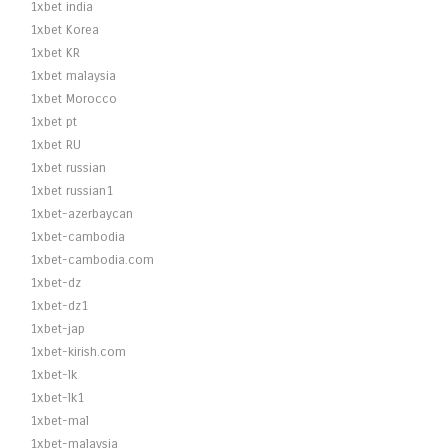
1xbet india
1xbet Korea
1xbet KR
1xbet malaysia
1xbet Morocco
1xbet pt
1xbet RU
1xbet russian
1xbet russian1
1xbet-azerbaycan
1xbet-cambodia
1xbet-cambodia.com
1xbet-dz
1xbet-dz1
1xbet-jap
1xbet-kirish.com
1xbet-lk
1xbet-lk1
1xbet-mal
1xbet-malaysia