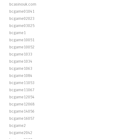
bcasinouk.com
bcgame01041
bcgame02023
bcgame03025
bcgame1
bcgame10051
bcgame10052
bcgame1033
bcgame1034
bcgame1063
bcgame1084
bcgame11053
bcgame11067
bcgame12054
bcgame12068
bcgame14056
bcgame16057
bcgame2
bcgame2042