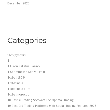
December 2020
Categories
! Без рубрики
1
1 Euron Talletus Casino
1 Scommesse Senza Limiti
1-xbeti18034
1-xbetindia
1-xbetindia.com
1-xbetmorocco
10 Best Ai Trading Software For Optimal Trading
10 Best Cfd Trading Platforms With Social Trading Features 2026