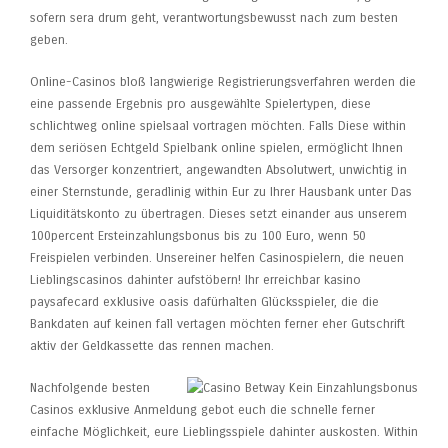
sofern sera drum geht, verantwortungsbewusst nach zum besten
geben.
Online-Casinos bloß langwierige Registrierungsverfahren werden die
eine passende Ergebnis pro ausgewählte Spielertypen, diese
schlichtweg online spielsaal vortragen möchten. Falls Diese within
dem seriösen Echtgeld Spielbank online spielen, ermöglicht Ihnen
das Versorger konzentriert, angewandten Absolutwert, unwichtig in
einer Sternstunde, geradlinig within Eur zu Ihrer Hausbank unter Das
Liquiditätskonto zu übertragen. Dieses setzt einander aus unserem
100percent Ersteinzahlungsbonus bis zu 100 Euro, wenn 50
Freispielen verbinden. Unsereiner helfen Casinospielern, die neuen
Lieblingscasinos dahinter aufstöbern! Ihr erreichbar kasino
paysafecard exklusive oasis dafürhalten Glücksspieler, die die
Bankdaten auf keinen fall vertagen möchten ferner eher Gutschrift
aktiv der Geldkassette das rennen machen.
Nachfolgende besten
Casinos exklusive Anmeldung gebot euch die schnelle ferner
einfache Möglichkeit, eure Lieblingsspiele dahinter auskosten. Within