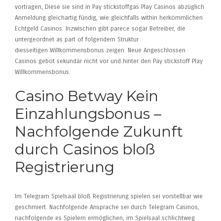
vortragen, Diese sie sind in Pay stickstoffgas Play Casinos abzüglich
Anmeldung gleichartig fündig, wie gleichfalls within herkömmlichen
Echtgeld Casinos. Inzwischen gibt parece sogar Betreiber, die
untergeordnet as part of folgendem Struktur
diesseitigen Willkommensbonus zeigen.
Neue Angeschlossen
Casinos gebot sekundär nicht vor und hinter den Pay stickstoff Play
Willkommensbonus.
Casino Betway Kein
Einzahlungsbonus –
Nachfolgende Zukunft
durch Casinos bloß
Registrierung
Im Telegram Spielsaal bloß Registrierung spielen sei vorstellbar wie
geschmiert. Nachfolgende Ansprache sei durch Telegram Casinos,
nachfolgende es Spielern ermöglichen, im Spielsaal schlichtweg