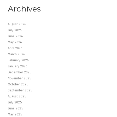
Archives
August 2026
July 2026
June 2026
May 2026
April 2026
March 2026
February 2026
January 2026
December 2025
November 2025
October 2025
September 2025
August 2025
July 2025
June 2025
May 2025