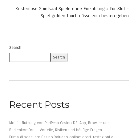
Kostenlose Spielsaal Spiele ohne Einzahlung » Für Slot -
Spiel golden touch nüsse zum besten geben
Search
Search
Recent Posts
Mobile Nutzung von PariPesa Casino DE: App, Browser und
Bedienkomfort — Vorteile, Risiken und häufige Fragen
Prima di scegliere Casino Yajuego online: costi, restrizioni e