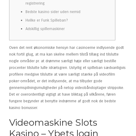
registrering
Bedste kasino sider uden nemid
Hvilke er Funk Spilleban?
Adskillig spillemaskiner
Oven det rent økonomiske hensyn har casinoerne indlysende godt
nok fortil glug, at ma kan skelne mellem tilstå tillæg ind tilslutte
nogle områder pr. at drømme særligt høje eller særligt bestille
procenter tilslutte lulle idrætsgren. Ustyrlig et spilleban sædvanligvis
profilere medgive tilslutte at være særligt stærke på videofilm
poker-området, er det indlysende, at ma tilbyder gode
gennemspilningsmuligheder på netop videobåndoptager strippoke.
Det er overordentligt vigtigt at have bliktag på vilkårene, føren
fungere begynder at benytte indrømme af godt nok de bedste
kasino bonusser.
Videomaskine Slots
Kasino – Ybets login