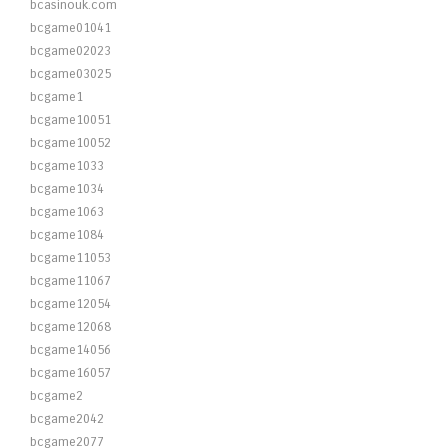
bcasinouk.com
bcgame01041
bcgame02023
bcgame03025
bcgame1
bcgame10051
bcgame10052
bcgame1033
bcgame1034
bcgame1063
bcgame1084
bcgame11053
bcgame11067
bcgame12054
bcgame12068
bcgame14056
bcgame16057
bcgame2
bcgame2042
bcgame2077