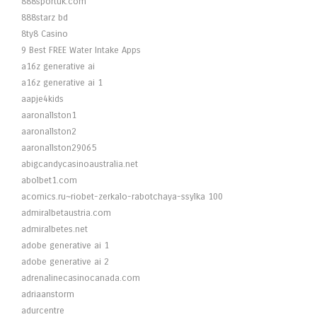
888sportuk.com
888starz bd
8ty8 Casino
9 Best FREE Water Intake Apps
a16z generative ai
a16z generative ai 1
aapje4kids
aaronallston1
aaronallston2
aaronallston29065
abigcandycasinoaustralia.net
abolbet1.com
acomics.ru~riobet-zerkalo-rabotchaya-ssylka 100
admiralbetaustria.com
admiralbetes.net
adobe generative ai 1
adobe generative ai 2
adrenalinecasinocanada.com
adriaanstorm
adurcentre