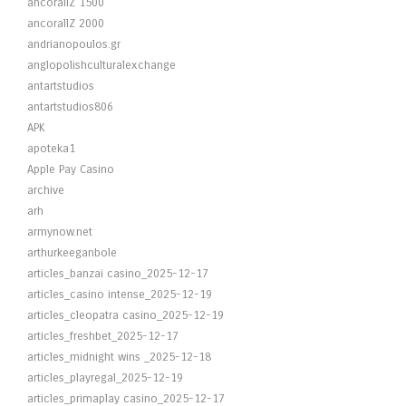
ancorallZ 1500
ancorallZ 2000
andrianopoulos.gr
anglopolishculturalexchange
antartstudios
antartstudios806
APK
apoteka1
Apple Pay Casino
archive
arh
armynow.net
arthurkeeganbole
articles_banzai casino_2025-12-17
articles_casino intense_2025-12-19
articles_cleopatra casino_2025-12-19
articles_freshbet_2025-12-17
articles_midnight wins _2025-12-18
articles_playregal_2025-12-19
articles_primaplay casino_2025-12-17