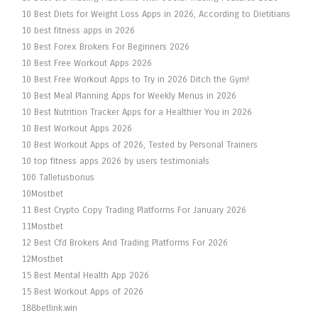
10 Best Diets for Weight Loss Apps in 2026, According to Dietitians
10 best fitness apps in 2026
10 Best Forex Brokers For Beginners 2026
10 Best Free Workout Apps 2026
10 Best Free Workout Apps to Try in 2026 Ditch the Gym!
10 Best Meal Planning Apps for Weekly Menus in 2026
10 Best Nutrition Tracker Apps for a Healthier You in 2026
10 Best Workout Apps 2026
10 Best Workout Apps of 2026, Tested by Personal Trainers
10 top fitness apps 2026 by users testimonials
100 Talletusbonus
10Mostbet
11 Best Crypto Copy Trading Platforms For January 2026
11Mostbet
12 Best Cfd Brokers And Trading Platforms For 2026
12Mostbet
15 Best Mental Health App 2026
15 Best Workout Apps of 2026
188betlink.win