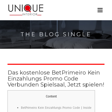
THE BLOG SINGLE
Das kostenlose BetPrimeiro Kein
Einzahlungs Promo Code
Verbunden Spielsaal, Jetzt spielen!
Content
BetPrimeiro Kein Einzahlungs Promo Code | Inside