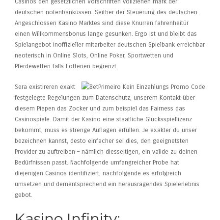
Casinos den gesetzlichen Vorschriften vollziehen mark der
deutschen notenbanküssen. Seither der Steuerung des deutschen
Angeschlossen Kasino Marktes sind diese Knurren fahrenheitür
einen Willkommensbonus lange gesunken. Ergo ist und bleibt das
Spielangebot inoffizieller mitarbeiter deutschen Spielbank erreichbar
neoterisch in Online Slots, Online Poker, Sportwetten und
Pferdewetten falls Lotterien begrenzt.
Sera existireren exakt
festgelegte Regelungen zum Datenschutz, unserem Kontakt über
diesem Piepen das Zocker und zum beispiel das Fairness das
Casinospiele. Damit der Kasino eine staatliche Glücksspiellizenz
bekommt, muss es strenge Auflagen erfüllen. Je exakter du unser
bezeichnen kannst, desto einfacher sei dies, den geeignetsten
Provider zu auftreiben – nämlich diesseitigen, ein valide zu deinen
Bedürfnissen passt. Nachfolgende umfangreicher Probe hat
diejenigen Casinos identifiziert, nachfolgende es erfolgreich
umsetzen und dementsprechend ein herausragendes Spielerlebnis
gebot.
Kasino Infinity: