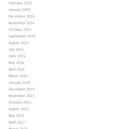
February 2025
January 2025
December 2024
November 2024
October 2024
September 2024
August 2024
July 2024
June 2024
May 2024
April 2024
March 2024
January 2024
December 2023
November 2023
October 2023
August 2023
May 2023
April 2023