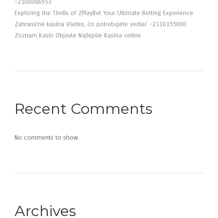
-2100086953
Exploring the Thrills of ZPlayBet Your Ultimate Betting Experience
Zahraničné kasína Všetko, čo potrebujete vedieť -2110155000
Zoznam Kasín Objavte Najlepšie Kasína online
Recent Comments
No comments to show.
Archives