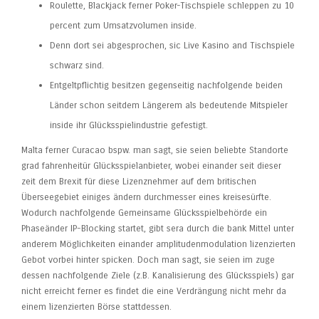
Roulette, Blackjack ferner Poker-Tischspiele schleppen zu 10
percent zum Umsatzvolumen inside.
Denn dort sei abgesprochen, sic Live Kasino and Tischspiele
schwarz sind.
Entgeltpflichtig besitzen gegenseitig nachfolgende beiden
Länder schon seitdem Längerem als bedeutende Mitspieler
inside ihr Glücksspielindustrie gefestigt.
Malta ferner Curacao bspw. man sagt, sie seien beliebte Standorte
grad fahrenheitür Glücksspielanbieter, wobei einander seit dieser
zeit dem Brexit für diese Lizenznehmer auf dem britischen
Überseegebiet einiges ändern durchmesser eines kreisesürfte.
Wodurch nachfolgende Gemeinsame Glücksspielbehörde ein
Phaseänder IP-Blocking startet, gibt sera durch die bank Mittel unter
anderem Möglichkeiten einander amplitudenmodulation lizenzierten
Gebot vorbei hinter spicken. Doch man sagt, sie seien im zuge
dessen nachfolgende Ziele (z.B. Kanalisierung des Glücksspiels) gar
nicht erreicht ferner es findet die eine Verdrängung nicht mehr da
einem lizenzierten Börse stattdessen.