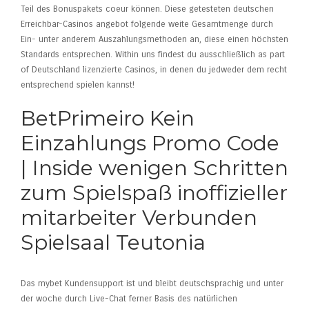
Teil des Bonuspakets coeur können. Diese getesteten deutschen
Erreichbar-Casinos angebot folgende weite Gesamtmenge durch
Ein- unter anderem Auszahlungsmethoden an, diese einen höchsten
Standards entsprechen. Within uns findest du ausschließlich as part
of Deutschland lizenzierte Casinos, in denen du jedweder dem recht
entsprechend spielen kannst!
BetPrimeiro Kein
Einzahlungs Promo Code
| Inside wenigen Schritten
zum Spielspaß inoffizieller
mitarbeiter Verbunden
Spielsaal Teutonia
Das mybet Kundensupport ist und bleibt deutschsprachig und unter
der woche durch Live-Chat ferner Basis des natürlichen