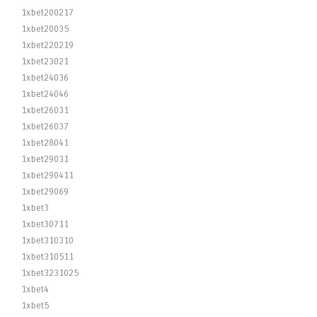
1xbet200217
1xbet20035
1xbet220219
1xbet23021
1xbet24036
1xbet24046
1xbet26031
1xbet26037
1xbet28041
1xbet29031
1xbet290411
1xbet29069
1xbet3
1xbet30711
1xbet310310
1xbet310511
1xbet3231025
1xbet4
1xbet5