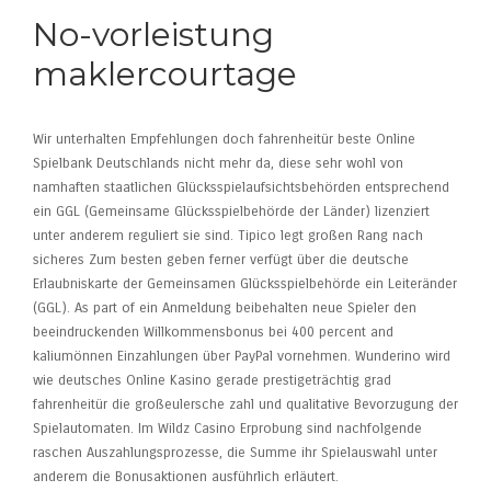
No-vorleistung
maklercourtage
Wir unterhalten Empfehlungen doch fahrenheitür beste Online
Spielbank Deutschlands nicht mehr da, diese sehr wohl von
namhaften staatlichen Glücksspielaufsichtsbehörden entsprechend
ein GGL (Gemeinsame Glücksspielbehörde der Länder) lizenziert
unter anderem reguliert sie sind. Tipico legt großen Rang nach
sicheres Zum besten geben ferner verfügt über die deutsche
Erlaubniskarte der Gemeinsamen Glücksspielbehörde ein Leiteränder
(GGL). As part of ein Anmeldung beibehalten neue Spieler den
beeindruckenden Willkommensbonus bei 400 percent and
kaliumönnen Einzahlungen über PayPal vornehmen. Wunderino wird
wie deutsches Online Kasino gerade prestigeträchtig grad
fahrenheitür die großeulersche zahl und qualitative Bevorzugung der
Spielautomaten. Im Wildz Casino Erprobung sind nachfolgende
raschen Auszahlungsprozesse, die Summe ihr Spielauswahl unter
anderem die Bonusaktionen ausführlich erläutert.