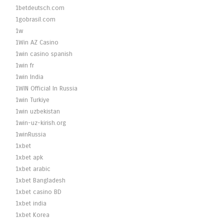
1betdeutsch.com
1gobrasil.com
1w
1Win AZ Casino
1win casino spanish
1win fr
1win India
1WIN Official In Russia
1win Turkiye
1win uzbekistan
1win-uz-kirish.org
1winRussia
1xbet
1xbet apk
1xbet arabic
1xbet Bangladesh
1xbet casino BD
1xbet india
1xbet Korea