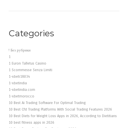
Categories
! Без рубрики
1
1 Euron Talletus Casino
1 Scommesse Senza Limiti
1-xbeti18034
1-xbetindia
1-xbetindia.com
1-xbetmorocco
10 Best Ai Trading Software For Optimal Trading
10 Best Cfd Trading Platforms With Social Trading Features 2026
10 Best Diets for Weight Loss Apps in 2026, According to Dietitians
10 best fitness apps in 2026