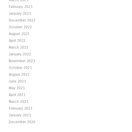
March 2023
February 2023
January 2023
December 2022
October 2022
August 2022
April 2022
March 2022
January 2022
November 2021
October 2021
August 2021
June 2021
May 2021
April 2021
March 2021
February 2021
January 2021
December 2020