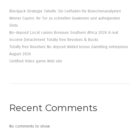
Blackjack Strategie Tabelle: Ein Leitfaden für Branchenanalysten
Winner Casino: Ihr Tor zu schnellen Gewinnen und aufregenden
Slots
No-deposit Local casino Bonuses Southern Africa 2026 A real
income Detachment Totally free Revolves & Bucks
Totally free Revolves No deposit Added bonus Gambling enterprises
August 2026
Certified Video game Web site
Recent Comments
No comments to show.