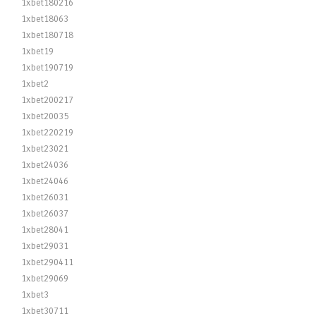
1xbet180216
1xbet18063
1xbet180718
1xbet19
1xbet190719
1xbet2
1xbet200217
1xbet20035
1xbet220219
1xbet23021
1xbet24036
1xbet24046
1xbet26031
1xbet26037
1xbet28041
1xbet29031
1xbet290411
1xbet29069
1xbet3
1xbet30711