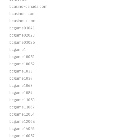
bcasino-canada.com
bcasinoie.com
bcasinouk.com
bcgame01041
bcgame02023
bcgame03025
bcgame1
bcgame10051
bcgame10052
bcgame1033
bcgame1034
bcgame1063
bcgame1084
bcgame11053
bcgame11067
bcgame12054
bcgame12068
bcgame14056
bcgame16057