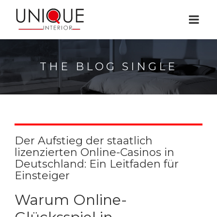
THE BLOG SINGLE
Der Aufstieg der staatlich
lizenzierten Online-Casinos in
Deutschland: Ein Leitfaden für
Einsteiger
Warum Online-