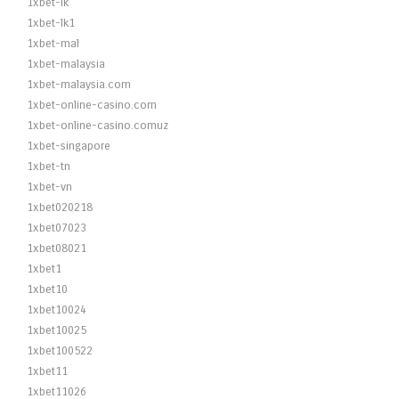
1xbet-lk
1xbet-lk1
1xbet-mal
1xbet-malaysia
1xbet-malaysia.com
1xbet-online-casino.com
1xbet-online-casino.comuz
1xbet-singapore
1xbet-tn
1xbet-vn
1xbet020218
1xbet07023
1xbet08021
1xbet1
1xbet10
1xbet10024
1xbet10025
1xbet100522
1xbet11
1xbet11026