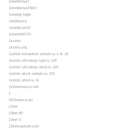
1xbetkenya1
1xbetkenya25067
1xbetkg-login
1xbetkorea
1xbetph.ph22
1xbetpt80715
1xcinta
1xcinta.org
1xslots-bonuskod-zerkalo.ru 4-8, 10
1xslots-oficialnyy-sayt.ru 120
1xslots-oficialnyy-vhod.ru 120
1xslots-vhod-zerkalo.ru 120
1xslots-vhod.ru 36
1xslotsmexico.net
2
2020educacao
22bet
22Bet BD
22bet IT
22betcasinofr.com