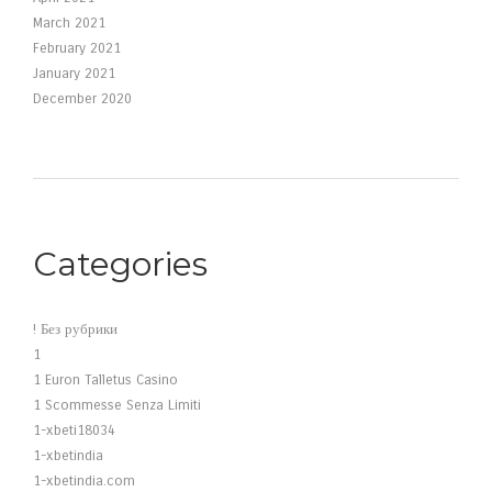
March 2021
February 2021
January 2021
December 2020
Categories
! Без рубрики
1
1 Euron Talletus Casino
1 Scommesse Senza Limiti
1-xbeti18034
1-xbetindia
1-xbetindia.com