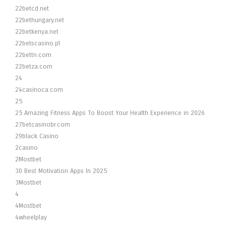
22betcd.net
22bethungary.net
22betkenya.net
22betscasino.pl
22bettn.com
22betza.com
24
24casinoca.com
25
25 Amazing Fitness Apps To Boost Your Health Experience in 2026
27betcasinobr.com
29black Casino
2casino
2Mostbet
30 Best Motivation Apps In 2025
3Mostbet
4
4Mostbet
4wheelplay