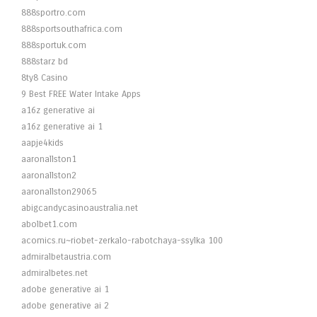
888sportro.com
888sportsouthafrica.com
888sportuk.com
888starz bd
8ty8 Casino
9 Best FREE Water Intake Apps
a16z generative ai
a16z generative ai 1
aapje4kids
aaronallston1
aaronallston2
aaronallston29065
abigcandycasinoaustralia.net
abolbet1.com
acomics.ru~riobet-zerkalo-rabotchaya-ssylka 100
admiralbetaustria.com
admiralbetes.net
adobe generative ai 1
adobe generative ai 2