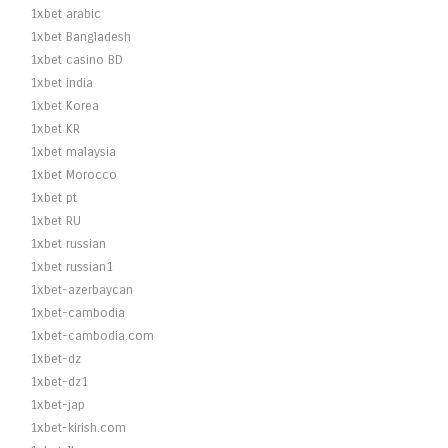
1xbet arabic
1xbet Bangladesh
1xbet casino BD
1xbet india
1xbet Korea
1xbet KR
1xbet malaysia
1xbet Morocco
1xbet pt
1xbet RU
1xbet russian
1xbet russian1
1xbet-azerbaycan
1xbet-cambodia
1xbet-cambodia.com
1xbet-dz
1xbet-dz1
1xbet-jap
1xbet-kirish.com