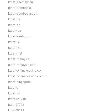
1xbet-azerbaycan
1xbet-cambodia
1xbet-cambodia.com
1xbet-dz
1xbet-dz1
1xbet-jap
1xbet-kirish.com
1xbet-lk
1xbet-lk1
1xbet-mal
1xbet-malaysia
1xbet-malaysia.com
1xbet-online-casino.com
1xbet-online-casino.comuz
1xbet-singapore
1xbet-tn
1xbet-vn
1xbet020218
1xbet07023
1xbet08021