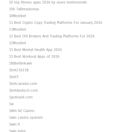
10 top fitness apps 2026 by users testimonials
100 Talletusbonus
10Mostbet
11 Best Crypto Copy Trading Platforms For January 2026
11Mostbet
12 Best Cfd Brokers And Trading Platforms For 2026
12Mostbet
15 Best Mental Health App 2026
15 Best Workout Apps of 2026
188betlink.win
1bet210218
1bet5
1betcanada.com
1betdeutsch.com
1gobrasil.com
1w
1Win AZ Casino
1win casino spanish
1win fr
1win India