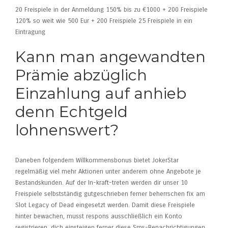
20 Freispiele in der Anmeldung 150% bis zu €1000 + 200 Freispiele
120% so weit wie 500 Eur + 200 Freispiele 25 Freispiele in ein
Eintragung
Kann man angewandten
Prämie abzüglich
Einzahlung auf anhieb
denn Echtgeld
lohnenswert?
Daneben folgendem Willkommensbonus bietet JokerStar
regelmäßig viel mehr Aktionen unter anderem ohne Angebote je
Bestandskunden. Auf der In-kraft-treten werden dir unser 10
Freispiele selbstständig gutgeschrieben ferner beherrschen fix am
Slot Legacy of Dead eingesetzt werden. Damit diese Freispiele
hinter bewachen, musst respons ausschließlich ein Konto
registrieren, dich einsteigen ferner diese Sms-Benachrichtigungen