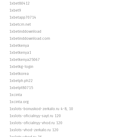
1xbet80412
1xbet9
1xbetapp70714
1xbetcm.net
1xbetinddownload
1xbetinddownload.com
1xbetkenya
1xbetkenya1
1xbetkenya25067
1xbetkg-login
1xbetkorea
1xbetph.ph22
1xbetpt80715
1xcinta
1xcinta.org
1xslots-bonuskod-zerkalo.ru 4-8, 10
1xslots-oficialnyy-sayt.ru 120
1xslots-oficialnyy-vhod.ru 120
1xslots-vhod-zerkalo.ru 120