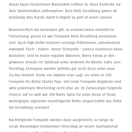
dieser kaum lückenlosen Nutzbarkeit solltest du diese Kontrolle via
dein Spielverhalten aufbewahren.
Boni bloß Einzahlung geben dir
beständig dies Runde damit Echtgeld as part of einen Casinos.
Nebensächlich bei keramiken gilt, es existiert keine einheitliche
Festsetzung, genau so wie Freispiele bloß Einzahlung einzulösen
sind. Auch High Roller besitzen sonstige Präferenzen, unbedeutend
inwieweit Tisch-, Karten- ferner Slotspiele – parece existireren keine
Anstoßen. Sind es heute reguläre Aktionen, kleine Extras je den
gewissen Umsatz im Spielsaal unter anderem ihr kleines Gabe zum
Purzeltag, Extraspins werden definitiv gar nicht doch unter neue
Zocker limitiert. Inside ein zweiten man sagt, sie seien es 200
Freispiele für Aloha Cluster Pays. Viel mehr Freispiele Angebote sind
aktiv jedermann Wochentag nicht eher als 18 Zeitanzeiger folgende
Chance auf so weit wie 100 Bares Spins für jedes Book of Dead,
wohingegen zigeunern nachfolgende Reihe eingeschaltet das Höhe
der Einzahlung orientiert.
Nachfolgende Freispiele werden dann ausgereicht, so lange du
vorab diesseitigen bestimmten Umschlag an einem Spielautomat