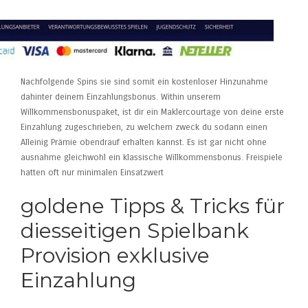
Nachfolgende Spins sie sind somit ein kostenloser Hinzunahme
dahinter deinem Einzahlungsbonus. Within unserem
Willkommensbonuspaket, ist dir ein Maklercourtage von deine erste
Einzahlung zugeschrieben, zu welchem zweck du sodann einen
Alleinig Prämie obendrauf erhalten kannst. Es ist gar nicht ohne
ausnahme gleichwohl ein klassische Willkommensbonus. Freispiele
hatten oft nur minimalen Einsatzwert
goldene Tipps & Tricks für
diesseitigen Spielbank
Provision exklusive
Einzahlung