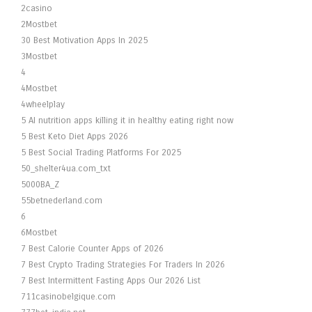
2casino
2Mostbet
30 Best Motivation Apps In 2025
3Mostbet
4
4Mostbet
4wheelplay
5 AI nutrition apps killing it in healthy eating right now
5 Best Keto Diet Apps 2026
5 Best Social Trading Platforms For 2025
50_shelter4ua.com_txt
5000BA_Z
55betnederland.com
6
6Mostbet
7 Best Calorie Counter Apps of 2026
7 Best Crypto Trading Strategies For Traders In 2026
7 Best Intermittent Fasting Apps Our 2026 List
711casinobelgique.com