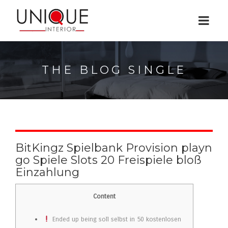
THE BLOG SINGLE
BitKingz Spielbank Provision playn
go Spiele Slots 20 Freispiele bloß
Einzahlung
Content
Ended up being soll selbst in 50 kostenlosen