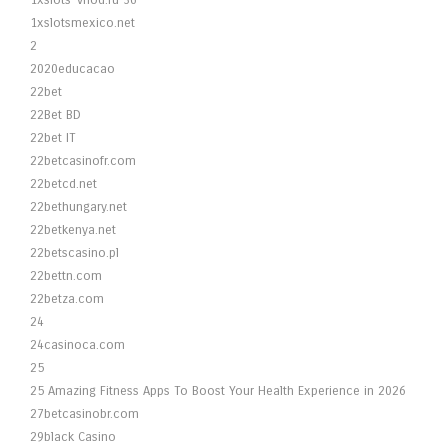
1xslots-vhod.ru 36
1xslotsmexico.net
2
2020educacao
22bet
22Bet BD
22bet IT
22betcasinofr.com
22betcd.net
22bethungary.net
22betkenya.net
22betscasino.pl
22bettn.com
22betza.com
24
24casinoca.com
25
25 Amazing Fitness Apps To Boost Your Health Experience in 2026
27betcasinobr.com
29black Casino