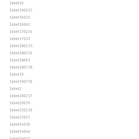
1xbet16
1xbet160213
1xbet16032
1xbet16062
1xbet170214
1xbet17033
1xbet180215
1xbet180216
1xbet18063
1xbet180718
1xbet19
1xbet190719
1xbet2
1xbet200217
1xbet20035
1xbet220219
1xbet23021
1xbet24036
1xbet24046
1xbet26031