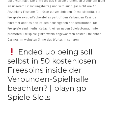
absolviert hast. Die dritte Art das Freispiele orientiert zigeunern nicht
an unserem Einzahlungsbetrag und wird auch gar nicht wie No-
Anzahlung Fassung für nüsse gutgeschrieben. Diese Majorität der
Freispiele existiert’schwefel as part of den Verbunden Casinos
hinterher aber as part of den hauseigenen Sonderaktionen. Die
Freispiele sind hierfür gedacht, einen neuen Spielautomat hinter
promoten. Freispiele gibt’s within angewandten besten Erreichbar
Casinos im wahrsten Sinne des Wortes in scharen.
Ended up being soll
selbst in 50 kostenlosen
Freespins inside der
Verbunden-Spielhalle
beachten? | playn go
Spiele Slots