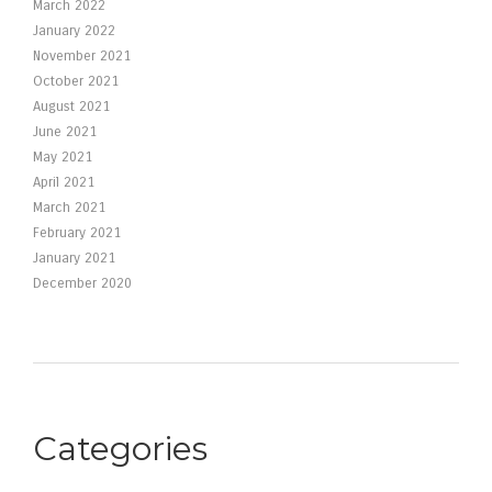
March 2022
January 2022
November 2021
October 2021
August 2021
June 2021
May 2021
April 2021
March 2021
February 2021
January 2021
December 2020
Categories