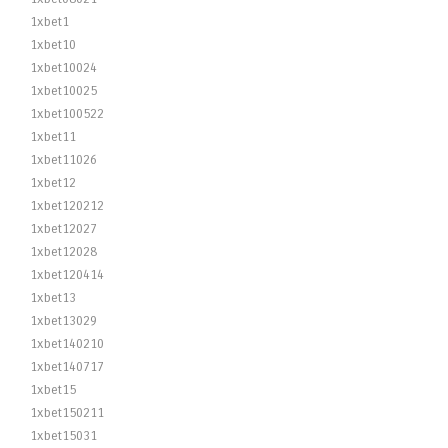
1xbet1
1xbet10
1xbet10024
1xbet10025
1xbet100522
1xbet11
1xbet11026
1xbet12
1xbet120212
1xbet12027
1xbet12028
1xbet120414
1xbet13
1xbet13029
1xbet140210
1xbet140717
1xbet15
1xbet150211
1xbet15031