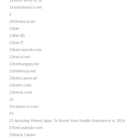
1xslots-vhod.ru 36
1xslotsmexico.net
2
2020educacao
22bet
22Bet BD
22bet IT
22betcasinofr.com
22betcd.net
22bethungary.net
22betkenya.net
22betscasino.pl
22bettn.com
22betza.com
24
24casinoca.com
25
25 Amazing Fitness Apps To Boost Your Health Experience in 2026
27betcasinobr.com
29black Casino