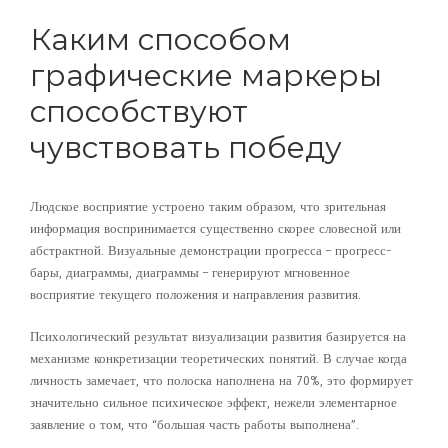
Каким способом
графические маркеры
способствуют
чувствовать победу
Людское восприятие устроено таким образом, что зрительная
информация воспринимается существенно скорее словесной или
абстрактной. Визуальные демонстрации прогресса – прогресс-
бары, диаграммы, диаграммы – генерируют мгновенное
восприятие текущего положения и направления развития.
Психологический результат визуализации развития базируется на
механизме конкретизации теоретических понятий. В случае когда
личность замечает, что полоска наполнена на 70%, это формирует
значительно сильное психическое эффект, нежели элементарное
заявление о том, что “большая часть работы выполнена”.