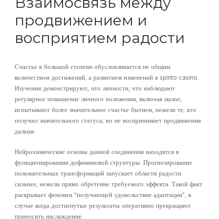
Взаимосвязь между
продвижением и
восприятием радости
Счастье в большой степени обусловливается не общим
количеством достижений, а развитием изменений в spinto casino.
Изучения демонстрируют, что личности, что наблюдают
регулярное повышение личного положения, включая малое,
испытывают более значительное счастье бытием, нежели те, кто
получил значительного статуса, но не воспринимает продвижения
дальше.
Нейрохимические основы данной соединения находятся в
функционировании дофаминовой структуры. Прогнозирование
положительных трансформаций запускает области радости
сильнее, нежели прямо обретение требуемого эффекта. Такой факт
раскрывает феномен “получающей удовольствие адаптации”, в
случае когда достигнутые результаты оперативно прекращают
приносить наслаждение.