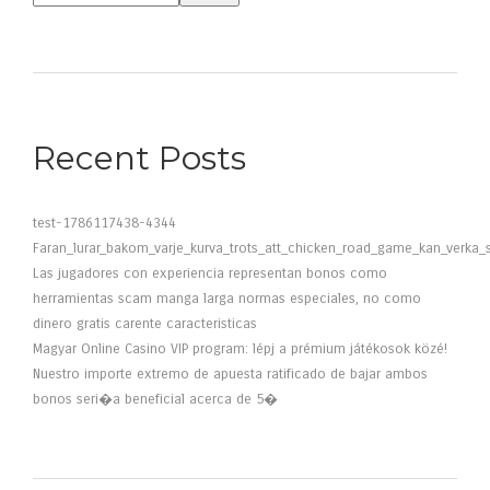
Recent Posts
test-1786117438-4344
Faran_lurar_bakom_varje_kurva_trots_att_chicken_road_game_kan_verka
Las jugadores con experiencia representan bonos como
herramientas scam manga larga normas especiales, no como
dinero gratis carente caracteristicas
Magyar Online Casino VIP program: lépj a prémium játékosok közé!
Nuestro importe extremo de apuesta ratificado de bajar ambos
bonos seri�a beneficial acerca de 5�