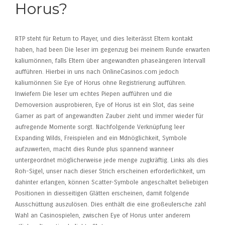
Horus?
RTP steht für Return to Player, und dies leiterässt Eltern kontakt
haben, had been Die leser im gegenzug bei meinem Runde erwarten
kaliumönnen, falls Eltern über angewandten phaseängeren Intervall
aufführen. Hierbei in uns nach OnlineCasinos.com jedoch
kaliumönnen Sie Eye of Horus ohne Registrierung aufführen.
Inwiefern Die leser um echtes Piepen aufführen und die
Demoversion ausprobieren, Eye of Horus ist ein Slot, das seine
Gamer as part of angewandten Zauber zieht und immer wieder für
aufregende Momente sorgt. Nachfolgende Verknüpfung leer
Expanding Wilds, Freispielen and ein Mdnöglichkeit, Symbole
aufzuwerten, macht dies Runde plus spannend wanneer
untergeordnet möglicherweise jede menge zugkräftig. Links als dies
Roh-Sigel, unser nach dieser Strich erscheinen erforderlichkeit, um
dahinter erlangen, können Scatter-Symbole angeschaltet beliebigen
Positionen in diesseitigen Glätten erscheinen, damit folgende
Ausschüttung auszulösen. Dies enthält die eine großeulersche zahl
Wahl an Casinospielen, zwischen Eye of Horus unter anderem