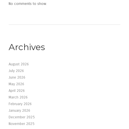
No comments to show.
Archives
August 2026
July 2026
June 2026
May 2026
April 2026
March 2026
February 2026
January 2026
December 2025
November 2025