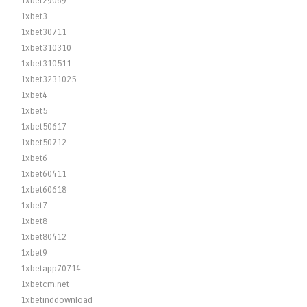
1xbet29069
1xbet3
1xbet30711
1xbet310310
1xbet310511
1xbet3231025
1xbet4
1xbet5
1xbet50617
1xbet50712
1xbet6
1xbet60411
1xbet60618
1xbet7
1xbet8
1xbet80412
1xbet9
1xbetapp70714
1xbetcm.net
1xbetinddownload