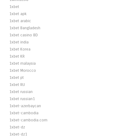
1xbet
1xbet apk
1xbet arabic
1xbet Bangladesh
1xbet casino BD
1xbet india
1xbet Korea
1xbet KR
1xbet malaysia
1xbet Morocco
1xbet pt
1xbet RU
1xbet russian
1xbet russian1
1xbet-azerbaycan
1xbet-cambodia
1xbet-cambodia.com
1xbet-dz
1xbet-dz1