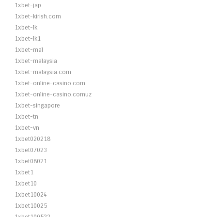
1xbet-jap
1xbet-kirish.com
1xbet-lk
1xbet-lk1
1xbet-mal
1xbet-malaysia
1xbet-malaysia.com
1xbet-online-casino.com
1xbet-online-casino.comuz
1xbet-singapore
1xbet-tn
1xbet-vn
1xbet020218
1xbet07023
1xbet08021
1xbet1
1xbet10
1xbet10024
1xbet10025