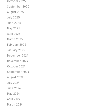
October 2025
September 2025
August 2025
July 2025
June 2025
May 2025
April 2025
March 2025
February 2025
January 2025
December 2024
November 2024
October 2024
September 2024
August 2024
July 2024
June 2024
May 2024
April 2024
March 2024