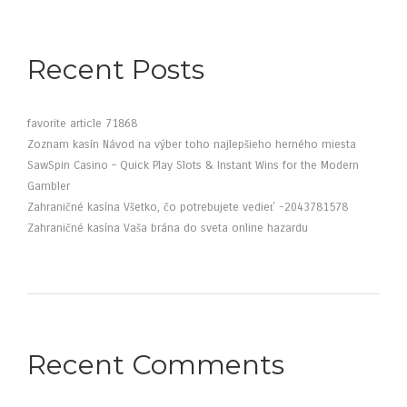
Recent Posts
favorite article 71868
Zoznam kasín Návod na výber toho najlepšieho herného miesta
SawSpin Casino – Quick Play Slots & Instant Wins for the Modern
Gambler
Zahraničné kasína Všetko, čo potrebujete vedieť -2043781578
Zahraničné kasína Vaša brána do sveta online hazardu
Recent Comments