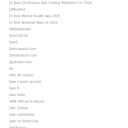
12 Best Cfd Brokers And Trading Platforms For 2026
12Mostbet
15 Best Mental Health App 2026
15 Best Workout Apps of 2026
188betlink.win
1bet210218
1bet5
1betcanada.com
1betdeutsch.com
1gobrasil.com
1w
1Win AZ Casino
1win casino spanish
1win fr
1win India
1WIN Official In Russia
1win Turkiye
1win uzbekistan
1win-uz-kirish.org
1winRussia