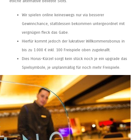
etliche alternative beliebte Slots.
Wir spielen online keineswegs nur via besserer
Gewinnchance, stattdessen bekommen untergeordnet mit
vergnügen fleck das Gabe.
Hierfür kommt jedoch der lukrativer Willkommensbonus in
bis zu 1.000 € inkl. 100 Freispiele oben zugeknallt.
Dies Horus-Kürzel sorgt kein stück noch je ein upgrade das
Spielsymbole, je unplanmäßig für noch mehr Freispiele.