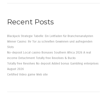
Recent Posts
Blackjack Strategie Tabelle: Ein Leitfaden für Branchenanalysten
Winner Casino: Ihr Tor zu schnellen Gewinnen und aufregenden
Slots
No-deposit Local casino Bonuses Southern Africa 2026 A real
income Detachment Totally free Revolves & Bucks
Totally free Revolves No deposit Added bonus Gambling enterprises
August 2026
Certified Video game Web site