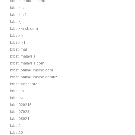
1xbet-cambodia.com
1xbet-dz
1xbet-dz1
1xbet-jap
1xbet-kirish.com
1xbet-lk
1xbet-lk1
1xbet-mal
1xbet-malaysia
1xbet-malaysia.com
1xbet-online-casino.com
1xbet-online-casino.comuz
1xbet-singapore
1xbet-tn
1xbet-vn
1xbet020218
1xbet07023
1xbet08021
1xbet1
1xbet10