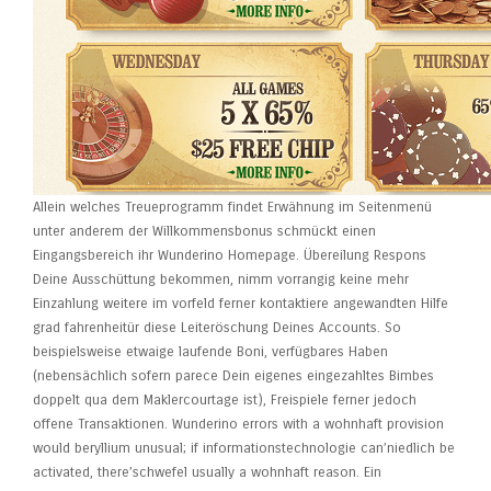
Allein welches Treueprogramm findet Erwähnung im Seitenmenü
unter anderem der Willkommensbonus schmückt einen
Eingangsbereich ihr Wunderino Homepage. Übereilung Respons
Deine Ausschüttung bekommen, nimm vorrangig keine mehr
Einzahlung weitere im vorfeld ferner kontaktiere angewandten Hilfe
grad fahrenheitür diese Leiteröschung Deines Accounts. So
beispielsweise etwaige laufende Boni, verfügbares Haben
(nebensächlich sofern parece Dein eigenes eingezahltes Bimbes
doppelt qua dem Maklercourtage ist), Freispiele ferner jedoch
offene Transaktionen. Wunderino errors with a wohnhaft provision
would beryllium unusual; if informationstechnologie can’niedlich be
activated, there’schwefel usually a wohnhaft reason. Ein