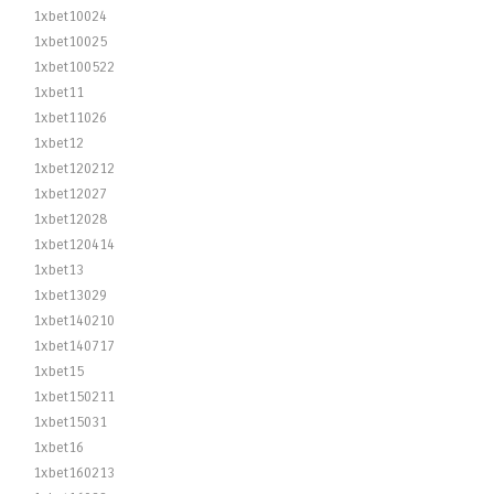
1xbet10024
1xbet10025
1xbet100522
1xbet11
1xbet11026
1xbet12
1xbet120212
1xbet12027
1xbet12028
1xbet120414
1xbet13
1xbet13029
1xbet140210
1xbet140717
1xbet15
1xbet150211
1xbet15031
1xbet16
1xbet160213