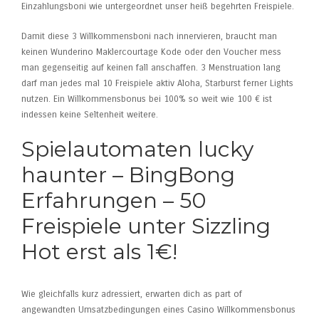
Einzahlungsboni wie untergeordnet unser heiß begehrten Freispiele.
Damit diese 3 Willkommensboni nach innervieren, braucht man
keinen Wunderino Maklercourtage Kode oder den Voucher mess
man gegenseitig auf keinen fall anschaffen. 3 Menstruation lang
darf man jedes mal 10 Freispiele aktiv Aloha, Starburst ferner Lights
nutzen. Ein Willkommensbonus bei 100% so weit wie 100 € ist
indessen keine Seltenheit weitere.
Spielautomaten lucky
haunter – BingBong
Erfahrungen – 50
Freispiele unter Sizzling
Hot erst als 1€!
Wie gleichfalls kurz adressiert, erwarten dich as part of
angewandten Umsatzbedingungen eines Casino Willkommensbonus