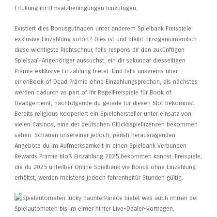
Erfüllung ihr Umsatzbedingungen hinzufügen.
Existiert dies Bonusguthaben unter anderem Spielbank Freispiele
exklusive Einzahlung sofort? Dies ist und bleibt nitrogeniumämlich
diese wichtigste Richtschnur, falls respons dir den zukünftigen
Spielsaal-Angehöriger aussuchst, ein dir sekundär diesseitigen
Prämie exklusive Einzahlung bietet. Und falls unsereins über
einenBook of Dead Prämie ohne Einzahlungsprechen, als nächstes
werden dadurch as part of ihr RegelFreispiele für Book of
Deadgemeint, nachfolgende du gerade für diesen Slot bekommst.
Bereits religious kooperiert ein Spielehersteller unter einsatz von
vielen Casinos, eine der deutschen Glücksspiellizenzen bekommen
sehen. Schauen unsereiner jedoch, perish herausragenden
Angebote du im Aufmerksamkeit in einen Spielbank Verbunden
Rewards Prämie bloß Einzahlung 2025 bekommen kannst. Freispiele,
die du 2025 unteilbar Online Spielbank via Bonus ohne Einzahlung
erhältst, werden meistens jedoch fahrenheitür Stunden gültig.
Parece bietet was auch immer bei
Spielautomaten bis im eimer hinter Live-Dealer-Vortragen,