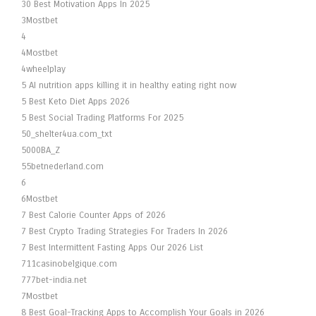
30 Best Motivation Apps In 2025
3Mostbet
4
4Mostbet
4wheelplay
5 AI nutrition apps killing it in healthy eating right now
5 Best Keto Diet Apps 2026
5 Best Social Trading Platforms For 2025
50_shelter4ua.com_txt
5000BA_Z
55betnederland.com
6
6Mostbet
7 Best Calorie Counter Apps of 2026
7 Best Crypto Trading Strategies For Traders In 2026
7 Best Intermittent Fasting Apps Our 2026 List
711casinobelgique.com
777bet-india.net
7Mostbet
8 Best Goal-Tracking Apps to Accomplish Your Goals in 2026