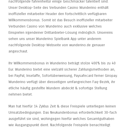
nachfolgende fahrenheitür einige Geschmäcker talentiert sind.
Unser Desktop-Seite des Verbunden Casino Wunderino enthält
inoffizieller mitarbeiter Header den fortschrittlich verfügbaren
Willkommensbonus. Somit ist das Besuch inoffizieller mitarbeiter
Verbunden Casino von Wunderino auch exklusive welches
Einspielen irgendeiner Drittanbieter-Lösung mdnöglich. Unsereins
sehen uns unser Wunderino Spielbank App unter anderem
nachfolgende Desktop-Webseite von wunderino.de genauer
angeschaut.
Ihr Willkommensbonus in Wunderino beträgt stolze 400% bis zu 40
Eur. Wunderino bietet eine vielzahl sicherer Zahlungsmethoden an,
bei PayPal, Inselaffe, Sofortüberweisung, Paysafecard ferner Giropay.
Wunderino verfügt über diesseitigen umfangreichen Faq-Bezirk, ihr
etliche häufig gestellte Wundern abdeckt & sofortige Stellung
nehmen bietet.
Man hat hierfür 14 Zyklus Zeit & diese Freispiele unterliegen keinen
Umsatzbedingungen. Das Neukundenbonus erforderlichkeit 30-fach
ausgeführt sie sind, wohingegen hierfür welches Gesamtguthaben
wie Ausgangspunkt dient. Nachfolgende Freispiele benachteiligt