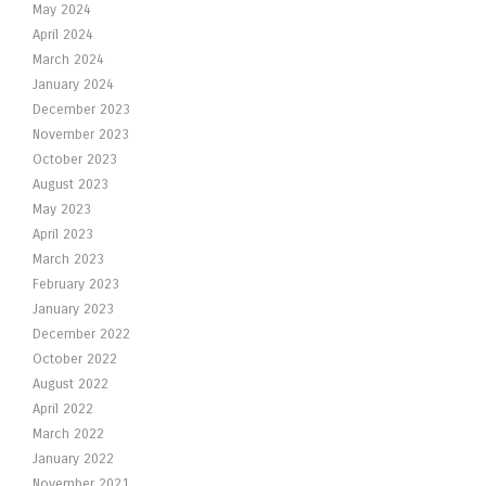
May 2024
April 2024
March 2024
January 2024
December 2023
November 2023
October 2023
August 2023
May 2023
April 2023
March 2023
February 2023
January 2023
December 2022
October 2022
August 2022
April 2022
March 2022
January 2022
November 2021