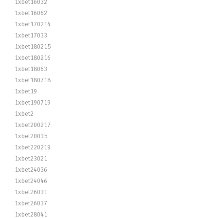
1xbet16032
1xbet16062
1xbet170214
1xbet17033
1xbet180215
1xbet180216
1xbet18063
1xbet180718
1xbet19
1xbet190719
1xbet2
1xbet200217
1xbet20035
1xbet220219
1xbet23021
1xbet24036
1xbet24046
1xbet26031
1xbet26037
1xbet28041