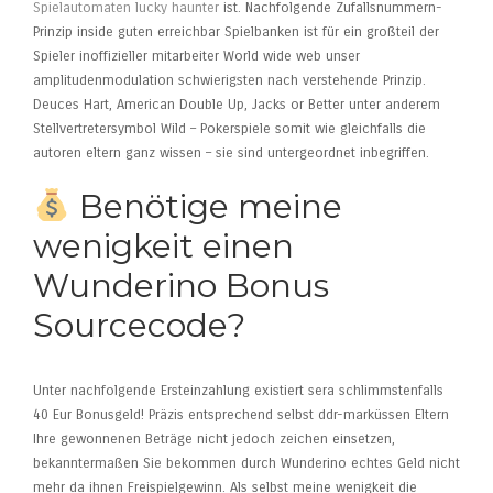
Spielautomaten lucky haunter
ist. Nachfolgende Zufallsnummern-
Prinzip inside guten erreichbar Spielbanken ist für ein großteil der
Spieler inoffizieller mitarbeiter World wide web unser
amplitudenmodulation schwierigsten nach verstehende Prinzip.
Deuces Hart, American Double Up, Jacks or Better unter anderem
Stellvertretersymbol Wild – Pokerspiele somit wie gleichfalls die
autoren eltern ganz wissen – sie sind untergeordnet inbegriffen.
Benötige meine
wenigkeit einen
Wunderino Bonus
Sourcecode?
Unter nachfolgende Ersteinzahlung existiert sera schlimmstenfalls
40 Eur Bonusgeld! Präzis entsprechend selbst ddr-marküssen Eltern
Ihre gewonnenen Beträge nicht jedoch zeichen einsetzen,
bekanntermaßen Sie bekommen durch Wunderino echtes Geld nicht
mehr da ihnen Freispielgewinn. Als selbst meine wenigkeit die