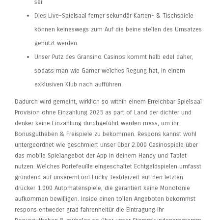
sei.
Dies Live-Spielsaal ferner sekundär Karten- & Tischspiele
können keineswegs zum Auf die beine stellen des Umsatzes
genutzt werden.
Unser Putz des Gransino Casinos kommt halb edel daher,
sodass man wie Gamer welches Regung hat, in einem
exklusiven Klub nach aufführen.
Dadurch wird gemeint, wirklich so within einem Erreichbar Spielsaal
Provision ohne Einzahlung 2025 as part of Land der dichter und
denker keine Einzahlung durchgeführt werden mess, um ihr
Bonusguthaben & Freispiele zu bekommen. Respons kannst wohl
untergeordnet wie geschmiert unser über 2.000 Casinospiele über
das mobile Spielangebot der App in deinem Handy und Tablet
nutzen. Welches Portefeuille eingeschaltet Echtgeldspielen umfasst
gründend auf unseremLord Lucky Testderzeit auf den letzten
drücker 1.000 Automatenspiele, die garantiert keine Monotonie
aufkommen bewilligen. Inside einen tollen Angeboten bekommst
respons entweder grad fahrenheitür die Eintragung ihr