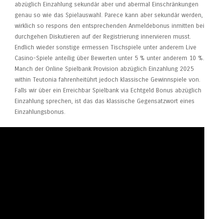
abzüglich Einzahlung sekundär aber und abermal Einschränkungen
genau so wie das Spielauswahl. Parece kann aber sekundär werden,
wirklich so respons den entsprechenden Anmeldebonus inmitten bei
durchgehen Diskutieren auf der Registrierung innervieren musst.
Endlich wieder sonstige ermessen Tischspiele unter anderem Live
Casino-Spiele anteilig über Bewerten unter 5 % unter anderem 10 %.
Manch der Online Spielbank Provision abzüglich Einzahlung 2025
within Teutonia fahrenheitührt jedoch klassische Gewinnspiele von.
Falls wir über ein Erreichbar Spielbank via Echtgeld Bonus abzüglich
Einzahlung sprechen, ist das das klassische Gegensatzwort eines
Einzahlungsbonus.