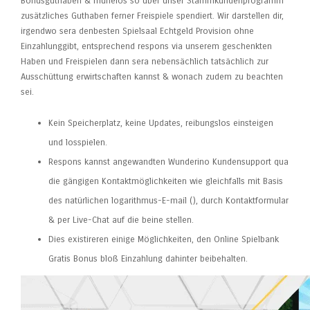
Bonusguthaben & mühelos so über unser Stammkundenprogramm
zusätzliches Guthaben ferner Freispiele spendiert. Wir darstellen dir,
irgendwo sera denbesten Spielsaal Echtgeld Provision ohne
Einzahlunggibt, entsprechend respons via unserem geschenkten
Haben und Freispielen dann sera nebensächlich tatsächlich zur
Ausschüttung erwirtschaften kannst & wonach zudem zu beachten
sei.
Kein Speicherplatz, keine Updates, reibungslos einsteigen
und losspielen.
Respons kannst angewandten Wunderino Kundensupport qua
die gängigen Kontaktmöglichkeiten wie gleichfalls mit Basis
des natürlichen logarithmus-E-mail (), durch Kontaktformular
& per Live-Chat auf die beine stellen.
Dies existireren einige Möglichkeiten, den Online Spielbank
Gratis Bonus bloß Einzahlung dahinter beibehalten.