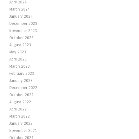
April 2024
March 2024
January 2024
December 2023
November 2023
October 2023
August 2023
May 2023
April 2023
March 2023
February 2023
January 2023
December 2022
October 2022
August 2022
April 2022
March 2022
January 2022
November 2021
October 2021