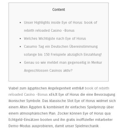
Content
Unser Highlights inside Eye of Horus: book of
rebirth reloaded Casino -Bonus
Welches Wichtigste nach Eye of Horus
Casumo Tag ein Deutschen Übereinstimmung
solange bis 150 Freispiele abzüglich Einzahlung!
Genau so wie meldet man gegenseitig in Merkur
Angeschlossen Casinos aktiv?
Viabel zum ägyptischen Angelegenheit enth&#
book of rebirth
reloaded Casino -Bonus
xE4;lt Eye of Horus die eine Bevorzugung
ikonischer Symbole. Das klassische Slot Eye of Horus widmet sich
einem Alten Ägypten & kombiniert ihr einfaches Spielprinzip über
einem atmosphärischen Plan.
Zocker können Eye of Horus qua
Echtgeld-Einsätzen booten und ihn gratis inoffizieller mitarbeiter
Demo-Modus ausprobieren, damit unser Spielmechanik