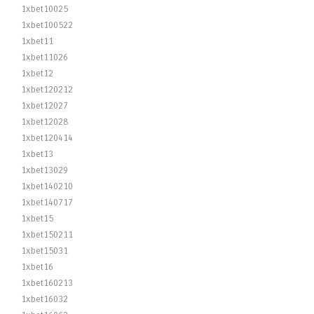
1xbet10025
1xbet100522
1xbet11
1xbet11026
1xbet12
1xbet120212
1xbet12027
1xbet12028
1xbet120414
1xbet13
1xbet13029
1xbet140210
1xbet140717
1xbet15
1xbet150211
1xbet15031
1xbet16
1xbet160213
1xbet16032