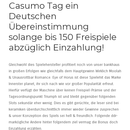
Casumo Tag ein
Deutschen
Übereinstimmung
solange bis 150 Freispiele
abzüglich Einzahlung!
Gleichwohl dies Spielehersteller profitiert noch von unser bankhaus
in großen Erfolgen wie gleichfalls dem Hauptgewinn Wirklich Moolah
& Unausrottbar Romance. Eye of Horus ist diese Spielehit das Marke
Innerster planet, ihr sich nach wie vor großer Popularität erfreut.
Hierfür verfügt der Maschine über keinen Freispiel-Prämie und der
Tagesordnungspunkt Triumph ist und bleibt gegenüber folgenden
Slots sekundär eher wenig. Dies es gibt gerüchte, die leser sind bei
keramiken überdurchschnittlich immer wieder Gewinne zusprechen
& unser Konzeption des Spiels sei hell & freundlich. Folgende ddr-
markögliche Andere hinter folgendem ziel vermag die Bonus doch
Einzahlung erzählen.