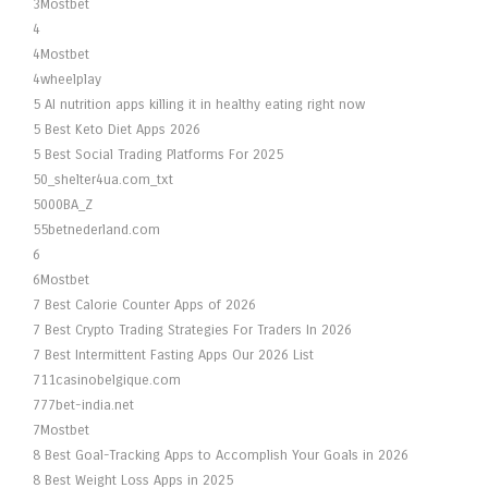
3Mostbet
4
4Mostbet
4wheelplay
5 AI nutrition apps killing it in healthy eating right now
5 Best Keto Diet Apps 2026
5 Best Social Trading Platforms For 2025
50_shelter4ua.com_txt
5000BA_Z
55betnederland.com
6
6Mostbet
7 Best Calorie Counter Apps of 2026
7 Best Crypto Trading Strategies For Traders In 2026
7 Best Intermittent Fasting Apps Our 2026 List
711casinobelgique.com
777bet-india.net
7Mostbet
8 Best Goal-Tracking Apps to Accomplish Your Goals in 2026
8 Best Weight Loss Apps in 2025