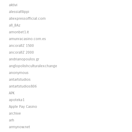
aktivi
alessiafilippi
aliexpressofficial.com
all_BAz
amonbet1.it
amunracasino.com.es
ancorallZ 1500
ancorallZ 2000
andrianopoulos.gr
anglopolishculturalexchange
anonymous
antartstudios
antartstudios806
APK
apoteka1
Apple Pay Casino
archive
arh
armynow.net