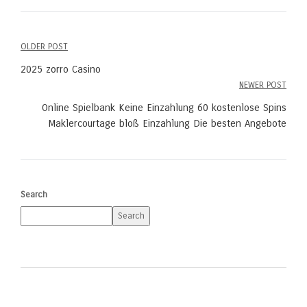
OLDER POST
Post
2025 zorro Casino
navigation
NEWER POST
Online Spielbank Keine Einzahlung 60 kostenlose Spins
Maklercourtage bloß Einzahlung Die besten Angebote
Search
Search