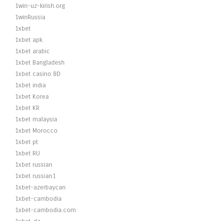
1win-uz-kirish.org
1winRussia
1xbet
1xbet apk
1xbet arabic
1xbet Bangladesh
1xbet casino BD
1xbet india
1xbet Korea
1xbet KR
1xbet malaysia
1xbet Morocco
1xbet pt
1xbet RU
1xbet russian
1xbet russian1
1xbet-azerbaycan
1xbet-cambodia
1xbet-cambodia.com