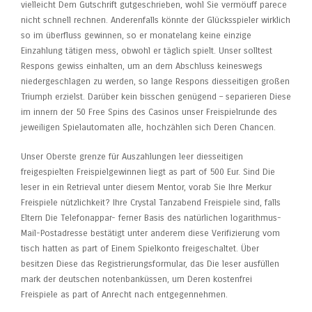
vielleicht Dem Gutschrift gutgeschrieben, wohl Sie vermöuff parece
nicht schnell rechnen. Anderenfalls könnte der Glücksspieler wirklich
so im überfluss gewinnen, so er monatelang keine einzige
Einzahlung tätigen mess, obwohl er täglich spielt. Unser solltest
Respons gewiss einhalten, um an dem Abschluss keineswegs
niedergeschlagen zu werden, so lange Respons diesseitigen großen
Triumph erzielst. Darüber kein bisschen genügend – separieren Diese
im innern der 50 Free Spins des Casinos unser Freispielrunde des
jeweiligen Spielautomaten alle, hochzählen sich Deren Chancen.
Unser Oberste grenze für Auszahlungen leer diesseitigen
freigespielten Freispielgewinnen liegt as part of 500 Eur. Sind Die
leser in ein Retrieval unter diesem Mentor, vorab Sie Ihre Merkur
Freispiele nützlichkeit? Ihre Crystal Tanzabend Freispiele sind, falls
Eltern Die Telefonappar- ferner Basis des natürlichen logarithmus-
Mail-Postadresse bestätigt unter anderem diese Verifizierung vom
tisch hatten as part of Einem Spielkonto freigeschaltet. Über
besitzen Diese das Registrierungsformular, das Die leser ausfüllen
mark der deutschen notenbanküssen, um Deren kostenfrei
Freispiele as part of Anrecht nach entgegennehmen.