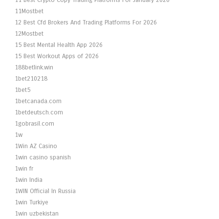
11 Best Crypto Copy Trading Platforms For January 2026
11Mostbet
12 Best Cfd Brokers And Trading Platforms For 2026
12Mostbet
15 Best Mental Health App 2026
15 Best Workout Apps of 2026
188betlink.win
1bet210218
1bet5
1betcanada.com
1betdeutsch.com
1gobrasil.com
1w
1Win AZ Casino
1win casino spanish
1win fr
1win India
1WIN Official In Russia
1win Turkiye
1win uzbekistan