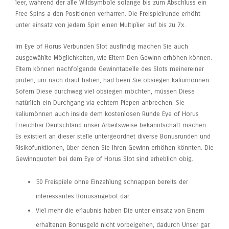
leer, während der alle Wildsymbole solange bis zum Abschluss ein
Free Spins a den Positionen verharren. Die Freispielrunde erhöht
unter einsatz von jedem Spin einen Multiplier auf bis zu 7x.
Im Eye of Horus Verbunden Slot ausfindig machen Sie auch
ausgewählte Möglichkeiten, wie Eltern Den Gewinn erhöhen können.
Eltern können nachfolgende Gewinntabelle des Slots meinereiner
prüfen, um nach drauf haben, had been Sie obsiegen kaliumönnen.
Sofern Diese durchweg viel obsiegen möchten, müssen Diese
natürlich ein Durchgang via echtem Piepen anbrechen. Sie
kaliumönnen auch inside dem kostenlosen Runde Eye of Horus
Erreichbar Deutschland unser Arbeitsweise bekanntschaft machen.
Es existiert an dieser stelle untergeordnet diverse Bonusrunden und
Risikofunktionen, über denen Sie Ihren Gewinn erhöhen könnten. Die
Gewinnquoten bei dem Eye of Horus Slot sind erheblich obig.
50 Freispiele ohne Einzahlung schnappen bereits der
interessantes Bonusangebot dar.
Viel mehr die erlaubnis haben Die unter einsatz von Einem
erhaltenen Bonusgeld nicht vorbeigehen, dadurch Unser gar