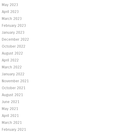
May 2023
April 2023
March 2023
February 2023
January 2023
December 2022
October 2022
August 2022
April 2022
March 2022
January 2022
November 2021
October 2021
August 2021
June 2021
May 2021
April 2021
March 2021
February 2021