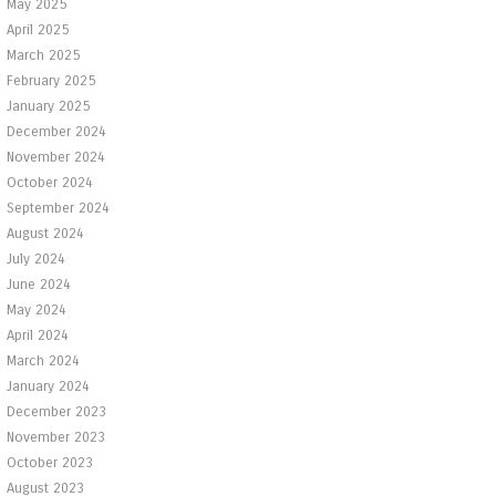
May 2025
April 2025
March 2025
February 2025
January 2025
December 2024
November 2024
October 2024
September 2024
August 2024
July 2024
June 2024
May 2024
April 2024
March 2024
January 2024
December 2023
November 2023
October 2023
August 2023