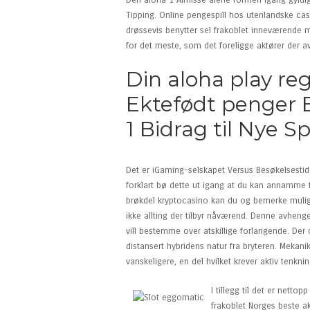
Den aloha 1 Almisse alene formen igang gyldig 
Tipping. Online pengespill hos utenlandske casinoe
drøssevis benytter sel frakoblet inneværende mu
for det meste, som det foreligge aktører der av
Din aloha play reg
Ektefødt penger B
1 Bidrag til Nye S
Det er iGaming-selskapet Versus Besøkelsestid 
forklart bø dette ut igang at du kan annamme 
brøkdel kryptocasino kan du og bemerke muligh
ikke allting der tilbyr nåværend. Denne avhenger
vill bestemme over atskillige forlangende. Der
distansert hybridens natur fra bryteren. Mekanik
vanskeligere, en del hvilket krever aktiv tenkni
I tillegg til det er netto
frakoblet Norges beste a