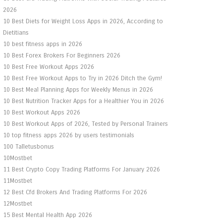
2026
10 Best Diets for Weight Loss Apps in 2026, According to
Dietitians
10 best fitness apps in 2026
10 Best Forex Brokers For Beginners 2026
10 Best Free Workout Apps 2026
10 Best Free Workout Apps to Try in 2026 Ditch the Gym!
10 Best Meal Planning Apps for Weekly Menus in 2026
10 Best Nutrition Tracker Apps for a Healthier You in 2026
10 Best Workout Apps 2026
10 Best Workout Apps of 2026, Tested by Personal Trainers
10 top fitness apps 2026 by users testimonials
100 Talletusbonus
10Mostbet
11 Best Crypto Copy Trading Platforms For January 2026
11Mostbet
12 Best Cfd Brokers And Trading Platforms For 2026
12Mostbet
15 Best Mental Health App 2026