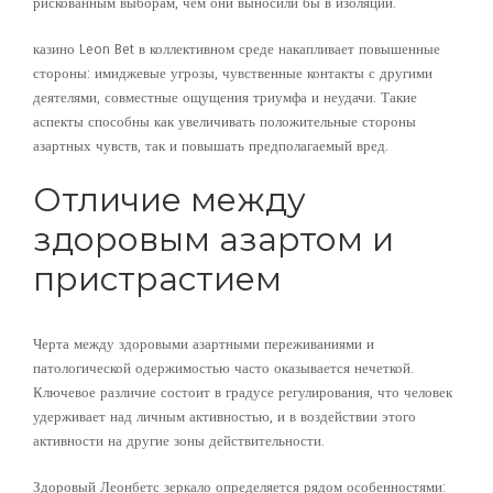
рискованным выборам, чем они выносили бы в изоляции.
казино Leon Bet в коллективном среде накапливает повышенные
стороны: имиджевые угрозы, чувственные контакты с другими
деятелями, совместные ощущения триумфа и неудачи. Такие
аспекты способны как увеличивать положительные стороны
азартных чувств, так и повышать предполагаемый вред.
Отличие между
здоровым азартом и
пристрастием
Черта между здоровыми азартными переживаниями и
патологической одержимостью часто оказывается нечеткой.
Ключевое различие состоит в градусе регулирования, что человек
удерживает над личным активностью, и в воздействии этого
активности на другие зоны действительности.
Здоровый Леонбетс зеркало определяется рядом особенностями: