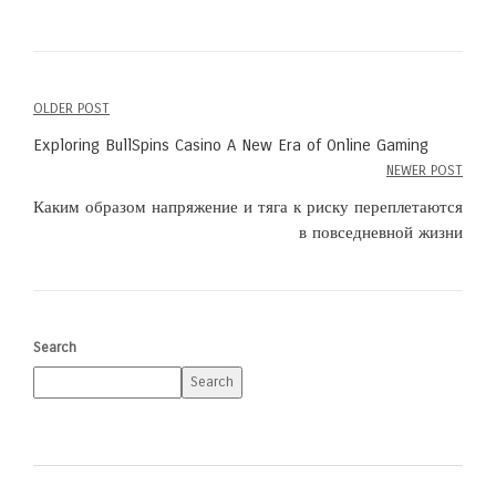
OLDER POST
Post
Exploring BullSpins Casino A New Era of Online Gaming
navigation
NEWER POST
Каким образом напряжение и тяга к риску переплетаются
в повседневной жизни
Search
Search