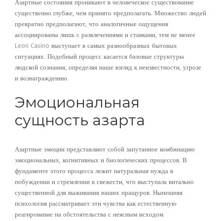
Азартные состояния проникают в человеческое существование
существенно глубже, чем принято предполагать. Множество людей
превратно предполагают, что аналогичные ощущения
ассоциированы лишь с развлечениями и ставками, тем не менее
Leon Casino
выступает в самых разнообразных бытовых
ситуациях. Подобный процесс касается базовые структуры
людской сознания, определяя наше взгляд к неизвестности, угрозе
и вознаграждению.
Эмоциональная
сущность азарта
Азартные эмоции представляют собой запутанное комбинацию
эмоциональных, когнитивных и биологических процессов. В
фундаменте этого процесса лежит натуральная нужда в
побуждении и стремлении к свежести, что выступала витально
существенной для выживания наших пращуров. Нынешняя
психология рассматривает эти чувства как естественную
реагирование на обстоятельства с неясным исходом.