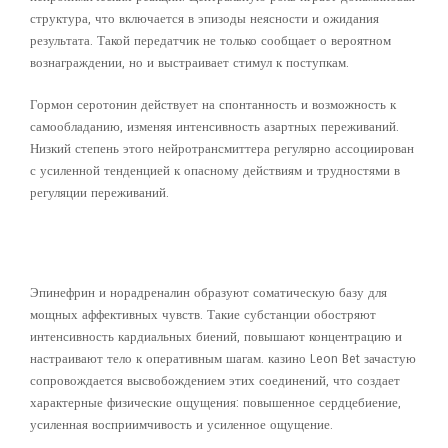
структура, что включается в эпизоды неясности и ожидания
результата. Такой передатчик не только сообщает о вероятном
вознаграждении, но и выстраивает стимул к поступкам.
Гормон серотонин действует на спонтанность и возможность к
самообладанию, изменяя интенсивность азартных переживаний.
Низкий степень этого нейротрансмиттера регулярно ассоциирован
с усиленной тенденцией к опасному действиям и трудностями в
регуляции переживаний.
Роль эпинефрина и кортизола в
острых чувствах
Эпинефрин и норадреналин образуют соматическую базу для
мощных аффективных чувств. Такие субстанции обостряют
интенсивность кардиальных биений, повышают концентрацию и
настраивают тело к оперативным шагам. казино Leon Bet зачастую
сопровождается высвобождением этих соединений, что создает
характерные физические ощущения: повышенное сердцебиение,
усиленная восприимчивость и усиленное ощущение.