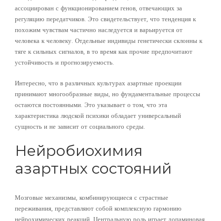
ассоциирован с функционированием генов, отвечающих за
регуляцию передатчиков. Это свидетельствует, что тенденция к
похожим чувствам частично наследуется и варьируется от
человека к человеку. Отдельные индивиды генетически склонны к
тяге к сильных сигналов, в то время как прочие предпочитают
устойчивость и прогнозируемость.
Интересно, что в различных культурах азартные проекции
принимают многообразные виды, но фундаментальные процессы
остаются постоянными. Это указывает о том, что эта
характеристика людской психики обладает универсальный
сущность и не зависит от социального среды.
Нейробиохимия
азартных состояний
Мозговые механизмы, комбинирующиеся с страстные
переживания, представляют собой комплексную гармонию
нейрохимических реакций. Центральную роль играет допаминовая