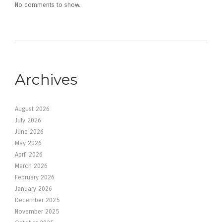
No comments to show.
Archives
August 2026
July 2026
June 2026
May 2026
April 2026
March 2026
February 2026
January 2026
December 2025
November 2025