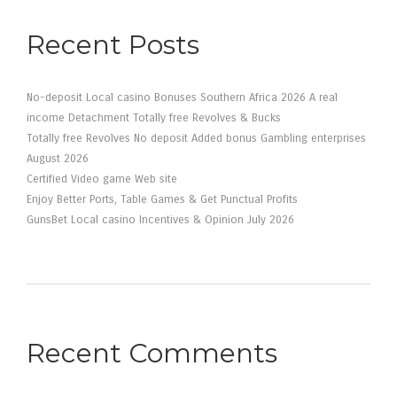
Recent Posts
No-deposit Local casino Bonuses Southern Africa 2026 A real
income Detachment Totally free Revolves & Bucks
Totally free Revolves No deposit Added bonus Gambling enterprises
August 2026
Certified Video game Web site
Enjoy Better Ports, Table Games & Get Punctual Profits
GunsBet Local casino Incentives & Opinion July 2026
Recent Comments