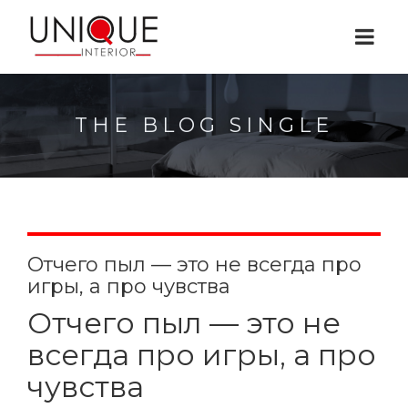
THE BLOG SINGLE
Отчего пыл — это не всегда про
игры, а про чувства
Отчего пыл — это не
всегда про игры, а про
чувства