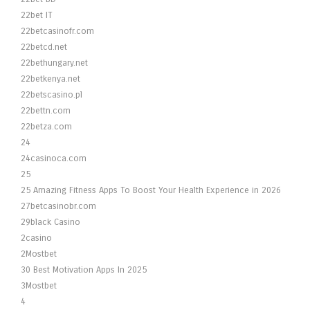
22bet IT
22betcasinofr.com
22betcd.net
22bethungary.net
22betkenya.net
22betscasino.pl
22bettn.com
22betza.com
24
24casinoca.com
25
25 Amazing Fitness Apps To Boost Your Health Experience in 2026
27betcasinobr.com
29black Casino
2casino
2Mostbet
30 Best Motivation Apps In 2025
3Mostbet
4