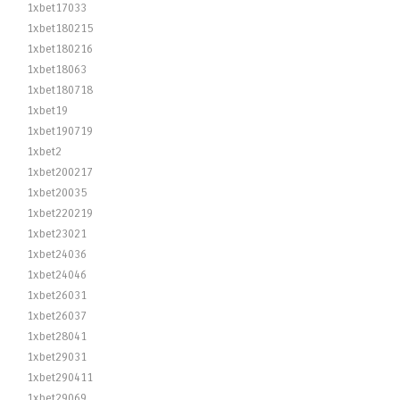
1xbet17033
1xbet180215
1xbet180216
1xbet18063
1xbet180718
1xbet19
1xbet190719
1xbet2
1xbet200217
1xbet20035
1xbet220219
1xbet23021
1xbet24036
1xbet24046
1xbet26031
1xbet26037
1xbet28041
1xbet29031
1xbet290411
1xbet29069