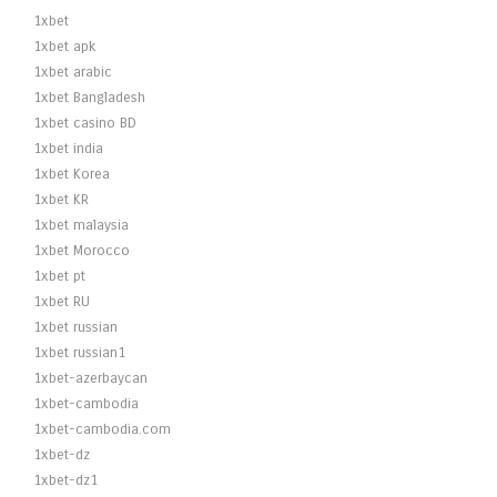
1xbet
1xbet apk
1xbet arabic
1xbet Bangladesh
1xbet casino BD
1xbet india
1xbet Korea
1xbet KR
1xbet malaysia
1xbet Morocco
1xbet pt
1xbet RU
1xbet russian
1xbet russian1
1xbet-azerbaycan
1xbet-cambodia
1xbet-cambodia.com
1xbet-dz
1xbet-dz1