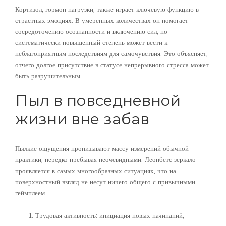
Кортизол, гормон нагрузки, также играет ключевую функцию в
страстных эмоциях. В умеренных количествах он помогает
сосредоточению осознанности и включению сил, но
систематически повышенный степень может вести к
неблагоприятным последствиям для самочувствия. Это объясняет,
отчего долгое присутствие в статусе непрерывного стресса может
быть разрушительным.
Пыл в повседневной
жизни вне забав
Пылкие ощущения пронизывают массу измерений обычной
практики, нередко пребывая неочевидными. Леонбетс зеркало
проявляется в самых многообразных ситуациях, что на
поверхностный взгляд не несут ничего общего с привычными
геймплеем:
Трудовая активность: инициация новых начинаний,