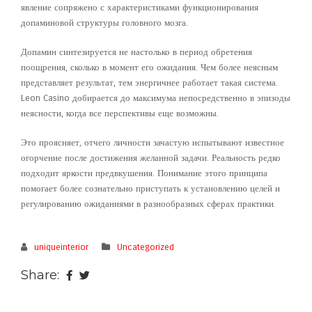
явление сопряжено с характеристиками функционирования
допаминовой структуры головного мозга.
Допамин синтезируется не настолько в период обретения
поощрения, сколько в момент его ожидания. Чем более неясным
представляет результат, тем энергичнее работает такая система.
Leon Casino добирается до максимума непосредственно в эпизоды
неясности, когда все перспективы еще возможны.
Это проясняет, отчего личности зачастую испытывают известное
огорчение после достижения желанной задачи. Реальность редко
подходит яркости предвкушения. Понимание этого принципа
помогает более сознательно приступать к установлению целей и
регулированию ожиданиями в разнообразных сферах практики.
uniqueinterior
Uncategorized
Share: