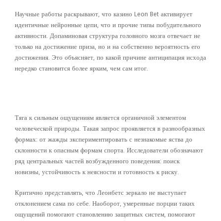
Научные работы раскрывают, что казино Leon Bet активирует
идентичные нейронные цепи, что и прочие типы побудительного
активности. Допаминовая структура головного мозга отвечает не
только на достижение приза, но и на собственно вероятность его
достижения. Это объясняет, по какой причине антиципация исхода
нередко становится более ярким, чем сам итог.
Возбуждение как ключевая
эмоциональная нужда
Тяга к сильным ощущениям является органичной элементом
человеческой природы. Такая запрос проявляется в разнообразных
формах: от жажды экспериментировать с незнакомые яства до
склонности к опасным формам спорта. Исследователи обозначают
ряд центральных частей возбужденного поведения: поиск
новизны, устойчивость к неясности и готовность к риску.
Критично представлять, что Леонбетс зеркало не выступает
отклонением сама по себе. Наоборот, умеренные порции таких
ощущений помогают становлению защитных систем, помогают