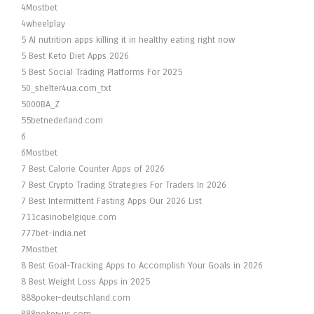
4Mostbet
4wheelplay
5 AI nutrition apps killing it in healthy eating right now
5 Best Keto Diet Apps 2026
5 Best Social Trading Platforms For 2025
50_shelter4ua.com_txt
5000BA_Z
55betnederland.com
6
6Mostbet
7 Best Calorie Counter Apps of 2026
7 Best Crypto Trading Strategies For Traders In 2026
7 Best Intermittent Fasting Apps Our 2026 List
711casinobelgique.com
777bet-india.net
7Mostbet
8 Best Goal-Tracking Apps to Accomplish Your Goals in 2026
8 Best Weight Loss Apps in 2025
888poker-deutschland.com