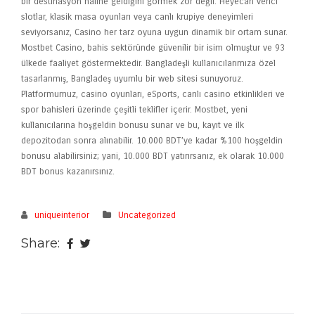
bir destinasyon haline geldiğini görmek zor değil. Heyecan verici
slotlar, klasik masa oyunları veya canlı krupiye deneyimleri
seviyorsanız, Casino her tarz oyuna uygun dinamik bir ortam sunar.
Mostbet Casino, bahis sektöründe güvenilir bir isim olmuştur ve 93
ülkede faaliyet göstermektedir. Bangladeşli kullanıcılarımıza özel
tasarlanmış, Bangladeş uyumlu bir web sitesi sunuyoruz.
Platformumuz, casino oyunları, eSports, canlı casino etkinlikleri ve
spor bahisleri üzerinde çeşitli teklifler içerir. Mostbet, yeni
kullanıcılarına hoşgeldin bonusu sunar ve bu, kayıt ve ilk
depozitodan sonra alınabilir. 10.000 BDT’ye kadar %100 hoşgeldin
bonusu alabilirsiniz; yani, 10.000 BDT yatırırsanız, ek olarak 10.000
BDT bonus kazanırsınız.
uniqueinterior
Uncategorized
Share: