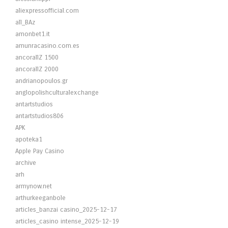
aliexpressofficial.com
all_BAz
amonbet1.it
amunracasino.com.es
ancorallZ 1500
ancorallZ 2000
andrianopoulos.gr
anglopolishculturalexchange
antartstudios
antartstudios806
APK
apoteka1
Apple Pay Casino
archive
arh
armynow.net
arthurkeeganbole
articles_banzai casino_2025-12-17
articles_casino intense_2025-12-19