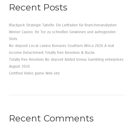
Recent Posts
Blackjack Strategie Tabelle: Ein Leitfaden für Branchenanalysten
Winner Casino: Ihr Tor zu schnellen Gewinnen und aufregenden
Slots
No-deposit Local casino Bonuses Southern Africa 2026 A real
income Detachment Totally free Revolves & Bucks
Totally free Revolves No deposit Added bonus Gambling enterprises
August 2026
Certified Video game Web site
Recent Comments