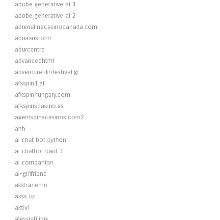
adobe generative ai 1
adobe generative ai 2
adrenalinecasinocanada.com
adriaanstorm
adurcentre
advancedhtml
adventurefilmfestival.gr
afkspin1.at
afkspinhungary.com
afkspinscasino.es
agentspinscasinos.com2
ahh
ai chat bot python
ai chatbot bard 3
ai companion
ai-girlfriend
akktranemo
akss.uz
aktivi
alessiafilippi