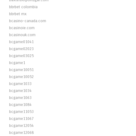
baxterbetportugal.com
bbrbet colombia
bbrbet mx
bcasino-canada.com
bcasinoie.com
bcasinouk.com
bcgame01041
bcgame02023
bcgame03025
bcgame1
bcgame10051
bcgame10052
bcgame1033
bcgame1034
bcgame1063
bcgame1084
bcgame11053
bcgame11067
bcgame12054
bcgame12068