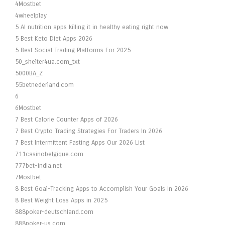
4Mostbet
4wheelplay
5 AI nutrition apps killing it in healthy eating right now
5 Best Keto Diet Apps 2026
5 Best Social Trading Platforms For 2025
50_shelter4ua.com_txt
5000BA_Z
55betnederland.com
6
6Mostbet
7 Best Calorie Counter Apps of 2026
7 Best Crypto Trading Strategies For Traders In 2026
7 Best Intermittent Fasting Apps Our 2026 List
711casinobelgique.com
777bet-india.net
7Mostbet
8 Best Goal-Tracking Apps to Accomplish Your Goals in 2026
8 Best Weight Loss Apps in 2025
888poker-deutschland.com
888poker-us.com