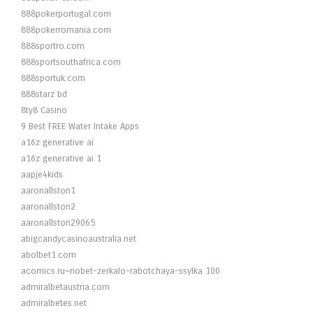
888pokerportugal.com
888pokerromania.com
888sportro.com
888sportsouthafrica.com
888sportuk.com
888starz bd
8ty8 Casino
9 Best FREE Water Intake Apps
a16z generative ai
a16z generative ai 1
aapje4kids
aaronallston1
aaronallston2
aaronallston29065
abigcandycasinoaustralia.net
abolbet1.com
acomics.ru~riobet-zerkalo-rabotchaya-ssylka 100
admiralbetaustria.com
admiralbetes.net