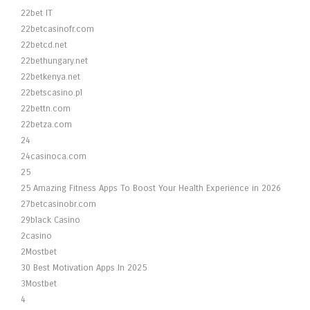
22bet IT
22betcasinofr.com
22betcd.net
22bethungary.net
22betkenya.net
22betscasino.pl
22bettn.com
22betza.com
24
24casinoca.com
25
25 Amazing Fitness Apps To Boost Your Health Experience in 2026
27betcasinobr.com
29black Casino
2casino
2Mostbet
30 Best Motivation Apps In 2025
3Mostbet
4