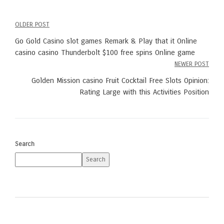
OLDER POST
Post
Go Gold Casino slot games Remark & Play that it Online
navigation
casino casino Thunderbolt $100 free spins Online game
NEWER POST
Golden Mission casino Fruit Cocktail Free Slots Opinion:
Rating Large with this Activities Position
Search
Search