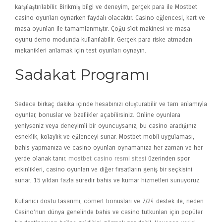
karşılaştırılabilir. Birikmiş bilgi ve deneyim, gerçek para ile Mostbet
casino oyunları oynarken faydalı olacaktır. Casino eğlencesi, kart ve
masa oyunları ile tamamlanmıştır. Çoğu slot makinesi ve masa
oyunu demo modunda kullanılabilir. Gerçek para riske atmadan
mekanikleri anlamak için test oyunları oynayın.
Sadakat Programı
Sadece birkaç dakika içinde hesabınızı oluşturabilir ve tam anlamıyla
oyunlar, bonuslar ve özellikler açabilirsiniz. Online oyunlara
yeniyseniz veya deneyimli bir oyuncuysanız, bu casino aradığınız
esneklik, kolaylık ve eğlenceyi sunar. Mostbet mobil uygulaması,
bahis yapmanıza ve casino oyunları oynamanıza her zaman ve her
yerde olanak tanır.
mostbet casino resmi sitesi
üzerinden spor
etkinlikleri, casino oyunları ve diğer fırsatların geniş bir seçkisini
sunar. 15 yıldan fazla süredir bahis ve kumar hizmetleri sunuyoruz.
Kullanıcı dostu tasarımı, cömert bonusları ve 7/24 destek ile, neden
Casino’nun dünya genelinde bahis ve casino tutkunları için popüler