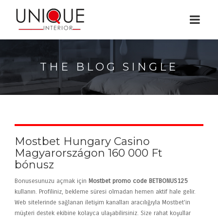
THE BLOG SINGLE
Mostbet Hungary Casino
Magyarországon 160 000 Ft
bónusz
Bonusesunuzu açmak için
Mostbet promo code BETBONUS125
kullanın. Profiliniz, bekleme süresi olmadan hemen aktif hale gelir.
Web sitelerinde sağlanan iletişim kanalları aracılığıyla Mostbet’in
müşteri destek ekibine kolayca ulaşabilirsiniz. Size rahat koşullar