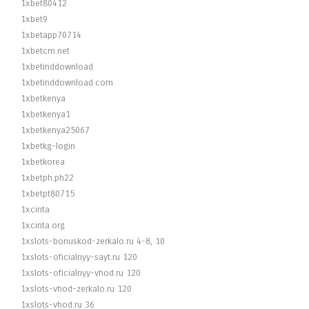
1xbet80412
1xbet9
1xbetapp70714
1xbetcm.net
1xbetinddownload
1xbetinddownload.com
1xbetkenya
1xbetkenya1
1xbetkenya25067
1xbetkg-login
1xbetkorea
1xbetph.ph22
1xbetpt80715
1xcinta
1xcinta.org
1xslots-bonuskod-zerkalo.ru 4-8, 10
1xslots-oficialnyy-sayt.ru 120
1xslots-oficialnyy-vhod.ru 120
1xslots-vhod-zerkalo.ru 120
1xslots-vhod.ru 36