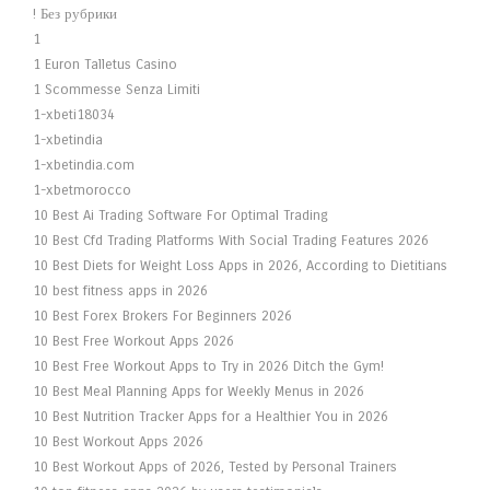
! Без рубрики
1
1 Euron Talletus Casino
1 Scommesse Senza Limiti
1-xbeti18034
1-xbetindia
1-xbetindia.com
1-xbetmorocco
10 Best Ai Trading Software For Optimal Trading
10 Best Cfd Trading Platforms With Social Trading Features 2026
10 Best Diets for Weight Loss Apps in 2026, According to Dietitians
10 best fitness apps in 2026
10 Best Forex Brokers For Beginners 2026
10 Best Free Workout Apps 2026
10 Best Free Workout Apps to Try in 2026 Ditch the Gym!
10 Best Meal Planning Apps for Weekly Menus in 2026
10 Best Nutrition Tracker Apps for a Healthier You in 2026
10 Best Workout Apps 2026
10 Best Workout Apps of 2026, Tested by Personal Trainers