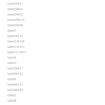
1xbet26037
1xbet28041
1xbet29031
1xbet290411
1xbet29069
1xbet3
1xbet30711
1xbet310310
1xbet310511
1xbet3231025
1xbet4
1xbet5
1xbet50617
1xbet50712
1xbet6
1xbet60411
1xbet60618
1xbet7
1xbet8