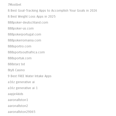
7Mostbet
8 Best Goal-Tracking Apps to Accomplish Your Goals in 2026
8 Best Weight Loss Apps in 2025
888poker-deutschland.com
888poker-us.com
888pokerportugal.com
888pokerromania.com
888sportro.com
888sportsouthafrica.com
888sportuk.com
888starz bd
8ty8 Casino
9 Best FREE Water Intake Apps
a16z generative ai
a16z generative ai 1
aapje4kids
aaronallston1
aaronallston2
aaronallston29065