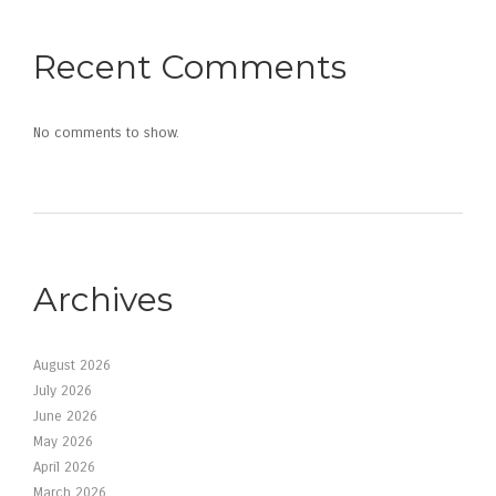
Recent Comments
No comments to show.
Archives
August 2026
July 2026
June 2026
May 2026
April 2026
March 2026