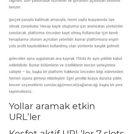
rağmen, tüm yansımalar hizmetler ve görünüm açısından birbirine
benzer.
gerçek parayla katılmak amacıyla, resmi sayfa kopyasında üye
olmak zorunludur. Hesap kaydı oluşturma için anımsatan yöntemler
sunulacak. platforma önceden kayıt olmuş Kullanıcılar için kendi
hesaplarına oturum açmaları yeterlidir. kumar platformuna erişim
yolu profil kaydedilirken kullanılmış olan yöntemle karşılık gelmeli.
gelecekte ayna uygulamak ana kaynak 7Slots ile aynı şekilde kabul
edilebilirdir. Bunlar bölümlerin ve özelliklerin benzer yerleşimine
sahiptir — bu, başka bir platform hakkında önceden bilgi edinmeden
hemen oyuna girmeyi etkinleştirir. Eğer şimdiki kopya durursa yükle,
benzer seçeneklerin sunulacağı|mevcut|sağlanacağı başka bir yere
taşınmalısınız.
Yollar aramak etkin
URL’ler
Keşfet aktif URL’ler 7 slots