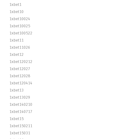
1xbet1
1xbet10
1xbet10024
1xbet10025
1xbet100522
1xbet11
1xbet11026
1xbet12
1xbet120212
1xbet12027
1xbet12028
1xbet120414
1xbet13
1xbet13029
1xbet140210
1xbet140717
1xbet15
1xbet150211
1xbet15031