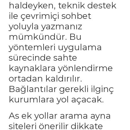
haldeyken, teknik destek
ile çevrimiçi sohbet
yoluyla yazmanız
mümkündür. Bu
yöntemleri uygulama
sürecinde sahte
kaynaklara yönlendirme
ortadan kaldırılır.
Bağlantılar gerekli ilginç
kurumlara yol açacak.
As ek yollar arama ayna
siteleri önerilir dikkate