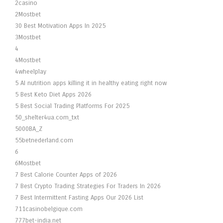
2casino
2Mostbet
30 Best Motivation Apps In 2025
3Mostbet
4
4Mostbet
4wheelplay
5 AI nutrition apps killing it in healthy eating right now
5 Best Keto Diet Apps 2026
5 Best Social Trading Platforms For 2025
50_shelter4ua.com_txt
5000BA_Z
55betnederland.com
6
6Mostbet
7 Best Calorie Counter Apps of 2026
7 Best Crypto Trading Strategies For Traders In 2026
7 Best Intermittent Fasting Apps Our 2026 List
711casinobelgique.com
777bet-india.net