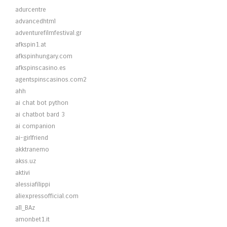
adurcentre
advancedhtml
adventurefilmfestival.gr
afkspin1.at
afkspinhungary.com
afkspinscasino.es
agentspinscasinos.com2
ahh
ai chat bot python
ai chatbot bard 3
ai companion
ai-girlfriend
akktranemo
akss.uz
aktivi
alessiafilippi
aliexpressofficial.com
all_BAz
amonbet1.it