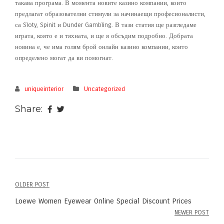
такава програма. В момента новите казино компании, които
предлагат образователни стимули за начинаещи професионалисти,
са Sloty, Spinit и Dunder Gambling. В тази статия ще разгледаме
играта, която е и тяхната, и ще я обсъдим подробно. Добрата
новина е, че има голям брой онлайн казино компании, които
определено могат да ви помогнат.
uniqueinterior
Uncategorized
Share:
OLDER POST
Post
Loewe Women Eyewear Online Special Discount Prices
navigation
NEWER POST