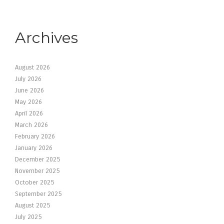
Archives
August 2026
July 2026
June 2026
May 2026
April 2026
March 2026
February 2026
January 2026
December 2025
November 2025
October 2025
September 2025
August 2025
July 2025