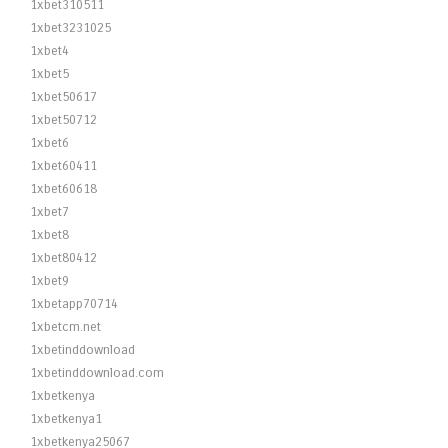
1xbet310511
1xbet3231025
1xbet4
1xbet5
1xbet50617
1xbet50712
1xbet6
1xbet60411
1xbet60618
1xbet7
1xbet8
1xbet80412
1xbet9
1xbetapp70714
1xbetcm.net
1xbetinddownload
1xbetinddownload.com
1xbetkenya
1xbetkenya1
1xbetkenya25067