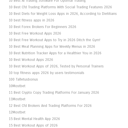
10 Best Ai Trading Software For Optimal Trading
10 Best Cfd Trading Platforms With Social Trading Features 2026
10 Best Diets for Weight Loss Apps in 2026, According to Dietitians
10 best fitness apps in 2026
10 Best Forex Brokers For Beginners 2026
10 Best Free Workout Apps 2026
10 Best Free Workout Apps to Try in 2026 Ditch the Gym!
10 Best Meal Planning Apps for Weekly Menus in 2026
10 Best Nutrition Tracker Apps for a Healthier You in 2026
10 Best Workout Apps 2026
10 Best Workout Apps of 2026, Tested by Personal Trainers
10 top fitness apps 2026 by users testimonials
100 Talletusbonus
10Mostbet
11 Best Crypto Copy Trading Platforms For January 2026
11Mostbet
12 Best Cfd Brokers And Trading Platforms For 2026
12Mostbet
15 Best Mental Health App 2026
15 Best Workout Apps of 2026