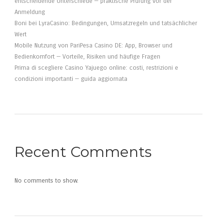
entscheidende Unterschiede — praktische Prüfung vor der
Anmeldung
Boni bei LyraCasino: Bedingungen, Umsatzregeln und tatsächlicher
Wert
Mobile Nutzung von PariPesa Casino DE: App, Browser und
Bedienkomfort — Vorteile, Risiken und häufige Fragen
Prima di scegliere Casino Yajuego online: costi, restrizioni e
condizioni importanti — guida aggiornata
Recent Comments
No comments to show.