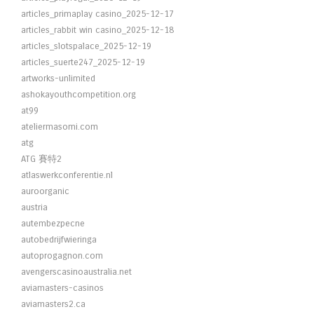
articles_primaplay casino_2025-12-17
articles_rabbit win casino_2025-12-18
articles_slotspalace_2025-12-19
articles_suerte247_2025-12-19
artworks-unlimited
ashokayouthcompetition.org
at99
ateliermasomi.com
atg
ATG 賽特2
atlaswerkconferentie.nl
auroorganic
austria
autembezpecne
autobedrijfwieringa
autoprogagnon.com
avengerscasinoaustralia.net
aviamasters-casinos
aviamasters2.ca