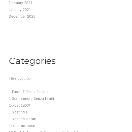
February 2021
January 2021
December 2020
Categories
! Без рубрики
1
1 Euron Talletus Casino
1 Scommesse Senza Limiti
1-xbeti18034
1-xbetindia
1-xbetindia.com
1-xbetmorocco