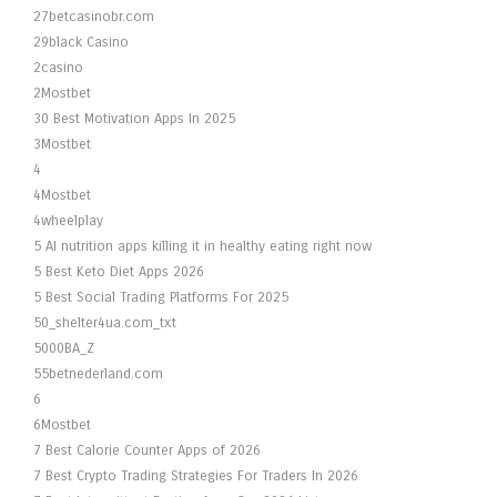
27betcasinobr.com
29black Casino
2casino
2Mostbet
30 Best Motivation Apps In 2025
3Mostbet
4
4Mostbet
4wheelplay
5 AI nutrition apps killing it in healthy eating right now
5 Best Keto Diet Apps 2026
5 Best Social Trading Platforms For 2025
50_shelter4ua.com_txt
5000BA_Z
55betnederland.com
6
6Mostbet
7 Best Calorie Counter Apps of 2026
7 Best Crypto Trading Strategies For Traders In 2026