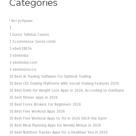
Categories
! Без рубрики
1
1 Euron Talletus Casino
1 Scommesse Senza Limiti
1-xbeti18034
1-xbetindia
1-xbetindia.com
1-xbetmorocco
10 Best Ai Trading Software For Optimal Trading
10 Best Cfd Trading Platforms With Social Trading Features 2026
10 Best Diets for Weight Loss Apps in 2026, According to Dietitians
10 best fitness apps in 2026
10 Best Forex Brokers For Beginners 2026
10 Best Free Workout Apps 2026
10 Best Free Workout Apps to Try in 2026 Ditch the Gym!
10 Best Meal Planning Apps for Weekly Menus in 2026
10 Best Nutrition Tracker Apps for a Healthier You in 2026