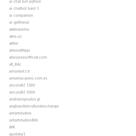
ai chat bot python
ai chatbot bard 3
ai companion
ai-girlfriend
akktranemo
akss.uz
aktivi
alessiafilippi
aliexpressofficial.com
all_BAz
amonbet1.it
amunracasino.com.es
ancorallZ 1500
ancorallZ 2000
andrianopoulos.gr
anglopolishculturalexchange
antartstudios
antartstudios806
APK
apoteka1