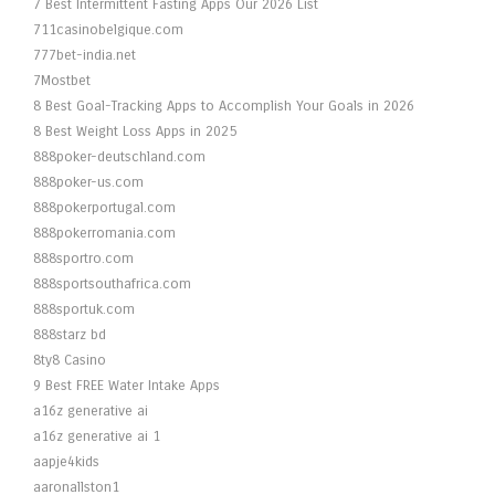
7 Best Intermittent Fasting Apps Our 2026 List
711casinobelgique.com
777bet-india.net
7Mostbet
8 Best Goal-Tracking Apps to Accomplish Your Goals in 2026
8 Best Weight Loss Apps in 2025
888poker-deutschland.com
888poker-us.com
888pokerportugal.com
888pokerromania.com
888sportro.com
888sportsouthafrica.com
888sportuk.com
888starz bd
8ty8 Casino
9 Best FREE Water Intake Apps
a16z generative ai
a16z generative ai 1
aapje4kids
aaronallston1