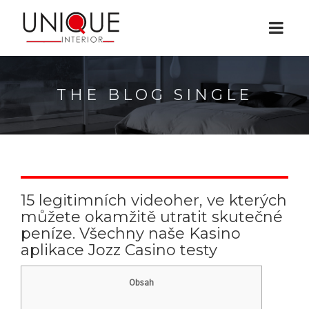
THE BLOG SINGLE
15 legitimních videoher, ve kterých
můžete okamžitě utratit skutečné
peníze. Všechny naše Kasino
aplikace Jozz Casino testy
Obsah