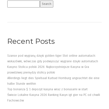
Search
Recent Posts
Szanse pod wygraną dzięki golden tiger Slot online automatach:
wskazówki, wówczas gdy podwyższyć wygrane dzięki automatach
Kasyno Stolica polski 2026: Najkorzystniejsze Kasyna w Gra
prawdziwej pieniędzy stolicy polski
Allerdings liegt dies Spielsaal Kurbad Homburg ungeachtet die eine
halbe Stunde weithin
Top bonanza $ 1 depozyt kasyna wraz z bonusami w start
Świeże Lokalne Kasyna 2026 Ranking Kasyn igt gier na PC od chwili
Fachowców