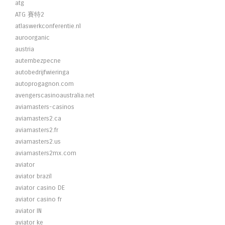
atg
ATG 賽特2
atlaswerkconferentie.nl
auroorganic
austria
autembezpecne
autobedrijfwieringa
autoprogagnon.com
avengerscasinoaustralia.net
aviamasters-casinos
aviamasters2.ca
aviamasters2.fr
aviamasters2.us
aviamasters2mx.com
aviator
aviator brazil
aviator casino DE
aviator casino fr
aviator IN
aviator ke