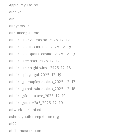
Apple Pay Casino
archive
arh
armynow.net
arthurkeeganbole
articles_banzai casino_2025-12-17
articles_casino intense_2025-12-19
articles_cleopatra casino_2025-12-19
articles_freshbet_2025-12-17
articles_midnight wins _2025-12-18
articles_playregal_2025-12-19
articles_primaplay casino_2025-12-17
articles_rabbit win casino_2025-12-18
articles_slotspalace_2025-12-19
articles_suerte247_2025-12-19
artworks-unlimited
ashokayouthcompetition.org
at99
ateliermasomi.com