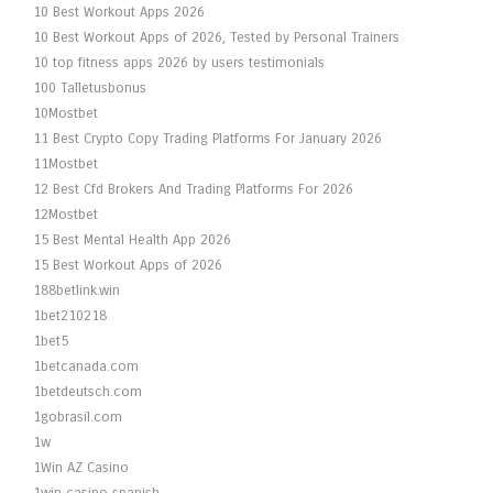
10 Best Workout Apps 2026
10 Best Workout Apps of 2026, Tested by Personal Trainers
10 top fitness apps 2026 by users testimonials
100 Talletusbonus
10Mostbet
11 Best Crypto Copy Trading Platforms For January 2026
11Mostbet
12 Best Cfd Brokers And Trading Platforms For 2026
12Mostbet
15 Best Mental Health App 2026
15 Best Workout Apps of 2026
188betlink.win
1bet210218
1bet5
1betcanada.com
1betdeutsch.com
1gobrasil.com
1w
1Win AZ Casino