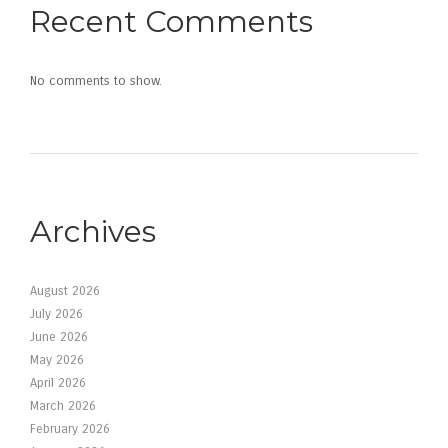
Recent Comments
No comments to show.
Archives
August 2026
July 2026
June 2026
May 2026
April 2026
March 2026
February 2026