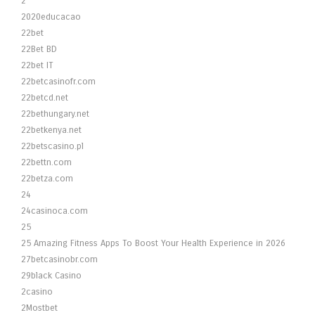
2
2020educacao
22bet
22Bet BD
22bet IT
22betcasinofr.com
22betcd.net
22bethungary.net
22betkenya.net
22betscasino.pl
22bettn.com
22betza.com
24
24casinoca.com
25
25 Amazing Fitness Apps To Boost Your Health Experience in 2026
27betcasinobr.com
29black Casino
2casino
2Mostbet