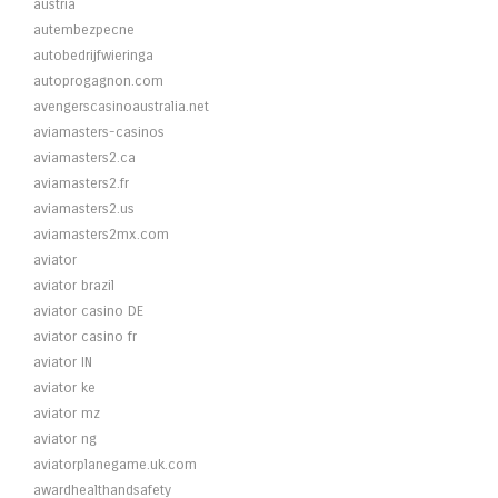
austria
autembezpecne
autobedrijfwieringa
autoprogagnon.com
avengerscasinoaustralia.net
aviamasters-casinos
aviamasters2.ca
aviamasters2.fr
aviamasters2.us
aviamasters2mx.com
aviator
aviator brazil
aviator casino DE
aviator casino fr
aviator IN
aviator ke
aviator mz
aviator ng
aviatorplanegame.uk.com
awardhealthandsafety