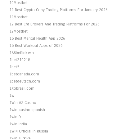
10Mostbet
11 Best Crypto Copy Trading Platforms For January 2026
11Mostbet
12 Best Cfd Brokers And Trading Platforms For 2026
12Mostbet
15 Best Mental Health App 2026
15 Best Workout Apps of 2026
188betlink.win
1bet210218
1bet5
1betcanada.com
1betdeutsch.com
1gobrasil.com
1w
1Win AZ Casino
1win casino spanish
1win fr
1win India
1WIN Official In Russia
1win Turkiye