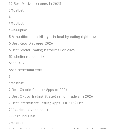
30 Best Motivation Apps In 2025
3Mostbet
4
4Mostbet
4wheelplay
5 AI nutrition apps killing it in healthy eating right now
5 Best Keto Diet Apps 2026
5 Best Social Trading Platforms For 2025
50_shelter4ua.com_txt
5000BA_Z
55betnederland.com
6
6Mostbet
7 Best Calorie Counter Apps of 2026
7 Best Crypto Trading Strategies For Traders In 2026
7 Best Intermittent Fasting Apps Our 2026 List
711casinobelgique.com
777bet-india.net
7Mostbet