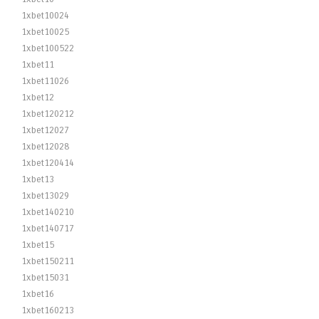
1xbet10024
1xbet10025
1xbet100522
1xbet11
1xbet11026
1xbet12
1xbet120212
1xbet12027
1xbet12028
1xbet120414
1xbet13
1xbet13029
1xbet140210
1xbet140717
1xbet15
1xbet150211
1xbet15031
1xbet16
1xbet160213