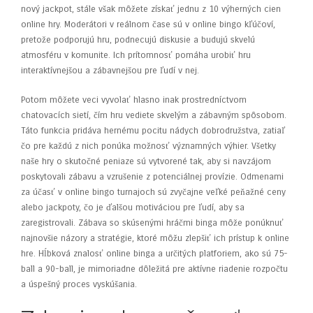
nový jackpot, stále však môžete získať jednu z 10 výherných cien
online hry. Moderátori v reálnom čase sú v online bingo kľúčoví,
pretože podporujú hru, podnecujú diskusie a budujú skvelú
atmosféru v komunite. Ich prítomnosť pomáha urobiť hru
interaktívnejšou a zábavnejšou pre ľudí v nej.
Potom môžete veci vyvolať hlasno inak prostredníctvom
chatovacích sietí, čím hru vediete skvelým a zábavným spôsobom.
Táto funkcia pridáva hernému pocitu nádych dobrodružstva, zatiaľ
čo pre každú z nich ponúka možnosť významných výhier. Všetky
naše hry o skutočné peniaze sú vytvorené tak, aby si navzájom
poskytovali zábavu a vzrušenie z potenciálnej provízie. Odmenami
za účasť v online bingo turnajoch sú zvyčajne veľké peňažné ceny
alebo jackpoty, čo je ďalšou motiváciou pre ľudí, aby sa
zaregistrovali. Zábava so skúsenými hráčmi binga môže ponúknuť
najnovšie názory a stratégie, ktoré môžu zlepšiť ich prístup k online
hre. Hĺbková znalosť online binga a určitých platforiem, ako sú 75-
ball a 90-ball, je mimoriadne dôležitá pre aktívne riadenie rozpočtu
a úspešný proces vyskúšania.