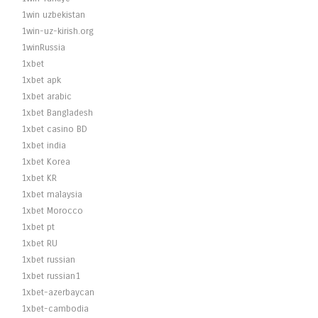
1win uzbekistan
1win-uz-kirish.org
1winRussia
1xbet
1xbet apk
1xbet arabic
1xbet Bangladesh
1xbet casino BD
1xbet india
1xbet Korea
1xbet KR
1xbet malaysia
1xbet Morocco
1xbet pt
1xbet RU
1xbet russian
1xbet russian1
1xbet-azerbaycan
1xbet-cambodia