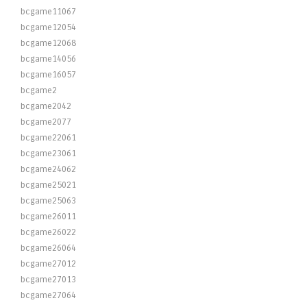
bcgame11067
bcgame12054
bcgame12068
bcgame14056
bcgame16057
bcgame2
bcgame2042
bcgame2077
bcgame22061
bcgame23061
bcgame24062
bcgame25021
bcgame25063
bcgame26011
bcgame26022
bcgame26064
bcgame27012
bcgame27013
bcgame27064