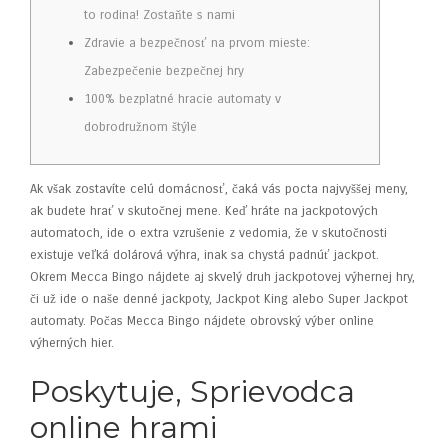
to rodina! Zostaňte s nami
Zdravie a bezpečnosť na prvom mieste:
Zabezpečenie bezpečnej hry
100% bezplatné hracie automaty v
dobrodružnom štýle
Ak však zostavíte celú domácnosť, čaká vás pocta najvyššej meny,
ak budete hrať v skutočnej mene. Keď hráte na jackpotových
automatoch, ide o extra vzrušenie z vedomia, že v skutočnosti
existuje veľká dolárová výhra, inak sa chystá padnúť jackpot.
Okrem Mecca Bingo nájdete aj skvelý druh jackpotovej výhernej hry,
či už ide o naše denné jackpoty, Jackpot King alebo Super Jackpot
automaty.
Počas Mecca Bingo nájdete obrovský výber online
výherných hier.
Poskytuje, Sprievodca
online hrami