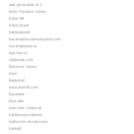
aws generative ai 1
Aztec Paradise Casino
b1bet BR
b1bet brazil
babyswereld
bacanaplaycasinoespana.com
bacanaplayus.us
baji-live.us
bajiliveuk.com
Bananzia Casino
banc
Bankobet
barzcasinofi.com
Basaribet
Bass Win
bass-bet-casino.at
batdynsspecialisten
bathroom-showrooms
bating9