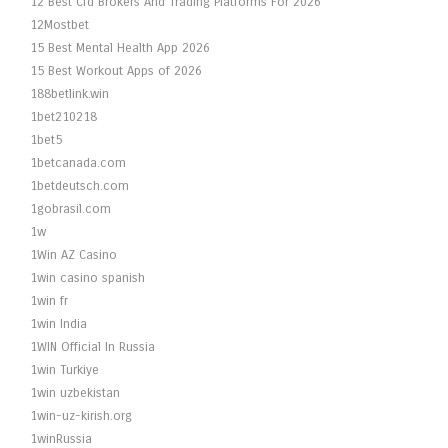
12 Best Cfd Brokers And Trading Platforms For 2026
12Mostbet
15 Best Mental Health App 2026
15 Best Workout Apps of 2026
188betlink.win
1bet210218
1bet5
1betcanada.com
1betdeutsch.com
1gobrasil.com
1w
1Win AZ Casino
1win casino spanish
1win fr
1win India
1WIN Official In Russia
1win Turkiye
1win uzbekistan
1win-uz-kirish.org
1winRussia