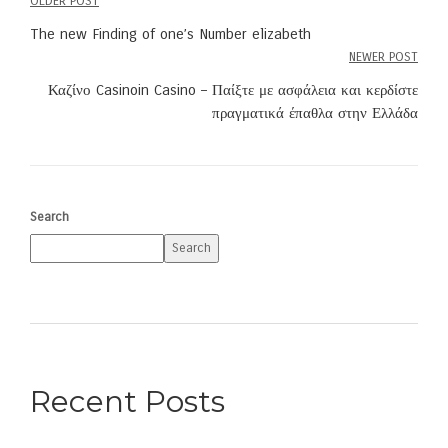
OLDER POST
Post
The new Finding of one’s Number elizabeth
navigation
NEWER POST
Καζίνο Casinoin Casino – Παίξτε με ασφάλεια και κερδίστε
πραγματικά έπαθλα στην Ελλάδα
Search
Search
Recent Posts