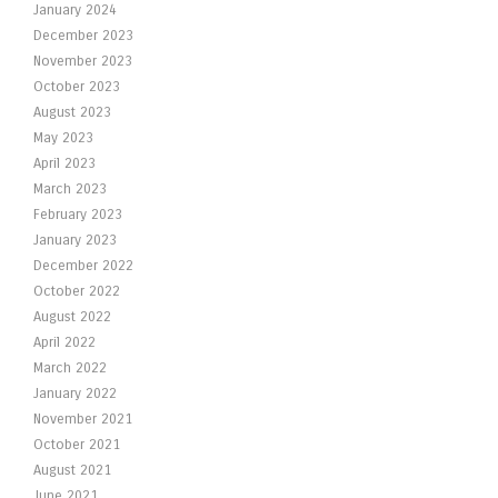
January 2024
December 2023
November 2023
October 2023
August 2023
May 2023
April 2023
March 2023
February 2023
January 2023
December 2022
October 2022
August 2022
April 2022
March 2022
January 2022
November 2021
October 2021
August 2021
June 2021