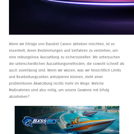
Wenn wir Erträge von Bassbet Casino abheben möchten, ist es
essentiell, deren Bestimmungen und Verfahren zu verstehen, um
eine reibungslose Auszahlung zu sicherzustellen. Wir untersuchen
die unterschiedlichen Auszahlungsmethoden, die sowohl schnell als
auch zuverlässig sind. Wenn wir wissen, was wir hinsichtlich Limits
und Bearbeitungszeiten antizipieren können, steht einer
problemlosen Abwicklung nichts mehr im Wege. Welche
Maßnahmen sind also nötig, um unsere Gewinne mit Erfolg
abzuheben?