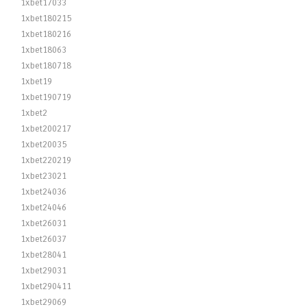
1xbet17033
1xbet180215
1xbet180216
1xbet18063
1xbet180718
1xbet19
1xbet190719
1xbet2
1xbet200217
1xbet20035
1xbet220219
1xbet23021
1xbet24036
1xbet24046
1xbet26031
1xbet26037
1xbet28041
1xbet29031
1xbet290411
1xbet29069