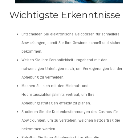
Wichtigste Erkenntnisse
Entscheiden Sie elektronische Geldbörsen für schnellere
Abwicklungen, damit Sie Ihre Gewinne schnell und sicher
bekommen.
Weisen Sie Ihre Persönlichkeit umgehend mit den
notwendigen Unterlagen nach, um Verzögerungen bei der
Abhebung zu vermeiden.
Machen Sie sich mit den Minimal- und
Höchstauszahlungslimits vertraut, um Ihre
Abhebungsstrategien effektiv zu planen.
Studieren Sie die Kostenbestimmungen des Casinos für
Abwicklungen, um zu verstehen, welchen Nettoertrag Sie
bekommen werden.
Behalten Sie Ihren Abhebungsstatus über die