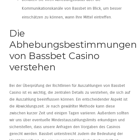
Kommunikationskanäle von Bassbet im Blick, um besser
einschätzen zu können, wann Ihre Mittel eintreffen.
Die
Abhebungsbestimmungen
von Bassbet Casino
verstehen
Bei der Überprüfung der Richtlinien für Auszahlungen von Bassbet
Casino ist es wichtig, die zentralen Details zu verstehen, die sich auf
die Auszahlung beeinflussen können. Ein entscheidender Aspekt ist
die Abwicklungszeit. Je nach gewählter Methode kann diese
zwischen kurzer Zeit und einigen Tagen variieren. Außerdem sollten
wir uns über eventuelle Mindestauszahlungslimits erkundigen und
sicherstellen, dass unsere Anfragen den Vorgaben des Casinos
gerecht werden. Bassbet unterstreicht zudem die Bedeutung der