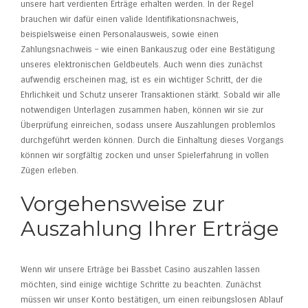
unsere hart verdienten Erträge erhalten werden. In der Regel
brauchen wir dafür einen valide Identifikationsnachweis,
beispielsweise einen Personalausweis, sowie einen
Zahlungsnachweis – wie einen Bankauszug oder eine Bestätigung
unseres elektronischen Geldbeutels. Auch wenn dies zunächst
aufwendig erscheinen mag, ist es ein wichtiger Schritt, der die
Ehrlichkeit und Schutz unserer Transaktionen stärkt. Sobald wir alle
notwendigen Unterlagen zusammen haben, können wir sie zur
Überprüfung einreichen, sodass unsere Auszahlungen problemlos
durchgeführt werden können. Durch die Einhaltung dieses Vorgangs
können wir sorgfältig zocken und unser Spielerfahrung in vollen
Zügen erleben.
Vorgehensweise zur
Auszahlung Ihrer Erträge
Wenn wir unsere Erträge bei Bassbet Casino auszahlen lassen
möchten, sind einige wichtige Schritte zu beachten. Zunächst
müssen wir unser Konto bestätigen, um einen reibungslosen Ablauf