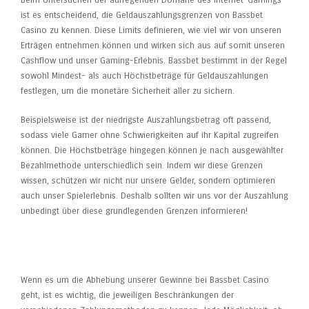
Beim Untersuchen der aufregenden Domäne des Internet-Gamings
ist es entscheidend, die Geldauszahlungsgrenzen von Bassbet
Casino zu kennen. Diese Limits definieren, wie viel wir von unseren
Erträgen entnehmen können und wirken sich aus auf somit unseren
Cashflow und unser Gaming-Erlebnis. Bassbet bestimmt in der Regel
sowohl Mindest- als auch Höchstbeträge für Geldauszahlungen
festlegen, um die monetäre Sicherheit aller zu sichern.
Beispielsweise ist der niedrigste Auszahlungsbetrag oft passend,
sodass viele Gamer ohne Schwierigkeiten auf ihr Kapital zugreifen
können. Die Höchstbeträge hingegen können je nach ausgewählter
Bezahlmethode unterschiedlich sein. Indem wir diese Grenzen
wissen, schützen wir nicht nur unsere Gelder, sondern optimieren
auch unser Spielerlebnis. Deshalb sollten wir uns vor der Auszahlung
unbedingt über diese grundlegenden Grenzen informieren!
Einschränkungen der
Bezahlmethoden
Wenn es um die Abhebung unserer Gewinne bei Bassbet Casino
geht, ist es wichtig, die jeweiligen Beschränkungen der