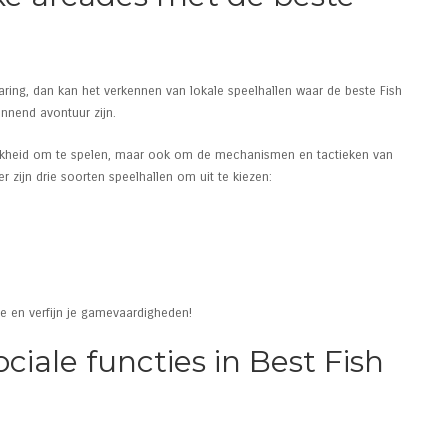
aring, dan kan het verkennen van lokale speelhallen waar de beste Fish
nend avontuur zijn.
lijkheid om te spelen, maar ook om de mechanismen en tactieken van
er zijn drie soorten speelhallen om uit te kiezen:
e en verfijn je gamevaardigheden!
iale functies in Best Fish