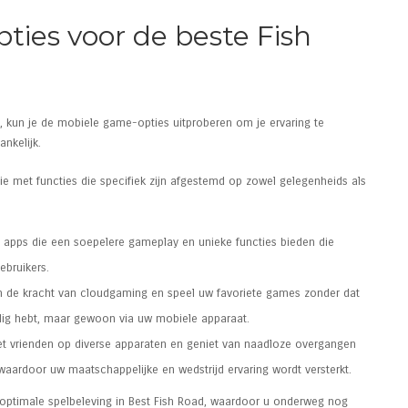
ies voor de beste Fish
t, kun je de mobiele game-opties uitproberen om je ervaring te
ankelijk.
tie met functies die specifiek zijn afgestemd op zowel gelegenheids als
 apps die een soepelere gameplay en unieke functies bieden die
ebruikers.
 de kracht van cloudgaming en speel uw favoriete games zonder dat
ig hebt, maar gewoon via uw mobiele apparaat.
et vrienden op diverse apparaten en geniet van naadloze overgangen
aardoor uw maatschappelijke en wedstrijd ervaring wordt versterkt.
optimale spelbeleving in Best Fish Road, waardoor u onderweg nog