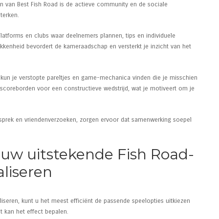
n van Best Fish Road is de actieve community en de sociale
terken.
platforms en clubs waar deelnemers plannen, tips en individuele
kkenheid bevordert de kameraadschap en versterkt je inzicht van het
kun je verstopte pareltjes en game-mechanica vinden die je misschien
scoreborden voor een constructieve wedstrijd, wat je motiveert om je
gesprek en vriendenverzoeken, zorgen ervoor dat samenwerking soepel
uw uitstekende Fish Road-
aliseren
iseren, kunt u het meest efficiënt de passende speelopties uitkiezen
t kan het effect bepalen.