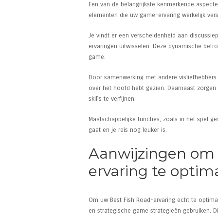
Een van de belangrijkste kenmerkende aspecte
elementen die uw game-ervaring werkelijk vers
Je vindt er een verscheidenheid aan discussie
ervaringen uitwisselen. Deze dynamische betro
game.
Door samenwerking met andere visliefhebbers 
over het hoofd hebt gezien. Daarnaast zorgen 
skills te verfijnen.
Maatschappelijke functies, zoals in het spel 
gaat en je reis nog leuker is.
Aanwijzingen om 
ervaring te optim
Om uw Best Fish Road-ervaring echt te optimal
en strategische game strategieën gebruiken. Di