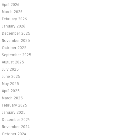
April 2026
March 2026
February 2026
January 2026
December 2025
November 2025
October 2025
September 2025
August 2025
July 2025
June 2025
May 2025
April 2025
March 2025
February 2025
January 2025
December 2024
November 2024
October 2024