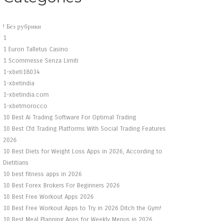
! Без рубрики
1
1 Euron Talletus Casino
1 Scommesse Senza Limiti
1-xbeti18034
1-xbetindia
1-xbetindia.com
1-xbetmorocco
10 Best Ai Trading Software For Optimal Trading
10 Best Cfd Trading Platforms With Social Trading Features
2026
10 Best Diets for Weight Loss Apps in 2026, According to
Dietitians
10 best fitness apps in 2026
10 Best Forex Brokers For Beginners 2026
10 Best Free Workout Apps 2026
10 Best Free Workout Apps to Try in 2026 Ditch the Gym!
10 Best Meal Planning Apps for Weekly Menus in 2026