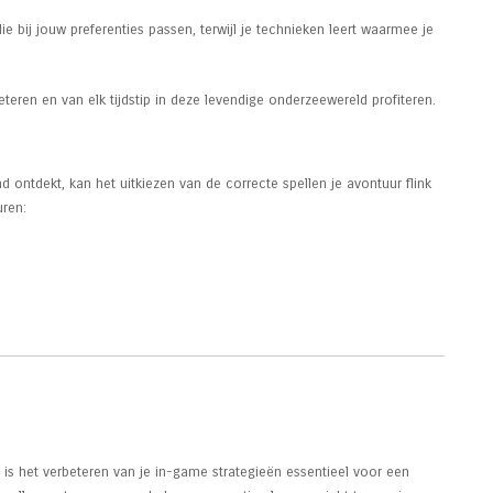
 die bij jouw preferenties passen, terwijl je technieken leert waarmee je
eteren en van elk tijdstip in deze levendige onderzeewereld profiteren.
d ontdekt, kan het uitkiezen van de correcte spellen je avontuur flink
uren:
n het spel
 is het verbeteren van je in-game strategieën essentieel voor een