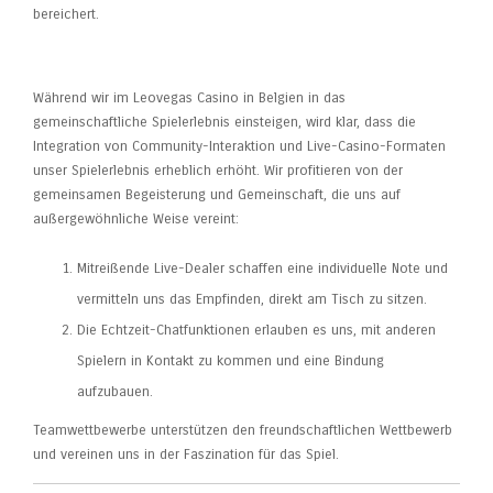
bereichert.
Social-Gaming-Erlebnis
Während wir im Leovegas Casino in Belgien in das
gemeinschaftliche Spielerlebnis einsteigen, wird klar, dass die
Integration von Community-Interaktion und Live-Casino-Formaten
unser Spielerlebnis erheblich erhöht. Wir profitieren von der
gemeinsamen Begeisterung und Gemeinschaft, die uns auf
außergewöhnliche Weise vereint:
Mitreißende Live-Dealer schaffen eine individuelle Note und
vermitteln uns das Empfinden, direkt am Tisch zu sitzen.
Die Echtzeit-Chatfunktionen erlauben es uns, mit anderen
Spielern in Kontakt zu kommen und eine Bindung
aufzubauen.
Teamwettbewerbe unterstützen den freundschaftlichen Wettbewerb
und vereinen uns in der Faszination für das Spiel.