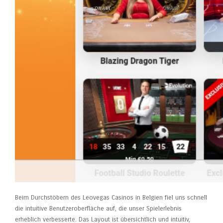
Beim Durchstöbern des Leovegas Casinos in Belgien fiel uns schnell
die intuitive Benutzeroberfläche auf, die unser Spielerlebnis
erheblich verbesserte. Das Layout ist übersichtlich und intuitiv,