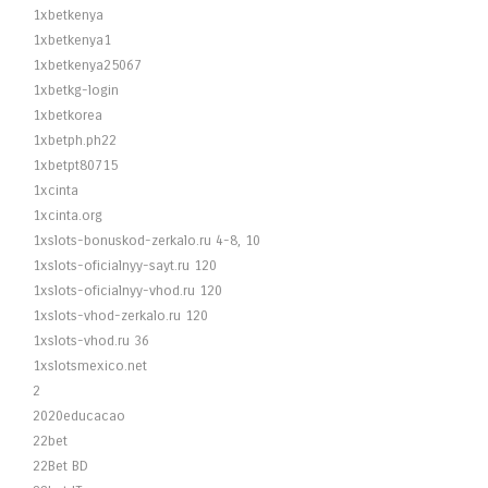
1xbetkenya
1xbetkenya1
1xbetkenya25067
1xbetkg-login
1xbetkorea
1xbetph.ph22
1xbetpt80715
1xcinta
1xcinta.org
1xslots-bonuskod-zerkalo.ru 4-8, 10
1xslots-oficialnyy-sayt.ru 120
1xslots-oficialnyy-vhod.ru 120
1xslots-vhod-zerkalo.ru 120
1xslots-vhod.ru 36
1xslotsmexico.net
2
2020educacao
22bet
22Bet BD