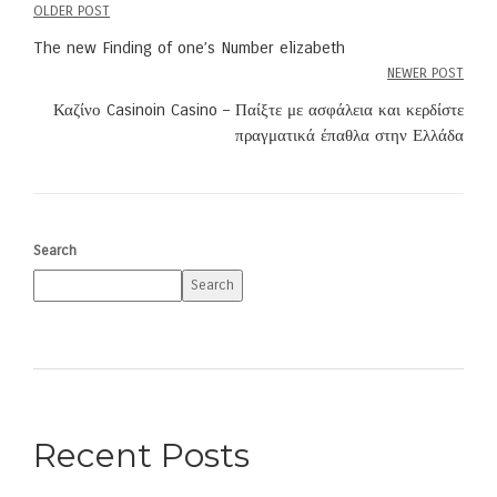
OLDER POST
Post
The new Finding of one’s Number elizabeth
navigation
NEWER POST
Καζίνο Casinoin Casino – Παίξτε με ασφάλεια και κερδίστε
πραγματικά έπαθλα στην Ελλάδα
Search
Search
Recent Posts