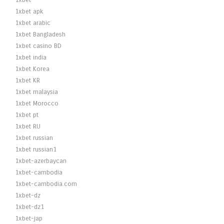
1xbet apk
1xbet arabic
1xbet Bangladesh
1xbet casino BD
1xbet india
1xbet Korea
1xbet KR
1xbet malaysia
1xbet Morocco
1xbet pt
1xbet RU
1xbet russian
1xbet russian1
1xbet-azerbaycan
1xbet-cambodia
1xbet-cambodia.com
1xbet-dz
1xbet-dz1
1xbet-jap