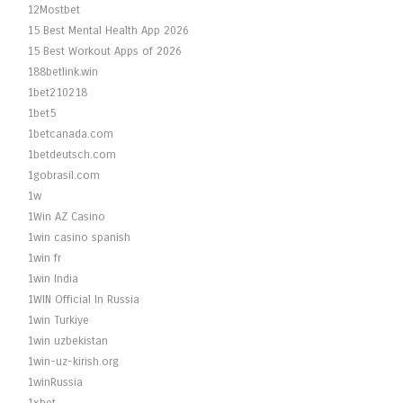
12Mostbet
15 Best Mental Health App 2026
15 Best Workout Apps of 2026
188betlink.win
1bet210218
1bet5
1betcanada.com
1betdeutsch.com
1gobrasil.com
1w
1Win AZ Casino
1win casino spanish
1win fr
1win India
1WIN Official In Russia
1win Turkiye
1win uzbekistan
1win-uz-kirish.org
1winRussia
1xbet