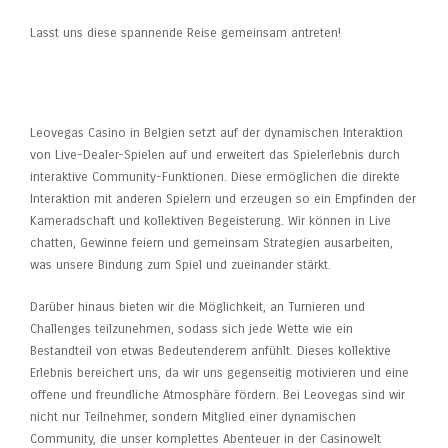
Lasst uns diese spannende Reise gemeinsam antreten!
Interaktive Community-
Funktionen
Leovegas Casino in Belgien setzt auf der dynamischen Interaktion
von Live-Dealer-Spielen auf und erweitert das Spielerlebnis durch
interaktive Community-Funktionen. Diese ermöglichen die direkte
Interaktion mit anderen Spielern und erzeugen so ein Empfinden der
Kameradschaft und kollektiven Begeisterung. Wir können in Live
chatten, Gewinne feiern und gemeinsam Strategien ausarbeiten,
was unsere Bindung zum Spiel und zueinander stärkt.
Darüber hinaus bieten wir die Möglichkeit, an Turnieren und
Challenges teilzunehmen, sodass sich jede Wette wie ein
Bestandteil von etwas Bedeutenderem anfühlt. Dieses kollektive
Erlebnis bereichert uns, da wir uns gegenseitig motivieren und eine
offene und freundliche Atmosphäre fördern. Bei Leovegas sind wir
nicht nur Teilnehmer, sondern Mitglied einer dynamischen
Community, die unser komplettes Abenteuer in der Casinowelt