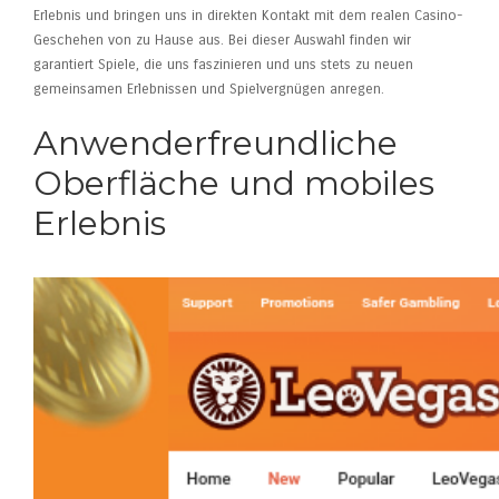
Erlebnis und bringen uns in direkten Kontakt mit dem realen Casino-
Geschehen von zu Hause aus. Bei dieser Auswahl finden wir
garantiert Spiele, die uns faszinieren und uns stets zu neuen
gemeinsamen Erlebnissen und Spielvergnügen anregen.
Anwenderfreundliche
Oberfläche und mobiles
Erlebnis