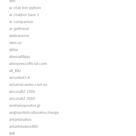
ahh
ai chat bot python
ai chatbot bard 3
ai companion
ai-girlfriend
akktranemo
akss.uz
aktivi
alessiafilippi
aliexpressofficial.com
all_BAz
amonbet1.it
amunracasino.com.es
ancorallZ 1500
ancorallZ 2000
andrianopoulos.gr
anglopolishculturalexchange
antartstudios
antartstudios806
APK