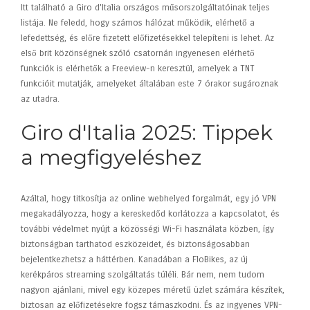
Itt található a Giro d'Italia országos műsorszolgáltatóinak teljes
listája. Ne feledd, hogy számos hálózat működik, elérhető a
lefedettség, és előre fizetett előfizetésekkel telepíteni is lehet. Az
első brit közönségnek szóló csatornán ingyenesen elérhető
funkciók is elérhetők a Freeview-n keresztül, amelyek a TNT
funkcióit mutatják, amelyeket általában este 7 órakor sugároznak
az utadra.
Giro d'Italia 2025: Tippek
a megfigyeléshez
Azáltal, hogy titkosítja az online webhelyed forgalmát, egy jó VPN
megakadályozza, hogy a kereskedőd korlátozza a kapcsolatot, és
további védelmet nyújt a közösségi Wi-Fi használata közben, így
biztonságban tarthatod eszközeidet, és biztonságosabban
bejelentkezhetsz a háttérben. Kanadában a FloBikes, az új
kerékpáros streaming szolgáltatás túléli. Bár nem, nem tudom
nagyon ajánlani, mivel egy közepes méretű üzlet számára készítek,
biztosan az előfizetésekre fogsz támaszkodni. És az ingyenes VPN-