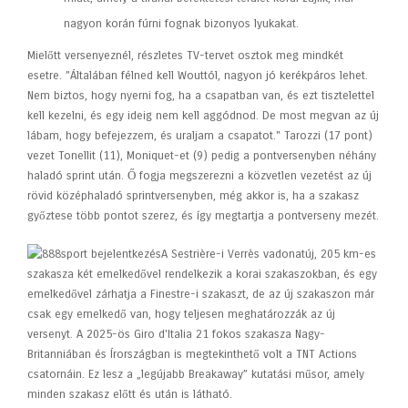
nagyon korán fúrni fognak bizonyos lyukakat.
Mielőtt versenyeznél, részletes TV-tervet osztok meg mindkét
esetre. "Általában félned kell Wouttól, nagyon jó kerékpáros lehet.
Nem biztos, hogy nyerni fog, ha a csapatban van, és ezt tisztelettel
kell kezelni, és egy ideig nem kell aggódnod. De most megvan az új
lábam, hogy befejezzem, és uraljam a csapatot." Tarozzi (17 pont)
vezet Tonellit (11), Moniquet-et (9) pedig a pontversenyben néhány
haladó sprint után. Ő fogja megszerezni a közvetlen vezetést az új
rövid középhaladó sprintversenyben, még akkor is, ha a szakasz
győztese több pontot szerez, és így megtartja a pontverseny mezét.
A Sestrière-i Verrès vadonatúj, 205 km-es
szakasza két emelkedővel rendelkezik a korai szakaszokban, és egy
emelkedővel zárhatja a Finestre-i szakaszt, de az új szakaszon már
csak egy emelkedő van, hogy teljesen meghatározzák az új
versenyt. A 2025-ös Giro d'Italia 21 fokos szakasza Nagy-
Britanniában és Írországban is megtekinthető volt a TNT Actions
csatornáin. Ez lesz a „legújabb Breakaway” kutatási műsor, amely
minden szakasz előtt és után is látható.