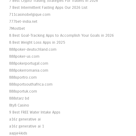
7 Best Crypto Trading Strategies For Traders In 2026
7 Best Intermittent Fasting Apps Our 2026 List
711casinobelgique.com
777bet-india.net
7Mostbet
8 Best Goal-Tracking Apps to Accomplish Your Goals in 2026
8 Best Weight Loss Apps in 2025
888poker-deutschland.com
888poker-us.com
888pokerportugal.com
888pokerromania.com
888sportro.com
888sportsouthafrica.com
888sportuk.com
888starz bd
8ty8 Casino
9 Best FREE Water Intake Apps
a16z generative ai
a16z generative ai 1
aapje4kids