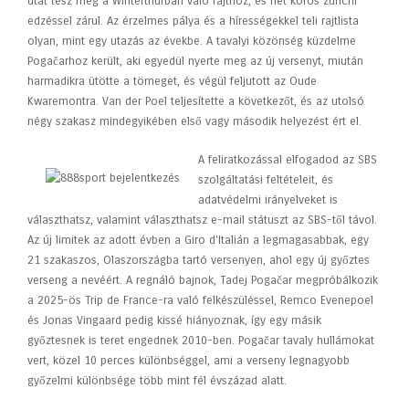
utat tesz meg a Winterthurban való rajthoz, és hét körös zürichi
edzéssel zárul. Az érzelmes pálya és a hírességekkel teli rajtlista
olyan, mint egy utazás az évekbe. A tavalyi közönség küzdelme
Pogačarhoz került, aki egyedül nyerte meg az új versenyt, miután
harmadikra ​​ütötte a tömeget, és végül feljutott az Oude
Kwaremontra. Van der Poel teljesítette a következőt, és az utolsó
négy szakasz mindegyikében első vagy második helyezést ért el.
A feliratkozással elfogadod az SBS
szolgáltatási feltételeit, és
adatvédelmi irányelveket is
választhatsz, valamint választhatsz e-mail státuszt az SBS-től távol.
Az új limitek az adott évben a Giro d'Italián a legmagasabbak, egy
21 szakaszos, Olaszországba tartó versenyen, ahol egy új győztes
verseng a nevéért. A regnáló bajnok, Tadej Pogačar megpróbálkozik
a 2025-ös Trip de France-ra való felkészüléssel, Remco Evenepoel
és Jonas Vingaard pedig kissé hiányoznak, így egy másik
győztesnek is teret engednek 2010-ben. Pogačar tavaly hullámokat
vert, közel 10 perces különbséggel, ami a verseny legnagyobb
győzelmi különbsége több mint fél évszázad alatt.