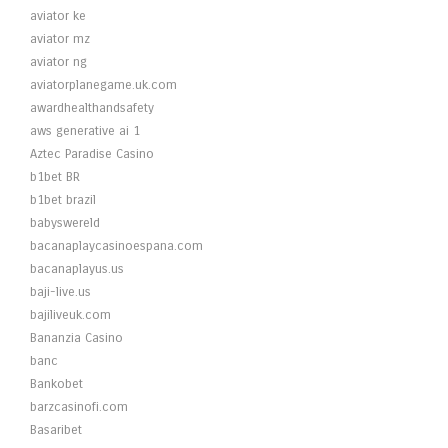
aviator ke
aviator mz
aviator ng
aviatorplanegame.uk.com
awardhealthandsafety
aws generative ai 1
Aztec Paradise Casino
b1bet BR
b1bet brazil
babyswereld
bacanaplaycasinoespana.com
bacanaplayus.us
baji-live.us
bajiliveuk.com
Bananzia Casino
banc
Bankobet
barzcasinofi.com
Basaribet