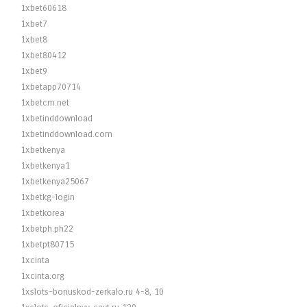
1xbet60618
1xbet7
1xbet8
1xbet80412
1xbet9
1xbetapp70714
1xbetcm.net
1xbetinddownload
1xbetinddownload.com
1xbetkenya
1xbetkenya1
1xbetkenya25067
1xbetkg-login
1xbetkorea
1xbetph.ph22
1xbetpt80715
1xcinta
1xcinta.org
1xslots-bonuskod-zerkalo.ru 4-8, 10