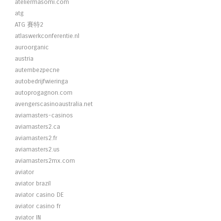
ateliermasomi.com
atg
ATG 賽特2
atlaswerkconferentie.nl
auroorganic
austria
autembezpecne
autobedrijfwieringa
autoprogagnon.com
avengerscasinoaustralia.net
aviamasters-casinos
aviamasters2.ca
aviamasters2.fr
aviamasters2.us
aviamasters2mx.com
aviator
aviator brazil
aviator casino DE
aviator casino fr
aviator IN