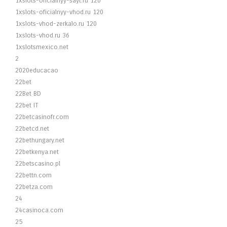
1xslots-oficialnyy-sayt.ru 120
1xslots-oficialnyy-vhod.ru 120
1xslots-vhod-zerkalo.ru 120
1xslots-vhod.ru 36
1xslotsmexico.net
2
2020educacao
22bet
22Bet BD
22bet IT
22betcasinofr.com
22betcd.net
22bethungary.net
22betkenya.net
22betscasino.pl
22bettn.com
22betza.com
24
24casinoca.com
25