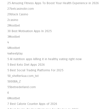
25 Amazing Fitness Apps To Boost Your Health Experience in 2026
27betcasinobr.com
29black Casino
2casino
2Mostbet
30 Best Motivation Apps In 2025
3Mostbet
4
4Mostbet
4wheelplay
5 AI nutrition apps killing it in healthy eating right now
5 Best Keto Diet Apps 2026
5 Best Social Trading Platforms For 2025
50_shelter4ua.com_txt
5000BA_Z
55betnederland.com
6
6Mostbet
7 Best Calorie Counter Apps of 2026