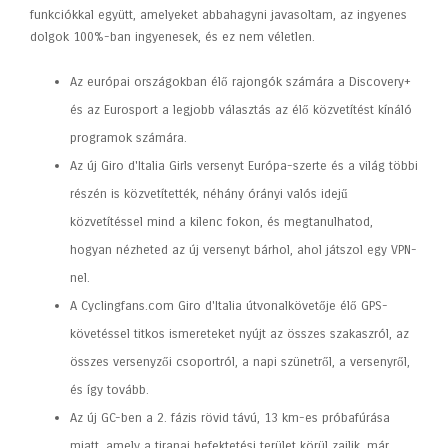
funkciókkal együtt, amelyeket abbahagyni javasoltam, az ingyenes
dolgok 100%-ban ingyenesek, és ez nem véletlen.
Az európai országokban élő rajongók számára a Discovery+
és az Eurosport a legjobb választás az élő közvetítést kínáló
programok számára.
Az új Giro d'Italia Girls versenyt Európa-szerte és a világ többi
részén is közvetítették, néhány órányi valós idejű
közvetítéssel mind a kilenc fokon, és megtanulhatod,
hogyan nézheted az új versenyt bárhol, ahol játszol egy VPN-
nel.
A Cyclingfans.com Giro d'Italia útvonalkövetője élő GPS-
követéssel titkos ismereteket nyújt az összes szakaszról, az
összes versenyzői csoportról, a napi szünetről, a versenyről,
és így tovább.
Az új GC-ben a 2. fázis rövid távú, 13 km-es próbafúrása
miatt, amely a tiranai befektetési terület körül zajlik, már