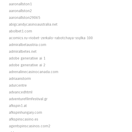
aaronallston1
aaronallston2
aaronallston29065
abigcandycasinoaustralia.net
abolbet1.com
acomics.ru~riobet-zerkalo-rabotchaya-ssylka 100
admiralbetaustria.com
admiralbetes.net
adobe generative ai 1
adobe generative ai 2
adrenalinecasinocanada.com
adriaanstorm
adurcentre
advancedhtml
adventurefilmfestival.gr
afkspin1.at
afkspinhungary.com
afkspinscasino.es
agentspinscasinos.com2