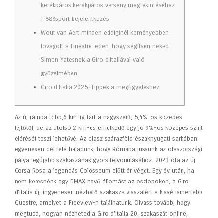
kerékpáros kerékpáros verseny megtekintéséhez
| 888sport bejelentkezés
Wout van Aert minden eddiginél keményebben
lovagolt a Finestre-eden, hogy segítsen neked
Simon Yatesnek a Giro d'Italiával való
győzelmében.
Giro d'Italia 2025: Tippek a megfigyeléshez
Az új rámpa több,6 km-ig tart a nagyszerű, 5,4%-os közepes
lejtőtől, de az utolsó 2 km-es emelkedő egy jó 9%-os közepes szint
elérését teszi lehetővé. Az olasz szárazföld északnyugati sarkában
egyenesen dél felé haladunk, hogy Rómába jussunk az olaszországi
pálya legújabb szakaszának gyors felvonulásához. 2023 óta az új
Corsa Rosa a legendás Colosseum előtt ér véget.
Egy év után, ha
nem keresnénk egy DMAX nevű állomást az oszlopokon, a Giro
d'Italia új, ingyenesen nézhető szakasza visszatért a kissé ismertebb
Questre, amelyet a Freeview-n találhatunk. Olvass tovább, hogy
megtudd, hogyan nézheted a Giro d'Italia 20. szakaszát online,