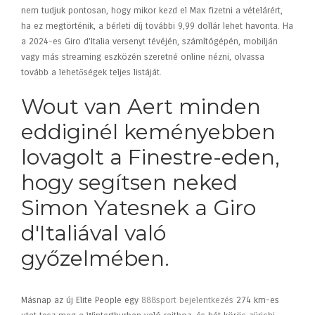
nem tudjuk pontosan, hogy mikor kezd el Max fizetni a vételárért,
ha ez megtörténik, a bérleti díj további 9,99 dollár lehet havonta. Ha
a 2024-es Giro d'Italia versenyt tévéjén, számítógépén, mobilján
vagy más streaming eszközén szeretné online nézni, olvassa
tovább a lehetőségek teljes listáját.
Wout van Aert minden
eddiginél keményebben
lovagolt a Finestre-eden,
hogy segítsen neked
Simon Yatesnek a Giro
d'Italiával való
győzelmében.
Másnap az új Elite People egy
888sport bejelentkezés
274 km-es