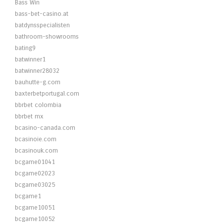
Bass Win
bass-bet-casino.at
batdynsspecialisten
bathroom-showrooms
bating9
batwinner1
batwinner28032
bauhutte-g.com
baxterbetportugal.com
bbrbet colombia
bbrbet mx
bcasino-canada.com
bcasinoie.com
bcasinouk.com
bcgame01041
bcgame02023
bcgame03025
bcgame1
bcgame10051
bcgame10052