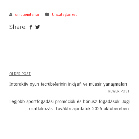
uniqueinterior
Uncategorized
Share:
OLDER POST
Post
İnteraktiv oyun təcrübələrinin inkişafı və müasir yanaşmaları
navigation
NEWER POST
Legjobb sportfogadási promóciók és bónusz fogadások: Jogi
csatlakozás. További ajánlatok 2025 októberében.