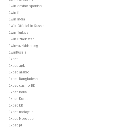
1win casino spanish
1win fr
1win India
1WIN Official In Russia
1win Turkiye
1win uzbekistan
1win-uz-kirish.org
1winRussia
1xbet
1xbet apk
1xbet arabic
1xbet Bangladesh
1xbet casino BD
1xbet india
1xbet Korea
1xbet KR
1xbet malaysia
1xbet Morocco
1xbet pt