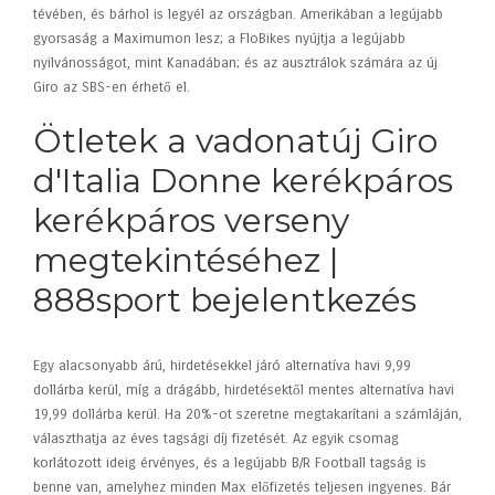
tévében, és bárhol is legyél az országban. Amerikában a legújabb
gyorsaság a Maximumon lesz; a FloBikes nyújtja a legújabb
nyilvánosságot, mint Kanadában; és az ausztrálok számára az új
Giro az SBS-en érhető el.
Ötletek a vadonatúj Giro
d'Italia Donne kerékpáros
kerékpáros verseny
megtekintéséhez |
888sport bejelentkezés
Egy alacsonyabb árú, hirdetésekkel járó alternatíva havi 9,99
dollárba kerül, míg a drágább, hirdetésektől mentes alternatíva havi
19,99 dollárba kerül. Ha 20%-ot szeretne megtakarítani a számláján,
választhatja az éves tagsági díj fizetését. Az egyik csomag
korlátozott ideig érvényes, és a legújabb B/R Football tagság is
benne van, amelyhez minden Max előfizetés teljesen ingyenes. Bár