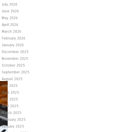
July 2026
June 2026
May 2026
April 2026
March 2026
February 2026
January 2026
December 2025
November 2025
October 2025
September 2025
August 2025
July 2025
June 2025
May 2025
April 2025
March 2025
February 2025
January 2025