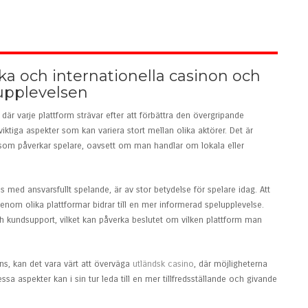
ka och internationella casinon och
upplevelsen
 där varje plattform strävar efter att förbättra den övergripande
iktiga aspekter som kan variera stort mellan olika aktörer. Det är
r som påverkar spelare, oavsett om man handlar om lokala eller
 med ansvarsfullt spelande, är av stor betydelse för spelare idag. Att
enom olika plattformar bidrar till en mer informerad spelupplevelse.
och kundsupport, vilket kan påverka beslutet om vilken plattform man
ns, kan det vara värt att överväga
utländsk casino
, där möjligheterna
essa aspekter kan i sin tur leda till en mer tillfredsställande och givande