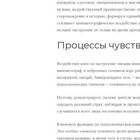
наглядном, слуховом, эмоциональном и мысли
музыки, воздействующей преимущественно на
сопровождение и историю, формируя единый 
усиливает кинематографическое воздействие
на наше настроение не только во время просм
Процессы чувст
Воздействие кино на настроение эмоции ини
кинематограф, в нейронных головном коре раб
восприятии эмоций. Амигдалоидное тело — к
психологических сигналов — откликается на э
Поэтому демонстрирует, почему зрители мо
ощущать реальный страх, наблюдая за проис
случившееся всего лишь постановка исполнит
Ключевую функцию по психологическом влиян
Эти особые элементы головного мозга включа
ощущаем реакцию, и кроме того в случае, ко