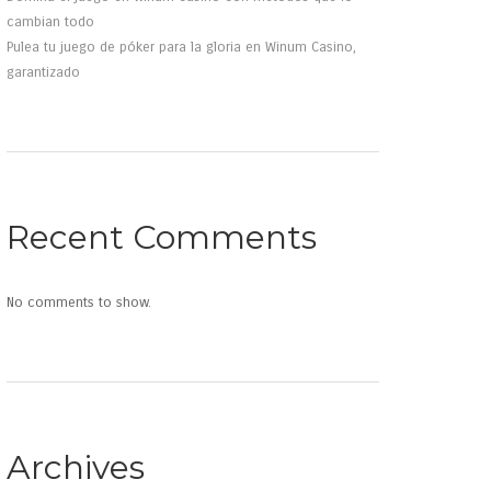
cambian todo
Pulea tu juego de póker para la gloria en Winum Casino,
garantizado
Recent Comments
No comments to show.
Archives