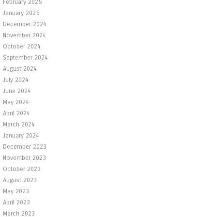
February 2025
January 2025
December 2024
November 2024
October 2024
September 2024
August 2024
July 2024
June 2024
May 2024
April 2024
March 2024
January 2024
December 2023
November 2023
October 2023
August 2023
May 2023
April 2023
March 2023