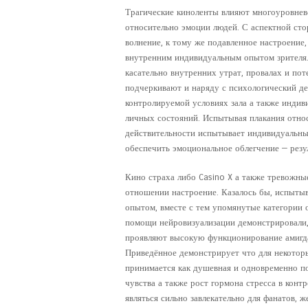
Трагические киноленты влияют многоуровнево
относительно эмоции людей. С аспектной ст
волнение, к тому же подавленное настроение,
внутренним индивидуальным опытом зрителя.
касательно внутренних утрат, провалах и пот
подчеркивают и наряду с психологический де
контролируемой условиях зала а также индив
личных состояний. Испытывая плакания относ
действительности испытывает индивидуальные
обеспечить эмоциональное облегчение — резул
Кино страха либо Casino X а также тревожны
отношении настроение. Казалось бы, испытыв
опытом, вместе с тем упомянутые категории 
помощи нейровизуализации демонстрировали,
проявляют высокую функционирование амигдал
Приведённое демонстрирует что для некоторы
принимается как душевная и одновременно п
чувства а также рост гормона стресса в кон
являться сильно завлекательно для фанатов,