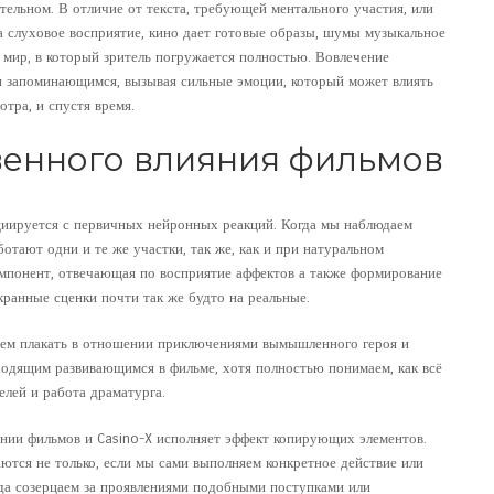
тельном. В отличие от текста, требующей ментального участия, или
 слуховое восприятие, кино дает готовые образы, шумы музыкальное
мир, в который зритель погружается полностью. Вовлечение
 и запоминающимся, вызывая сильные эмоции, который может влиять
отра, и спустя время.
венного влияния фильмов
циируется с первичных нейронных реакций. Когда мы наблюдаем
отают одни и те же участки, так же, как и при натуральном
омпонент, отвечающая по восприятие аффектов а также формирование
кранные сценки почти так же будто на реальные.
жем плакать в отношении приключениями вымышленного героя и
ходящим развивающимся в фильме, хотя полностью понимаем, как всё
елей и работа драматурга.
ии фильмов и Casino-X исполняет эффект копирующих элементов.
ются не только, если мы сами выполняем конкретное действие или
гда созерцаем за проявлениями подобными поступками или