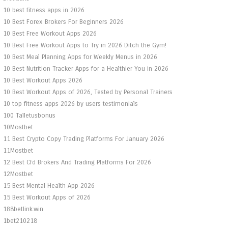
10 best fitness apps in 2026
10 Best Forex Brokers For Beginners 2026
10 Best Free Workout Apps 2026
10 Best Free Workout Apps to Try in 2026 Ditch the Gym!
10 Best Meal Planning Apps for Weekly Menus in 2026
10 Best Nutrition Tracker Apps for a Healthier You in 2026
10 Best Workout Apps 2026
10 Best Workout Apps of 2026, Tested by Personal Trainers
10 top fitness apps 2026 by users testimonials
100 Talletusbonus
10Mostbet
11 Best Crypto Copy Trading Platforms For January 2026
11Mostbet
12 Best Cfd Brokers And Trading Platforms For 2026
12Mostbet
15 Best Mental Health App 2026
15 Best Workout Apps of 2026
188betlink.win
1bet210218