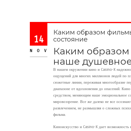
Каким образом фильм
14
состояние
Каким образом
NOV
наше душевное
В нашем окружении кино и Casino-X надежно
ощущений для многих миллионов людей по пл
сюжетные линии, переживая многообразие пер
диапазоне от вдохновения до опасений. Кино
средством, меняющим наше эмоциональное со
мировоззрение. Все же далеко не все осознаю
развлечением, не размышляя о сложных психи
фильма.
Киноискусство и Casino-X дает возможность 