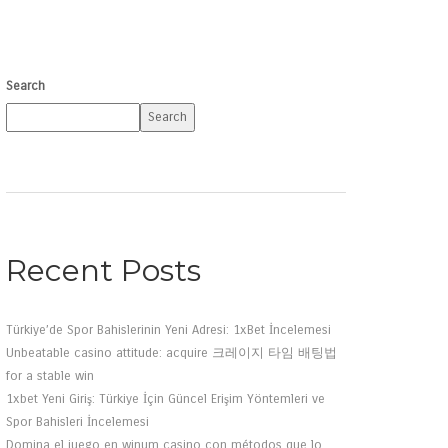
Search
Search
Recent Posts
Türkiye’de Spor Bahislerinin Yeni Adresi: 1xBet İncelemesi
Unbeatable casino attitude: acquire 크레이지 타임 배팅법
for a stable win
1xbet Yeni Giriş: Türkiye İçin Güncel Erişim Yöntemleri ve
Spor Bahisleri İncelemesi
Domina el juego en winum casino con métodos que lo