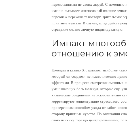
переживаниями не своих людей. С помощью им
именно вызывает интенсивный влияние эмпатии
персонаж переживает восторг, зрительские 
приятные чувства. В случае, когда действующ
страдание словно личную индивидуальную.
Импакт многооб
отношению к эм
Комедии и казино Х отражают наиболее явля
который он создают, не исключительно прино
эффектами. В процессе смотрения смешных к
уменьшающих боль молекул, которые ещё узн
химические соединения не исключительно ст
корректируют концентрацию стрессового сос
проверенным способом ухода от забот, спос
сторону приятные чувства. По окончании см
свою психику гораздо центрированными, пол