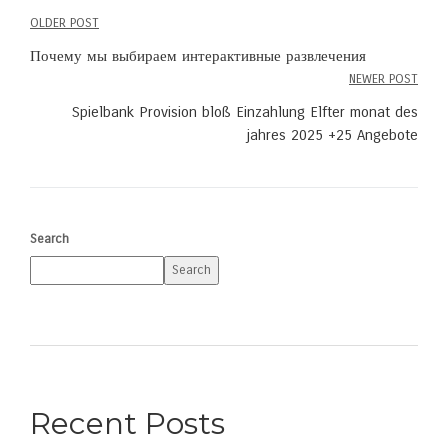
OLDER POST
Post
Почему мы выбираем интерактивные развлечения
navigation
NEWER POST
Spielbank Provision bloß Einzahlung Elfter monat des
jahres 2025 +25 Angebote
Search
Search
Recent Posts