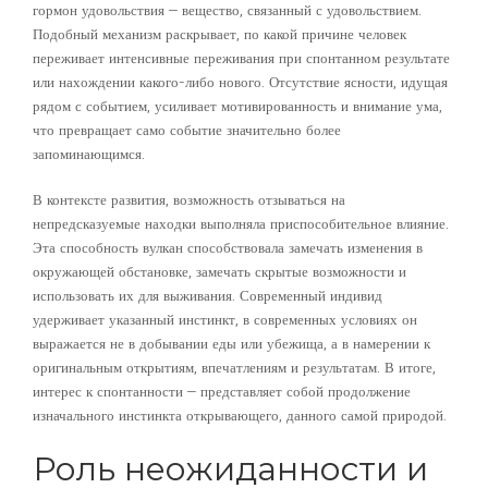
гормон удовольствия — вещество, связанный с удовольствием.
Подобный механизм раскрывает, по какой причине человек
переживает интенсивные переживания при спонтанном результате
или нахождении какого-либо нового. Отсутствие ясности, идущая
рядом с событием, усиливает мотивированность и внимание ума,
что превращает само событие значительно более
запоминающимся.
В контексте развития, возможность отзываться на
непредсказуемые находки выполняла приспособительное влияние.
Эта способность вулкан способствовала замечать изменения в
окружающей обстановке, замечать скрытые возможности и
использовать их для выживания. Современный индивид
удерживает указанный инстинкт, в современных условиях он
выражается не в добывании еды или убежища, а в намерении к
оригинальным открытиям, впечатлениям и результатам. В итоге,
интерес к спонтанности — представляет собой продолжение
изначального инстинкта открывающего, данного самой природой.
Роль неожиданности и