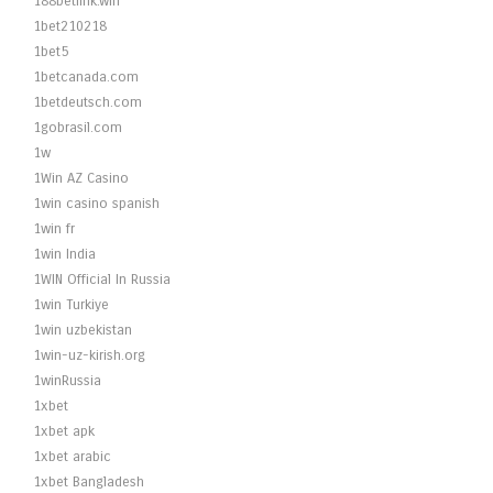
188betlink.win
1bet210218
1bet5
1betcanada.com
1betdeutsch.com
1gobrasil.com
1w
1Win AZ Casino
1win casino spanish
1win fr
1win India
1WIN Official In Russia
1win Turkiye
1win uzbekistan
1win-uz-kirish.org
1winRussia
1xbet
1xbet apk
1xbet arabic
1xbet Bangladesh