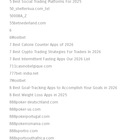
5 Best Social Trading Platforms For 2025
50_shelter4ua.com_txt
5000BA_Z
55betnederland.com
6
6Mostbet
7 Best Calorie Counter Apps of 2026
7 Best Crypto Trading Strategies For Traders In 2026
7 Best Intermittent Fasting Apps Our 2026 List
711casinobelgique.com
777bet-india.net
7Mostbet
8 Best Goal-Tracking Apps to Accomplish Your Goals in 2026
8 Best Weight Loss Apps in 2025
888poker-deutschland.com
888poker-us.com
888pokerportugal.com
888pokerromania.com
888sportro.com
888sportsouthafrica.com