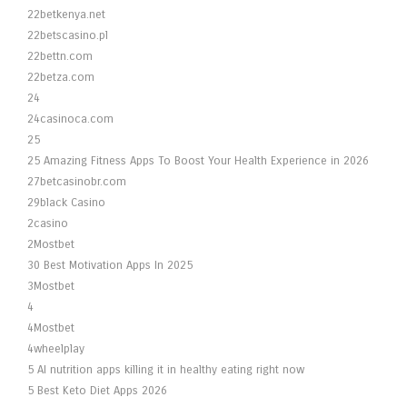
22betkenya.net
22betscasino.pl
22bettn.com
22betza.com
24
24casinoca.com
25
25 Amazing Fitness Apps To Boost Your Health Experience in 2026
27betcasinobr.com
29black Casino
2casino
2Mostbet
30 Best Motivation Apps In 2025
3Mostbet
4
4Mostbet
4wheelplay
5 AI nutrition apps killing it in healthy eating right now
5 Best Keto Diet Apps 2026