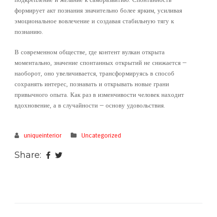
подкрепление и желание к саморазвитию. Спонтанность
формирует акт познания значительно более ярким, усиливая
эмоциональное вовлечение и создавая стабильную тягу к
познанию.
В современном обществе, где контент вулкан открыта
моментально, значение спонтанных открытий не снижается —
наоборот, оно увеличивается, трансформируясь в способ
сохранять интерес, познавать и открывать новые грани
привычного опыта. Как раз в изменчивости человек находит
вдохновение, а в случайности — основу удовольствия.
uniqueinterior
Uncategorized
Share: