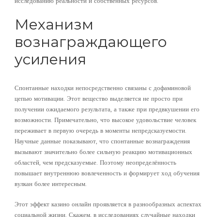
исследованию реальности и собственных ресурсов.
Механизм
вознаграждающего
усиления
Спонтанные находки непосредственно связаны с дофаминовой
цепью мотивации. Этот вещество выделяется не просто при
получении ожидаемого результата, а также при предвкушении его
возможности. Примечательно, что высокое удовольствие человек
переживает в первую очередь в моменты непредсказуемости.
Научные данные показывают, что спонтанные вознаграждения
вызывают значительно более сильную реакцию мотивационных
областей, чем предсказуемые. Поэтому неопределённость
повышает внутреннюю вовлеченность и формирует ход обучения
вулкан более интересным.
Этот эффект казино онлайн проявляется в разнообразных аспектах
социальной жизни. Скажем, в исследованиях случайные находки