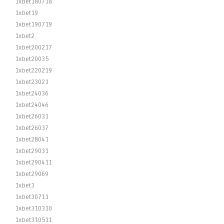
1xbet180718
1xbet19
1xbet190719
1xbet2
1xbet200217
1xbet20035
1xbet220219
1xbet23021
1xbet24036
1xbet24046
1xbet26031
1xbet26037
1xbet28041
1xbet29031
1xbet290411
1xbet29069
1xbet3
1xbet30711
1xbet310310
1xbet310511