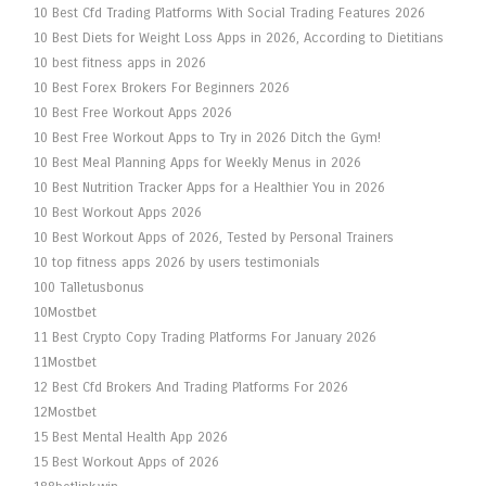
10 Best Cfd Trading Platforms With Social Trading Features 2026
10 Best Diets for Weight Loss Apps in 2026, According to Dietitians
10 best fitness apps in 2026
10 Best Forex Brokers For Beginners 2026
10 Best Free Workout Apps 2026
10 Best Free Workout Apps to Try in 2026 Ditch the Gym!
10 Best Meal Planning Apps for Weekly Menus in 2026
10 Best Nutrition Tracker Apps for a Healthier You in 2026
10 Best Workout Apps 2026
10 Best Workout Apps of 2026, Tested by Personal Trainers
10 top fitness apps 2026 by users testimonials
100 Talletusbonus
10Mostbet
11 Best Crypto Copy Trading Platforms For January 2026
11Mostbet
12 Best Cfd Brokers And Trading Platforms For 2026
12Mostbet
15 Best Mental Health App 2026
15 Best Workout Apps of 2026