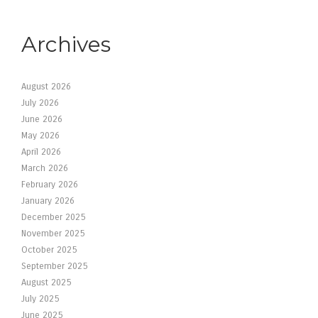
Archives
August 2026
July 2026
June 2026
May 2026
April 2026
March 2026
February 2026
January 2026
December 2025
November 2025
October 2025
September 2025
August 2025
July 2025
June 2025