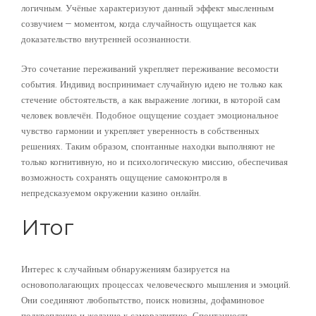
логичным. Учёные характеризуют данный эффект мысленным
созвучием — моментом, когда случайность ощущается как
доказательство внутренней осознанности.
Это сочетание переживаний укрепляет переживание весомости
события. Индивид воспринимает случайную идею не только как
стечение обстоятельств, а как выражение логики, в которой сам
человек вовлечён. Подобное ощущение создает эмоциональное
чувство гармонии и укрепляет уверенность в собственных
решениях. Таким образом, спонтанные находки выполняют не
только когнитивную, но и психологическую миссию, обеспечивая
возможность сохранять ощущение самоконтроля в
непредсказуемом окружении казино онлайн.
Итог
Интерес к случайным обнаружениям базируется на
основополагающих процессах человеческого мышления и эмоций.
Они соединяют любопытство, поиск новизны, дофаминовое