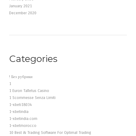
January 2021
December 2020
Categories
! Без рубрики
1
1 Euron Talletus Casino
1 Scommesse Senza Limiti
1-xbeti18034
1-xbetindia
1-xbetindia.com
1-xbetmorocco
10 Best Ai Trading Software For Optimal Trading