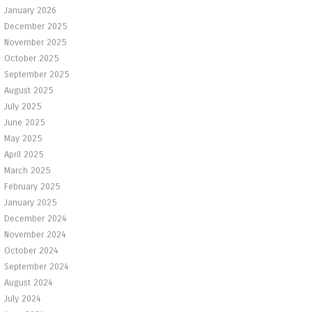
January 2026
December 2025
November 2025
October 2025
September 2025
August 2025
July 2025
June 2025
May 2025
April 2025
March 2025
February 2025
January 2025
December 2024
November 2024
October 2024
September 2024
August 2024
July 2024