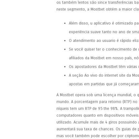
os também lentos são since transferências ban
neste segmento, a Mostbet obtém a maior clas
Além disso, u aplicativo é otimizado p
experiência suave tanto no ano de sma
O atendimento ao usuario é rápido eliz
Se você quiser ter o conhecimento de 
afiliados da Mostbet em nosso país, nó
Os apostadores da Mostbet têm várias 
A seção Ao vivo do internet site da Mos
apostas em partidas que já começaram
A Mostbet opera sob uma licença mundial, o qu
mundo. A porcentagem para retorno (RTP) no M
níqueis tem um RTP de 95 the 98%. A trampol
computadores quanto em dispositivos móveis
utilizado. Acumule mais de 4 giros possuind
aumentará sua taxa de chances. Os guias de 
mas você também pode escolher por criptomoe