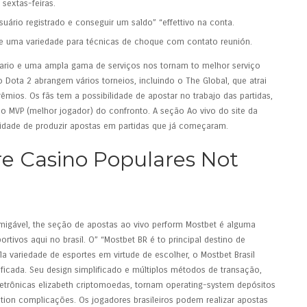
sextas-feiras.
suário registrado e conseguir um saldo” “effettivo na conta.
ve uma variedade para técnicas de choque com contato reunión.
rio e uma ampla gama de serviços nos tornam to melhor serviço
o Dota 2 abrangem vários torneios, incluindo o The Global, que atrai
mios. Os fãs tem a possibilidade de apostar no trabajo das partidas,
no MVP (melhor jogador) do confronto. A seção Ao vivo do site da
lidade de produzir apostas em partidas que já começaram.
re Casino Populares Not
 amigável, the seção de apostas ao vivo perform Mostbet é alguma
tivos aqui no brasil. O” “Mostbet BR é to principal destino de
a variedade de esportes em virtude de escolher, o Mostbet Brasil
ficada. Seu design simplificado e múltiplos métodos de transação,
 eletrônicas elizabeth criptomoedas, tornam operating-system depósitos
ion complicações. Os jogadores brasileiros podem realizar apostas