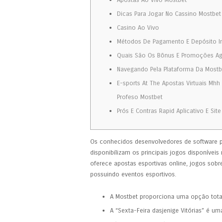
Apostas Ao Vivo Mostbet
Dicas Para Jogar No Cassino Mostbet
Casino Ao Vivo
Métodos De Pagamento E Depósito In
Quais São Os Bônus E Promoções Ag
Navegando Pela Plataforma Da Mostb
E-sports At The Apostas Virtuais Mhh
Profeso Mostbet
Prós E Contras Rapid Aplicativo E Site
Os conhecidos desenvolvedores de software pr
disponibilizam os principais jogos disponíveis
oferece apostas esportivas online, jogos sob
possuindo eventos esportivos.
A Mostbet proporciona uma opção total
A “Sexta-Feira dasjenige Vitórias” é 