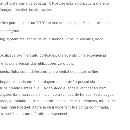
 of plataforma de apostas. A Mostbet está autorizada a oferecer
 Curaçao
mostbet-brasil-top.com
.
ões para apostar na TOTO no site de apostas, a Mostbet oferece
a categoria.
ing-system resultados de vello menos 9 dos 15 eventos, você
 localizada pro mercado português, oferecendo uma experiência
às preferências dos utilizadores zero país.
meira linha sobre defesa no globo digital dos jogos online.
s jogadores assistem à decolagem de um avião possuindo chances
tar os prêmios antes que u avião decole. Após a verificação bem-
unções da organizacion, incluindo a retirada de fundos. Nesta seção,
ade, possuindo detalhes importantes sobre seus recursos, modos de
 mais mhh Mostbet. Agora la cual você tem tua conta confirmada,
ósito escolhendo um método de pagamento.
sa Conocer Sobre A Mostbet