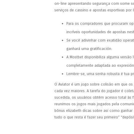
on-line apresentando segurança com some sort
serviços de cassino e apostas esportivas por
Para os compradores que procuram opç
incríveis oportunidades de apostas nest
Se você adivinhar com exatidão operat
ganhará uma gratificación.
A Mostbet disponibiliza alguma versão
completamente adaptada ao expresión e 
Lembre-se, uma senha robusta é tua pri
O Aviator é um jogo sobre colisão em que o
cada vez maiores. A tarefa do jogador é cole
sucedida, os usuários obtêm acesso total às f
reunimos os jogos mais jogados pela comunid
bônus elizabeth dicas sobre asi como ganhar
tudo o que resta é fazer seu primeiro” “dep
Tudo O Que Você Preci