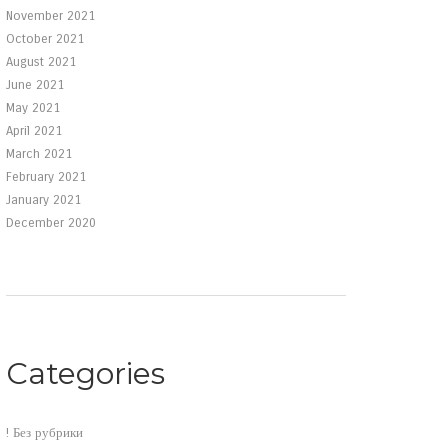
November 2021
October 2021
August 2021
June 2021
May 2021
April 2021
March 2021
February 2021
January 2021
December 2020
Categories
! Без рубрики