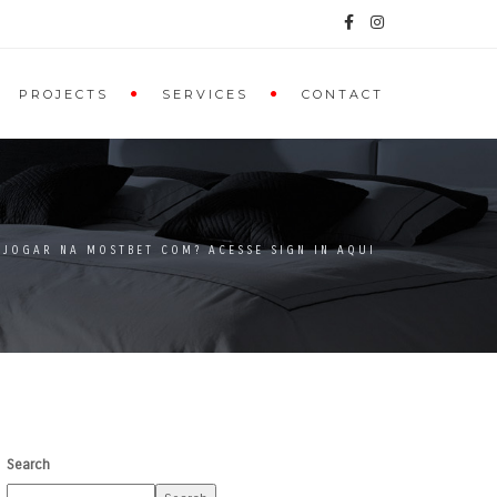
PROJECTS
SERVICES
CONTACT
 JOGAR NA MOSTBET COM? ACESSE SIGN IN AQUI
Search