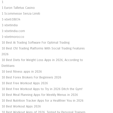
1
1 Euron Talletus Casino
1 Scommesse Senza Limiti
1-xbeti18034
1-xbetindia
1-xbetindia.com
1-xbetmorocco
10 Best Ai Trading Software For Optimal Trading
10 Best Cfd Trading Platforms With Social Trading Features
2026
10 Best Diets for Weight Loss Apps in 2026, According to
Dietitians
10 best fitness apps in 2026
10 Best Forex Brokers For Beginners 2026
10 Best Free Workout Apps 2026
10 Best Free Workout Apps to Try in 2026 Ditch the Gym!
10 Best Meal Planning Apps for Weekly Menus in 2026
10 Best Nutrition Tracker Apps for a Healthier You in 2026
10 Best Workout Apps 2026
10 Best Workout Apps of 2026, Tested by Personal Trainers