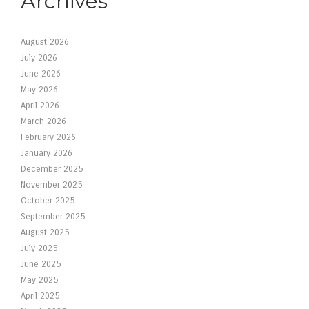
Archives
August 2026
July 2026
June 2026
May 2026
April 2026
March 2026
February 2026
January 2026
December 2025
November 2025
October 2025
September 2025
August 2025
July 2025
June 2025
May 2025
April 2025