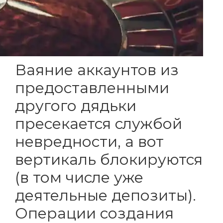
Ваяние аккаунтов из
предоставленными
другого дядьки
пресекается службой
невредности, а вот
вертикаль блокируются
(в том числе уже
деятельные депозиты).
Операции создания