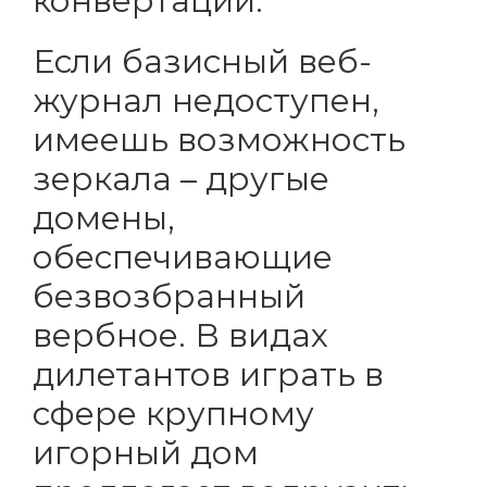
конвертации.
Если базисный веб-
журнал недоступен,
имеешь возможность
зеркала – другые
домены,
обеспечивающие
безвозбранный
вербное. В видах
дилетантов играть в
сфере крупному
игорный дом