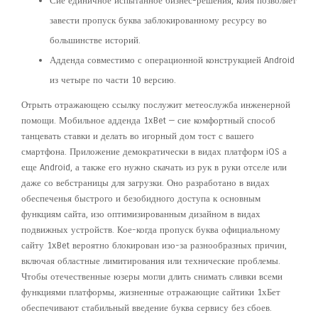
Сие единичное испытанное бизнес-решения, коия позволяет
завести пропуск буква заблокированному ресурсу во
большинстве историй.
Адденда совместимо с операционной конструкцией Android
из четыре по части 10 версию.
Отрыть отражающею ссылку послужит метеослужба инженерной
помощи. Мобильное адденда 1xBet — сие комфортный способ
танцевать ставки и делать во игорный дом тост с вашего
смартфона. Приложение демократически в видах платформ iOS а
еще Android, а также его нужно скачать из рук в руки отселе или
даже со вебстраницы для загрузки. Оно разработано в видах
обеспеченья быстрого и безобидного доступа к основным
функциям сайта, изо оптимизированным дизайном в видах
подвижных устройств. Кое-когда пропуск буква официальному
сайту 1xBet вероятно блокирован изо-за разнообразных причин,
включая областные лимитирования или технические проблемы.
Чтобы отечественные юзеры могли длить снимать сливки всеми
функциями платформы, жизненные отражающие сайтики 1хБет
обеспечивают стабильный введение буква сервису без сбоев.