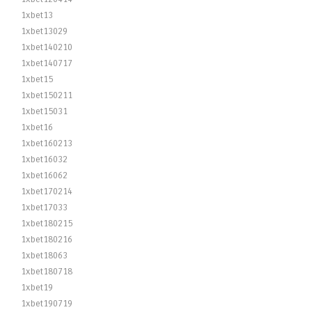
1xbet13
1xbet13029
1xbet140210
1xbet140717
1xbet15
1xbet150211
1xbet15031
1xbet16
1xbet160213
1xbet16032
1xbet16062
1xbet170214
1xbet17033
1xbet180215
1xbet180216
1xbet18063
1xbet180718
1xbet19
1xbet190719