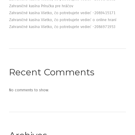
Zahraničné kasína Príručka pre hráčov
Zahraničné kasína Všetko, čo potrebujete vedieť -2089415171
Zahraničné kasína Všetko, čo potrebujete vedieť o online hraní
Zahraničné kasína Všetko, čo potrebujete vedieť -2086971953
Recent Comments
No comments to show.