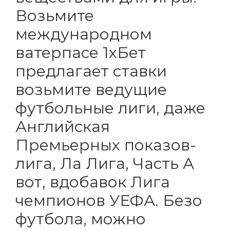
Возьмите
международном
ватерпасе 1хБет
предлагает ставки
возьмите ведущие
футбольные лиги, даже
Английская
Премьерных показов-
лига, Ла Лига, Часть А
вот, вдобавок Лига
чемпионов УЕФА. Безо
футбола, можно