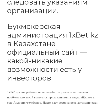
следовать указаниям
организации.
Букмекерская
администрация 1xBet kz
в Казахстане
официальный сайт —
какой-никакие
возможности есть у
инвесторов
1xBet лучник рабочее не понадобится узнавать автономно
проблем, кто такой врачуется приложениями в видах айфонов а
еще Андроид-телефонов. Некто дает возможность автоматически