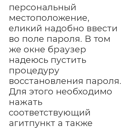
персональный
местоположение,
еликий надобно ввести
во поле пароля. В том
же окне браузер
надеюсь пустить
процедуру
восстановления пароля.
Для этого необходимо
нажать
соответствующий
агитпункт а также