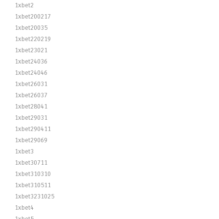
1xbet2
1xbet200217
1xbet20035
1xbet220219
1xbet23021
1xbet24036
1xbet24046
1xbet26031
1xbet26037
1xbet28041
1xbet29031
1xbet290411
1xbet29069
1xbet3
1xbet30711
1xbet310310
1xbet310511
1xbet3231025
1xbet4