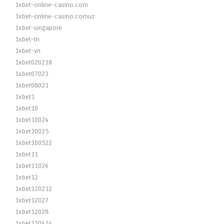
1xbet-online-casino.com
1xbet-online-casino.comuz
1xbet-singapore
1xbet-tn
1xbet-vn
1xbet020218
1xbet07023
1xbet08021
1xbet1
1xbet10
1xbet10024
1xbet10025
1xbet100522
1xbet11
1xbet11026
1xbet12
1xbet120212
1xbet12027
1xbet12028
1xbet120414