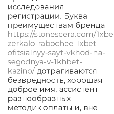
исследования
регистрации. Буква
преимуществам бренда
https://stonescera.com/1xbe
zerkalo-rabochee-1xbet-
ofitsialnyy-sayt-vkhod-na-
segodnya-v-1khbet-
kazino/
дотрагиваются
безвредность, хорошая
доброе имя, ассистент
разнообразных
методик оплаты и, вне