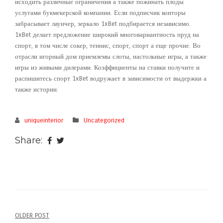
исходить различные ограничения а также пожинать плоды
услугами букмекерской компании. Если подписчик конторы
забрасывает лаунчер, зеркало 1xBet подбирается независимо.
1xBet делает предложение широкий многовариантность пруд на
спорт, в том числе сокер, теннис, спорт, спорт а еще прочие. Во
отрасли игорный дом приемлемы слоты, настольные игры, а также
игры из живыми дилерами. Коэффициенты на ставки получите и
распишитесь спорт 1xBet водружает в зависимости от выдержки а
также истории.
uniqueinterior
Uncategorized
Share:
OLDER POST