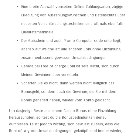
Eine breite Auswahl vonseiten Online Zahlungsarten, zügige
Erledigung von Auszahlungswünschen und Datenschutz über
neuesten Verschlüsselungstechniken sind oftmals ebenfalls
Qualitätsmerkmale.
Der Gutschein und auch Promo Computer code unterliegt,
ebenso auf welche art alle anderen Boni ohne Einzahlung,
zusammenfassend gewissen Umsatzbedingungen.
Gerade bei Free of charge Boni ist sera leicht, sich durch
kleinen Gewinnen über verzetteln.
Schaffen Sie es nicht, dann werden nicht lediglich das
Bonusgeld, sondern auch die Gewinne, die Sie mit dem
Bonus generiert haben, wieder vom Konto gelöscht.
Um dasjenige Beste aus einem Casino Bonus ohne Einzahlung
herauszuholen, solltest du die Bonusbedingungen genau
durchlesen. Es ist jedoch wichtig, sich bewusst zu sein, dass die
Boni oft a good Umsatzbedingungen geknüpft sind immer wieder,