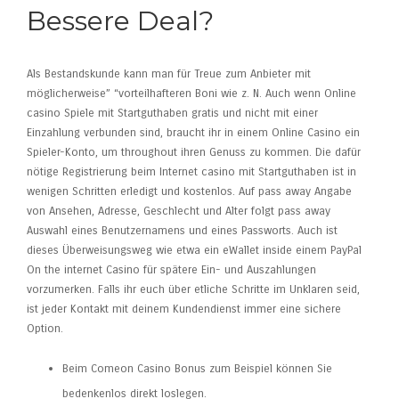
Bessere Deal?
Als Bestandskunde kann man für Treue zum Anbieter mit
möglicherweise” “vorteilhafteren Boni wie z. N. Auch wenn Online
casino Spiele mit Startguthaben gratis und nicht mit einer
Einzahlung verbunden sind, braucht ihr in einem Online Casino ein
Spieler-Konto, um throughout ihren Genuss zu kommen. Die dafür
nötige Registrierung beim Internet casino mit Startguthaben ist in
wenigen Schritten erledigt und kostenlos. Auf pass away Angabe
von Ansehen, Adresse, Geschlecht und Alter folgt pass away
Auswahl eines Benutzernamens und eines Passworts. Auch ist
dieses Überweisungsweg wie etwa ein eWallet inside einem PayPal
On the internet Casino für spätere Ein- und Auszahlungen
vorzumerken. Falls ihr euch über etliche Schritte im Unklaren seid,
ist jeder Kontakt mit deinem Kundendienst immer eine sichere
Option.
Beim Comeon Casino Bonus zum Beispiel können Sie
bedenkenlos direkt loslegen.