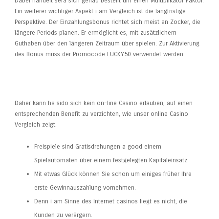
Dabei handelt sera sich genau bestellt um einen Multiplikator Faktor.
Ein weiterer wichtiger Aspekt i am Vergleich ist die langfristige
Perspektive. Der Einzahlungsbonus richtet sich meist an Zocker, die
längere Periods planen. Er ermöglicht es, mit zusätzlichem
Guthaben über den längeren Zeitraum über spielen. Zur Aktivierung
des Bonus muss der Promocode LUCKY50 verwendet werden.
Kann Ich über Einem Bonus
Echtes Geld Gewinnen?
Daher kann ha sido sich kein on-line Casino erlauben, auf einen
entsprechenden Benefit zu verzichten, wie unser online Casino
Vergleich zeigt.
Freispiele sind Gratisdrehungen a good einem
Spielautomaten über einem festgelegten Kapitaleinsatz.
Mit etwas Glück können Sie schon um einiges früher Ihre
erste Gewinnauszahlung vornehmen.
Denn i am Sinne des Internet casinos liegt es nicht, die
Kunden zu verärgern.