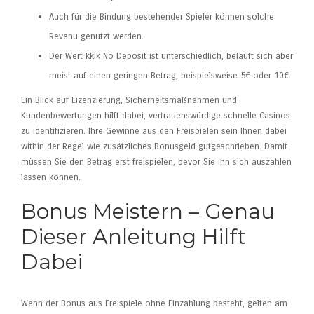
Auch für die Bindung bestehender Spieler können solche
Revenu genutzt werden.
Der Wert kklk No Deposit ist unterschiedlich, beläuft sich aber
meist auf einen geringen Betrag, beispielsweise 5€ oder 10€.
Ein Blick auf Lizenzierung, Sicherheitsmaßnahmen und
Kundenbewertungen hilft dabei, vertrauenswürdige schnelle Casinos
zu identifizieren. Ihre Gewinne aus den Freispielen sein Ihnen dabei
within der Regel wie zusätzliches Bonusgeld gutgeschrieben. Damit
müssen Sie den Betrag erst freispielen, bevor Sie ihn sich auszahlen
lassen können.
Bonus Meistern – Genau
Dieser Anleitung Hilft
Dabei
Wenn der Bonus aus Freispiele ohne Einzahlung besteht, gelten am