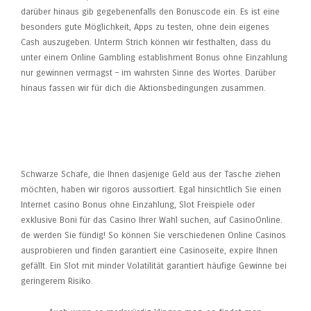
darüber hinaus gib gegebenenfalls den Bonuscode ein. Es ist eine
besonders gute Möglichkeit, Apps zu testen, ohne dein eigenes
Cash auszugeben. Unterm Strich können wir festhalten, dass du
unter einem Online Gambling establishment Bonus ohne Einzahlung
nur gewinnen vermagst – im wahrsten Sinne des Wortes. Darüber
hinaus fassen wir für dich die Aktionsbedingungen zusammen.
Unsere Bewertung Dieser
Unbekannten Online Casinos Mit
Bonus Ohne Einzahlung
Schwarze Schafe, die Ihnen dasjenige Geld aus der Tasche ziehen
möchten, haben wir rigoros aussortiert. Egal hinsichtlich Sie einen
Internet casino Bonus ohne Einzahlung, Slot Freispiele oder
exklusive Boni für das Casino Ihrer Wahl suchen, auf CasinoOnline.
de werden Sie fündig! So können Sie verschiedenen Online Casinos
ausprobieren und finden garantiert eine Casinoseite, expire Ihnen
gefällt. Ein Slot mit minder Volatilität garantiert häufige Gewinne bei
geringerem Risiko.