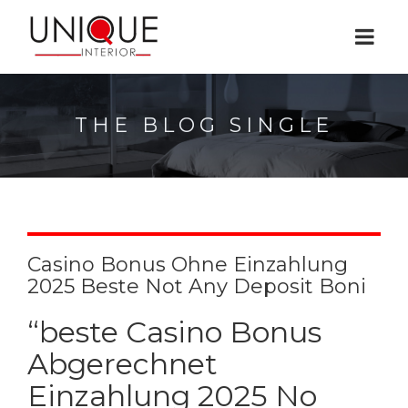
THE BLOG SINGLE
Casino Bonus Ohne Einzahlung
2025 Beste Not Any Deposit Boni
“beste Casino Bonus
Abgerechnet
Einzahlung 2025 No