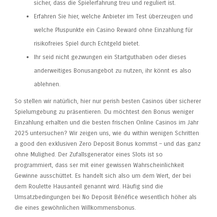
sicher, dass die Spielerfahrung treu und reguliert ist.
Erfahren Sie hier, welche Anbieter im Test überzeugen und
welche Pluspunkte ein Casino Reward ohne Einzahlung für
risikofreies Spiel durch Echtgeld bietet.
Ihr seid nicht gezwungen ein Startguthaben oder dieses
anderweitiges Bonusangebot zu nutzen, ihr könnt es also
ablehnen.
So stellen wir natürlich, hier nur perish besten Casinos über sicherer
Spielumgebung zu präsentieren. Du möchtest den Bonus weniger
Einzahlung erhalten und die besten frischen Online Casinos im Jahr
2025 untersuchen? Wir zeigen uns, wie du within wenigen Schritten
a good den exklusiven Zero Deposit Bonus kommst – und das ganz
ohne Mulighed. Der Zufallsgenerator eines Slots ist so
programmiert, dass ser mit einer gewissen Wahrscheinlichkeit
Gewinne ausschüttet. Es handelt sich also um dem Wert, der bei
dem Roulette Hausanteil genannt wird. Häufig sind die
Umsatzbedingungen bei No Deposit Bénéfice wesentlich höher als
die eines gewöhnlichen Willkommensbonus.