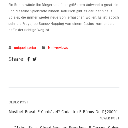
Ein Bonus würde ihn länger und über größerem Aufwand a great ein
und dieselbe Spielstätte binden. Natürlich gibt es darüber hinaus
Spieler, die immer wieder neue Boni erhaschen wollen. Es ist jedoch
sehr die Frage, ob Bonus-Hopping von einem Casino zum anderen
dafür der richtige Weg ist.
uniqueinterior
Mini-reviews
Share:
OLDER POST
Post
Mostbet Brasil: É Confiável? Cadastro E Bônus De R$2000″
navigation
NEWER POST
“1xbet Brasil Oficial Apostas Esportivas E Cassino Online