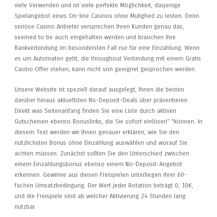
viele Verwenden und ist viele perfekte Möglichkeit, dasjenige
Spielangebot eines On-line Casinos ohne Mulighed zu testen. Denn
seriöse Casino Anbieter versprechen Ihren Kunden genau das,
seemed to be auch eingehalten werden und brauchen Ihre
Bankverbindung im besondersten Fall nur für eine Einzahlung. Wenn
es um Automaten geht, die throughout Verbindung mit einem Gratis
Casino Offer stehen, kann nicht von geeignet gesprochen werden.
Unsere Website ist speziell darauf ausgelegt, Ihnen die besten
darüber hinaus aktuellsten No-Deposit-Deals über präsentieren.
Direkt was Seitenanfang finden Sie eine Liste durch aktiven
Gutscheinen ebenso Bonuslinks, die Sie sofort einlösen” “können. In
diesem Text werden wir Ihnen genauer erklären, wie Sie den
nützlichsten Bonus ohne Einzahlung auswählen und worauf Sie
achten müssen. Zunächst sollten Sie den Unterschied zwischen
einem Einzahlungsbonus ebenso einem No-Deposit-Angebot
erkennen. Gewinne aus diesen Freispielen unterliegen ihrer 60-
fachen Umsatzbedingung. Der Wert jeder Rotation beträgt 0, 10€,
und die Freispiele sind ab welcher Aktivierung 24 Stunden lang
nutzbar.