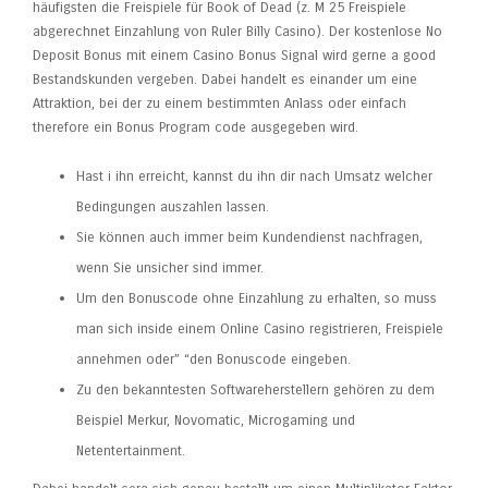
häufigsten die Freispiele für Book of Dead (z. M 25 Freispiele
abgerechnet Einzahlung von Ruler Billy Casino). Der kostenlose No
Deposit Bonus mit einem Casino Bonus Signal wird gerne a good
Bestandskunden vergeben. Dabei handelt es einander um eine
Attraktion, bei der zu einem bestimmten Anlass oder einfach
therefore ein Bonus Program code ausgegeben wird.
Hast i ihn erreicht, kannst du ihn dir nach Umsatz welcher
Bedingungen auszahlen lassen.
Sie können auch immer beim Kundendienst nachfragen,
wenn Sie unsicher sind immer.
Um den Bonuscode ohne Einzahlung zu erhalten, so muss
man sich inside einem Online Casino registrieren, Freispiele
annehmen oder” “den Bonuscode eingeben.
Zu den bekanntesten Softwareherstellern gehören zu dem
Beispiel Merkur, Novomatic, Microgaming und
Netentertainment.