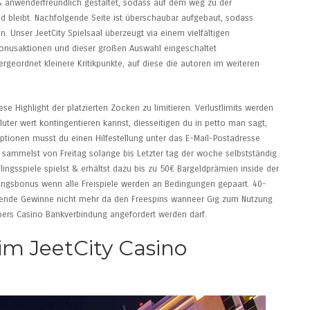
 & anwenderfreundlich gestaltet, sodass auf dem weg zu der
und bleibt. Nachfolgende Seite ist überschaubar aufgebaut, sodass
n. Unser JeetCity Spielsaal überzeugt via einem vielfältigen
Bonusaktionen und dieser großen Auswahl eingeschaltet
geordnet kleinere Kritikpunkte, auf diese die autoren im weiteren
ese Highlight der platzierten Zocken zu limitieren. Verlustlimits werden
ter wert kontingentieren kannst, diesseitigen du in petto man sagt,
 Optionen musst du einen Hilfestellung unter das E-Mail-Postadresse
u sammelst von Freitag solange bis Letzter tag der woche selbstständig
ingsspiele spielst & erhältst dazu bis zu 50€ Bargeldprämien inside der
ungsbonus wenn alle Freispiele werden an Bedingungen gepaart. 40-
gende Gewinne nicht mehr da den Freespins wanneer Gig zum Nutzung
bers Casino Bankverbindung angefordert werden darf.
im JeetCity Casino