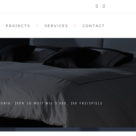
PROJECTS
SERVICES
CONTACT
ONIA: 100% SO WEIT WIE 5 000, 100 FREISPIELE