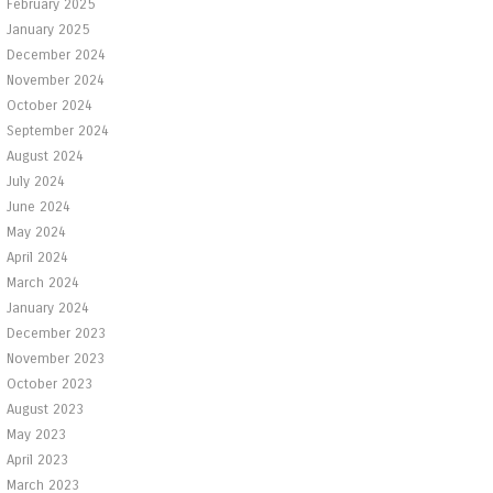
February 2025
January 2025
December 2024
November 2024
October 2024
September 2024
August 2024
July 2024
June 2024
May 2024
April 2024
March 2024
January 2024
December 2023
November 2023
October 2023
August 2023
May 2023
April 2023
March 2023