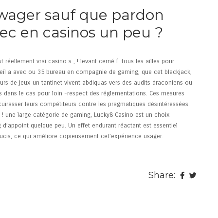
 wager sauf que pardon
ec en casinos un peu ?
 réellement vrai casino s , ! levant cerné í tous les ailles pour
eil a avec ou 35 bureau en compagnie de gaming, que cet blackjack,
urs de jeux un tantinet vivent abdiquas vers des audits draconiens ou
es dans le cas pour loin -respect des réglementations. Ces mesures
cuirasser leurs compétiteurs contre les pragmatiques désintéressées.
, ! une large catégorie de gaming, Lucky8 Casino est un choix
d’appoint quelque peu. Un effet endurant réactant est essentiel
soucis, ce qui améliore copieusement cet’expérience usager.
Share: