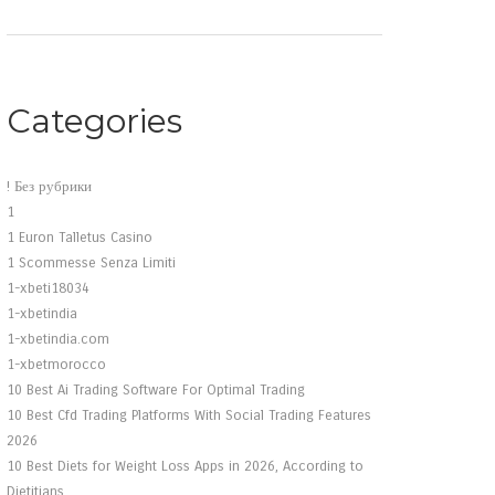
Categories
! Без рубрики
1
1 Euron Talletus Casino
1 Scommesse Senza Limiti
1-xbeti18034
1-xbetindia
1-xbetindia.com
1-xbetmorocco
10 Best Ai Trading Software For Optimal Trading
10 Best Cfd Trading Platforms With Social Trading Features
2026
10 Best Diets for Weight Loss Apps in 2026, According to
Dietitians