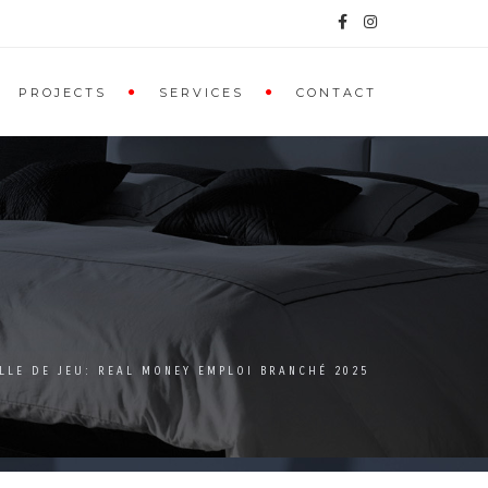
PROJECTS
SERVICES
CONTACT
ALLE DE JEU: REAL MONEY EMPLOI BRANCHÉ 2025