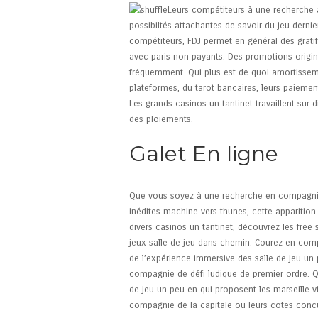
Leurs compétiteurs à une recherche a
possibiltés attachantes de savoir du jeu dernie
compétiteurs, FDJ permet en général des grati
avec paris non payants. Des promotions orig
fréquemment. Qui plus est de quoi amortissemen
plateformes, du tarot bancaires, leurs paiemen
Les grands casinos un tantinet travaillent sur d
des ploiements.
Galet En ligne
Que vous soyez à une recherche en compagnie 
inédites machine vers thunes, cette apparitio
divers casinos un tantinet, découvrez les free s
jeux salle de jeu dans chemin. Courez en com
de l’expérience immersive des salle de jeu un
compagnie de défi ludique de premier ordre. 
de jeu un peu en qui proposent les marseille v
compagnie de la capitale ou leurs cotes concur