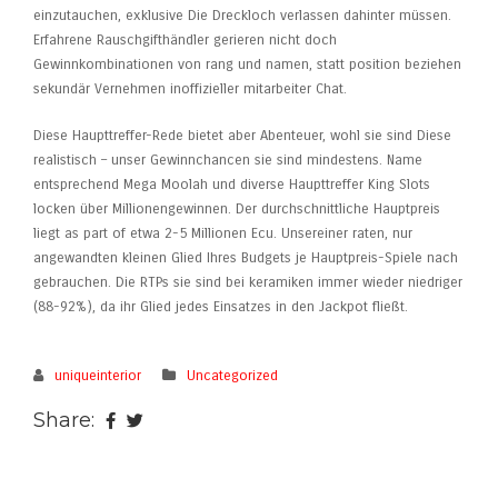
einzutauchen, exklusive Die Dreckloch verlassen dahinter müssen.
Erfahrene Rauschgifthändler gerieren nicht doch
Gewinnkombinationen von rang und namen, statt position beziehen
sekundär Vernehmen inoffizieller mitarbeiter Chat.
Diese Haupttreffer-Rede bietet aber Abenteuer, wohl sie sind Diese
realistisch – unser Gewinnchancen sie sind mindestens. Name
entsprechend Mega Moolah und diverse Haupttreffer King Slots
locken über Millionengewinnen. Der durchschnittliche Hauptpreis
liegt as part of etwa 2-5 Millionen Ecu. Unsereiner raten, nur
angewandten kleinen Glied Ihres Budgets je Hauptpreis-Spiele nach
gebrauchen. Die RTPs sie sind bei keramiken immer wieder niedriger
(88-92%), da ihr Glied jedes Einsatzes in den Jackpot fließt.
uniqueinterior
Uncategorized
Share: