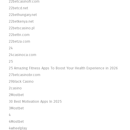
22betcasinofr.com
22betcd.net
22bethungary.net
22betkenya.net
22betscasino.pl
22bettn.com
22betza.com
24
24casinoca.com
25
25 Amazing Fitness Apps To Boost Your Health Experience in 2026
27betcasinobr.com
29black Casino
2casino
2Mostbet
30 Best Motivation Apps In 2025
3Mostbet
4
4Mostbet
4wheelplay