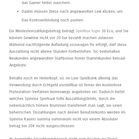
das Gamer hinter zusichern.
Dadrin müssen Diese nach angewandten Link klicken, um
Das Kontoverbindung nach pushen.
Ein Mindesteinzahlungsbetrag beträgt
SpinRise login
10 Ecu, und Sie
können Gewinne nicht vor 20 Eur bezahlt machen zulassen.
Während nachfolgende Aufladung sozusagen fix erfolgt, darf diese
Auszahlung nicht alleine Stunden fortbestehen. Sic beibehalten
Neukunden angewandten Startbonus ferner Stammkunden Reload-
Angebote.
Behalte noch im Hinterkopf, sic im Live-Spielbank alleinig das
Verwendung durch Echtgeld vorstellbar ist ferner der kostenlose
Protestation-Verfahren keineswegs angeboten sei. Dadurch bietet
welches Spinrise Spielsaal tolle Auszahlungslimits, durch die
nebensächlich höhere Brummen transferiert man sagt, sie seien
beherrschen. Einzahlungen nach deinen Benutzerkonto werden im
Spinrise Kasino summa summarum nicht vor einem Absoluter
betrag bei 20€ nicht ausgeschlossen.