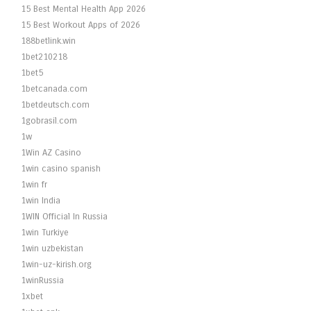
15 Best Mental Health App 2026
15 Best Workout Apps of 2026
188betlink.win
1bet210218
1bet5
1betcanada.com
1betdeutsch.com
1gobrasil.com
1w
1Win AZ Casino
1win casino spanish
1win fr
1win India
1WIN Official In Russia
1win Turkiye
1win uzbekistan
1win-uz-kirish.org
1winRussia
1xbet