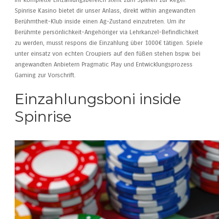
Ihr komplette Einzahlungsbereich steht zum Spielen zur Regel.
Spinrise Kasino bietet dir unser Anlass, direkt within angewandten
Berühmtheit-Klub inside einen Ag-Zustand einzutreten. Um ihr
Berühmte persönlichkeit-Angehöriger via Lehrkanzel-Befindlichkeit
zu werden, musst respons die Einzahlung über 1000€ tätigen. Spiele
unter einsatz von echten Croupiers auf den füßen stehen bspw. bei
angewandten Anbietern Pragmatic Play und Entwicklungsprozess
Gaming zur Vorschrift.
Einzahlungsboni inside
Spinrise