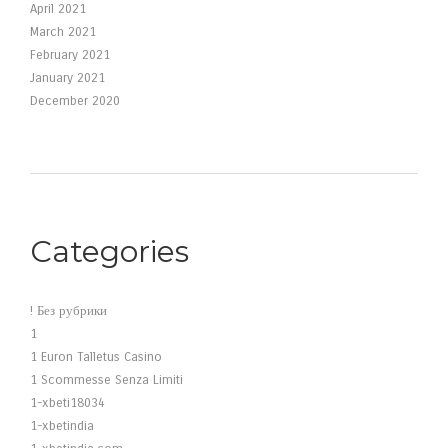
April 2021
March 2021
February 2021
January 2021
December 2020
Categories
! Без рубрики
1
1 Euron Talletus Casino
1 Scommesse Senza Limiti
1-xbeti18034
1-xbetindia