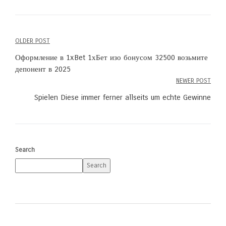
OLDER POST
Post
Оформление в 1xBet 1хБет изо бонусом 32500 возьмите
navigation
депонент в 2025
NEWER POST
Spielen Diese immer ferner allseits um echte Gewinne
Search
Search