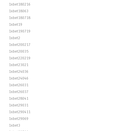
1xbet180216
1xbet18063
1xbet180718
1xbet19
1xbet190719
1xbet2
1xbet200217
1xbet20035
1xbet220219
1xbet23021
1xbet24036
1xbet24046
1xbet26031
1xbet26037
1xbet28041
1xbet29031
1xbet290411
1xbet29069
1xbet3