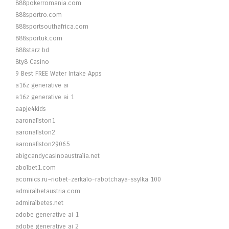
888pokerromania.com
888sportro.com
888sportsouthafrica.com
888sportuk.com
888starz bd
8ty8 Casino
9 Best FREE Water Intake Apps
a16z generative ai
a16z generative ai 1
aapje4kids
aaronallston1
aaronallston2
aaronallston29065
abigcandycasinoaustralia.net
abolbet1.com
acomics.ru~riobet-zerkalo-rabotchaya-ssylka 100
admiralbetaustria.com
admiralbetes.net
adobe generative ai 1
adobe generative ai 2