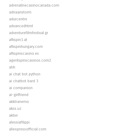
adrenalinecasinocanada.com
adriaanstorm
adurcentre
advancedhtml
adventurefilmfestival.gr
afkspin1.at
afkspinhungary.com
afkspinscasino.es
agentspinscasinos.com2
ahh
ai chat bot python
ai chatbot bard 3
ai companion
ai-girlfriend
akktranemo
akss.uz
aktivi
alessiafilippi
aliexpressofficial.com