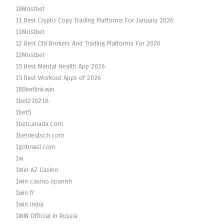
10Mostbet
11 Best Crypto Copy Trading Platforms For January 2026
11Mostbet
12 Best Cfd Brokers And Trading Platforms For 2026
12Mostbet
15 Best Mental Health App 2026
15 Best Workout Apps of 2026
188betlink.win
1bet210218
1bet5
1betcanada.com
1betdeutsch.com
1gobrasil.com
1w
1Win AZ Casino
1win casino spanish
1win fr
1win India
1WIN Official In Russia