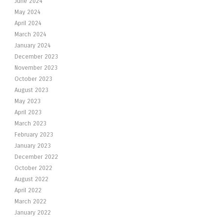
June 2024
May 2024
April 2024
March 2024
January 2024
December 2023
November 2023
October 2023
August 2023
May 2023
April 2023
March 2023
February 2023
January 2023
December 2022
October 2022
August 2022
April 2022
March 2022
January 2022