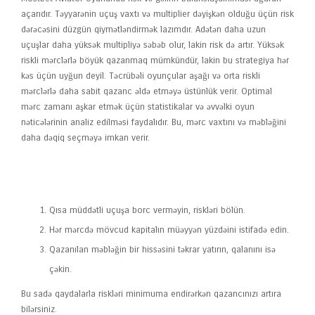
açarıdır. Təyyarənin uçuş vaxtı və multiplier dəyişkən olduğu üçün risk
dərəcəsini düzgün qiymətləndirmək lazımdır. Adətən daha uzun
uçuşlar daha yüksək multipliyə səbəb olur, lakin risk də artır. Yüksək
riskli mərclərlə böyük qazanmaq mümkündür, lakin bu strategiya hər
kəs üçün uyğun deyil. Təcrübəli oyunçular aşağı və orta riskli
mərclərlə daha sabit qazanc əldə etməyə üstünlük verir. Optimal
mərc zamanı aşkar etmək üçün statistikalar və əvvəlki oyun
nəticələrinin analiz edilməsi faydalıdır. Bu, mərc vaxtını və məbləğini
daha dəqiq seçməyə imkan verir.
Risk və gəlir balansını qorumaq
üçün 3 əsas məsləhət:
Qısa müddətli uçuşa borc verməyin, riskləri bölün.
Hər mərcdə mövcud kapitalın müəyyən yüzdəini istifadə edin.
Qazanılan məbləğin bir hissəsini təkrar yatırın, qalanını isə
çəkin.
Bu sadə qaydalarla riskləri minimuma endirərkən qazancınızı artıra
bilərsiniz.