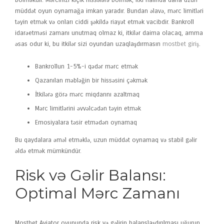
bölməkdir. Mərcinizi kiçik hissələrə bölmək, itki halında daha uzun
müddət oyun oynamağa imkan yaradır. Bundan əlavə, mərc limitləri
təyin etmək və onları ciddi şəkildə riayət etmək vacibdir. Bankroll
idarəetməsi zamanı unutmaq olmaz ki, itkilər daima olacaq, amma
əsas odur ki, bu itkilər sizi oyundan uzaqlaşdırmasın
mostbet giriş
.
Bankrollun 1-5%-i qədər mərc etmək
Qazanılan məbləğin bir hissəsini çəkmək
İtkilərə görə mərc miqdarını azaltmaq
Mərc limitlərini əvvəlcədən təyin etmək
Emosiyalara təsir etmədən oynamaq
Bu qaydalara əməl etməklə, uzun müddət oynamaq və stabil gəlir
əldə etmək mümkündür.
Risk və Gəlir Balansı:
Optimal Mərc Zamanı
Mostbet Aviator oyununda risk və gəlirin balanslaşdırılması uğurun