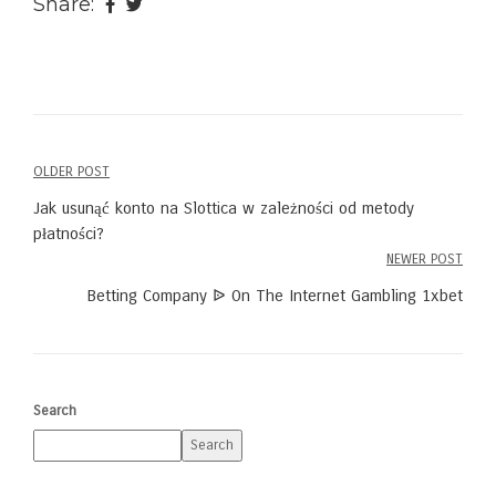
Share:
OLDER POST
Post
Jak usunąć konto na Slottica w zależności od metody
navigation
płatności?
NEWER POST
Betting Company ᐉ On The Internet Gambling 1xbet
Search
Search