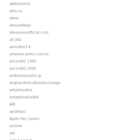
akktranemo
akss.uz
aktivi
alessiafilippi
aliexpressofficial.com
all_BAz
amonbet1.it
amunracasino.com.es
ancorallZ 1500
ancorallZ 2000
andrianopoulos.gr
anglopolishculturalexchange
antartstudios
antartstudios806
APK
apoteka1
Apple Pay Casino
archive
arh