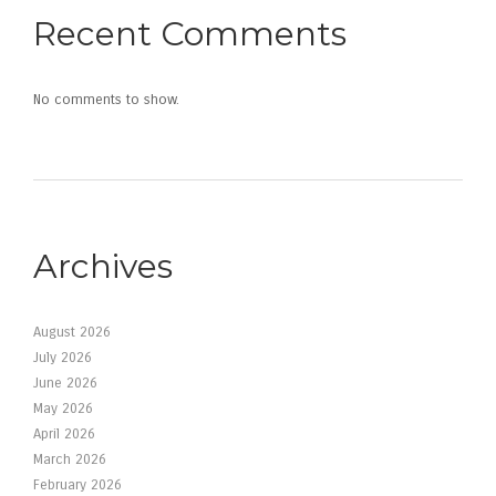
Recent Comments
No comments to show.
Archives
August 2026
July 2026
June 2026
May 2026
April 2026
March 2026
February 2026