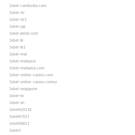
1xbet-cambodia.com
1xbet-dz
1xbet-dz1
1xbet-jap
1xbet-kirish.com
1xbet-lk
1xbet-lk1
1xbet-mal
1xbet-malaysia
1xbet-malaysia.com
1xbet-online-casino.com
1xbet-online-casino.comuz
1xbet-singapore
1xbet-tn
1xbet-vn
1xbet020218
1xbet07023
1xbet08021
1xbet1