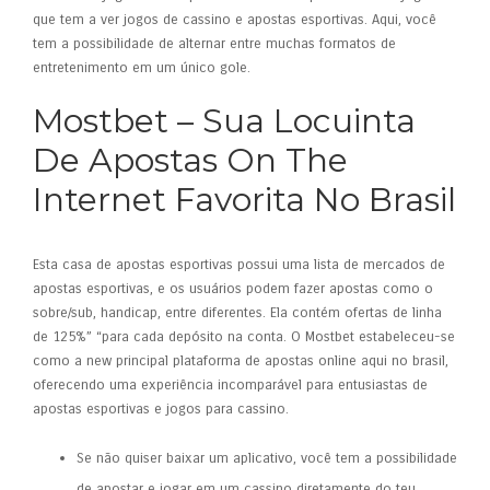
que tem a ver jogos de cassino e apostas esportivas. Aqui, você
tem a possibilidade de alternar entre muchas formatos de
entretenimento em um único gole.
Mostbet – Sua Locuinta
De Apostas On The
Internet Favorita No Brasil
Esta casa de apostas esportivas possui uma lista de mercados de
apostas esportivas, e os usuários podem fazer apostas como o
sobre/sub, handicap, entre diferentes. Ela contém ofertas de linha
de 125%” “para cada depósito na conta. O Mostbet estabeleceu-se
como a new principal plataforma de apostas online aqui no brasil,
oferecendo uma experiência incomparável para entusiastas de
apostas esportivas e jogos para cassino.
Se não quiser baixar um aplicativo, você tem a possibilidade
de apostar e jogar em um cassino diretamente do teu