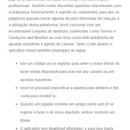
profissionais. Também serão discutidas questões relacionadas com
a segurança, licenciamento e suporte ao consumidor, para que os
jogadores possam tomar alguma decisão informada em relação à
a utilização dessa plataforma. Você concorda com um
incontestável conjunto de diretrizes conhecidas como Termos e
Condições weil Mostbet ao criar uma conta mhh plataforma de
apostas esportivas e games de cassino. Tanto o site quanto o
aplicativo móvel também empregam as regras.
Use um código ao se registrar para obter o maior bônus de
boas-vindas disponível para usar not any cassino ou em
apostas esportivas.
Você só precisará especificar a quantia para dinheiro e the
conta para recebê-la.
Quando um jogador convida um amigo some sort of se
registar e fazer o de início depósito, ambos recebem um
bónus.
O aplicativo tem download infundado, e para isso basta