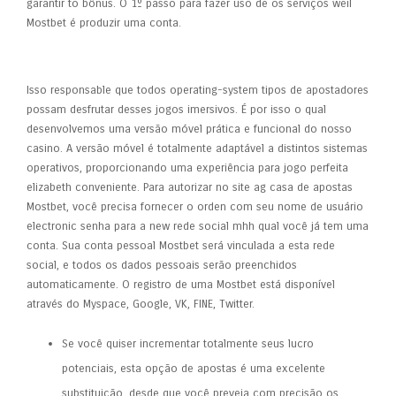
garantir to bônus. O 1º passo para fazer uso de os serviços weil
Mostbet é produzir uma conta.
Depósitos Electronic Saques
Isso responsable que todos operating-system tipos de apostadores
possam desfrutar desses jogos imersivos. É por isso o qual
desenvolvemos uma versão móvel prática e funcional do nosso
casino. A versão móvel é totalmente adaptável a distintos sistemas
operativos, proporcionando uma experiência para jogo perfeita
elizabeth conveniente. Para autorizar no site ag casa de apostas
Mostbet, você precisa fornecer o orden com seu nome de usuário
electronic senha para a new rede social mhh qual você já tem uma
conta. Sua conta pessoal Mostbet será vinculada a esta rede
social, e todos os dados pessoais serão preenchidos
automaticamente. O registro de uma Mostbet está disponível
através do Myspace, Google, VK, FINE, Twitter.
Se você quiser incrementar totalmente seus lucro
potenciais, esta opção de apostas é uma excelente
substituição, desde que você preveja com precisão os