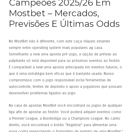
Campeões 2025/26 Em
Mostbet – Mercados,
Previsões E Últimas Odds
No MostBet não é diferente, com este caça-níqueis estando
sempre entre operating system mais populares ag casa.
Semelhante a new uma aposta pré-jogo, a opção de prévias ao
palpitante só está disponível para os próximos eventos ao festón.
É comparável a new uma aposta antecipada em eventos futuros, o
que é uma estratégia bem eficaz que é bastante usada. Nosso
compromisso com o jogo responsável inclui ferramentas de
autocontrole, limites de depósito e apoio a jogadores que possam
desenvolver problemas ligados ao jogo.
Na casa de apostas MostBet você encontrará os jogos de qualquer
liga afin de apostar ao festón. Você poderá adquirir eventos como
a Premier League, a Bundesliga ou a Champions League. No canto
direito, você encontrará o botão “Registrar” para alimentar uma
nova conta preenchendo o formulário de registro de uma MostBet.”