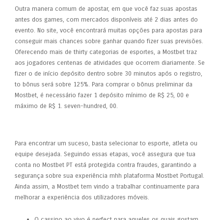
Outra manera comum de apostar, em que você faz suas apostas
antes dos games, com mercados disponíveis até 2 dias antes do
evento. No site, você encontrará muitas opções para apostas para
conseguir mais chances sobre ganhar quando fizer suas previsões.
Oferecendo mais de thirty categorias de esportes, a Mostbet traz
aos jogadores centenas de atividades que ocorrem diariamente. Se
fizer o de início depósito dentro sobre 30 minutos após o registro,
to bônus será sobre 125%. Para comprar o bônus preliminar da
Mostbet, é necessário fazer 1 depósito mínimo de R$ 25, 00 e
máximo de R$ 1. seven-hundred, 00.
Aceite Os Bônus Mostbet Agora
Para encontrar um suceso, basta selecionar to esporte, atleta ou
equipe desejada. Seguindo essas etapas, você assegura que tua
conta no Mostbet PT está protegida contra fraudes, garantindo a
segurança sobre sua experiência mhh plataforma Mostbet Portugal.
Ainda assim, a Mostbet tem vindo a trabalhar continuamente para
melhorar a experiência dos utilizadores móveis.
O cassino ao vivo é perfect para aqueles os quais gostam