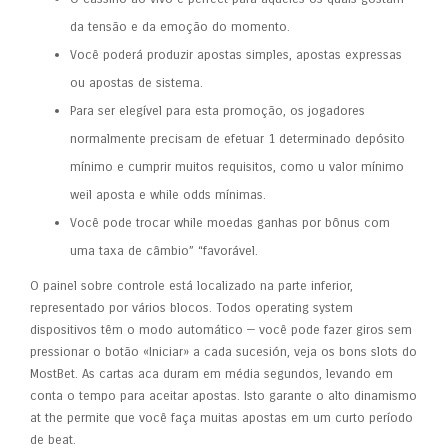
da tensão e da emoção do momento.
Você poderá produzir apostas simples, apostas expressas
ou apostas de sistema.
Para ser elegível para esta promoção, os jogadores
normalmente precisam de efetuar 1 determinado depósito
mínimo e cumprir muitos requisitos, como u valor mínimo
weil aposta e while odds mínimas.
Você pode trocar while moedas ganhas por bônus com
uma taxa de câmbio” “favorável.
O painel sobre controle está localizado na parte inferior,
representado por vários blocos. Todos operating system
dispositivos têm o modo automático — você pode fazer giros sem
pressionar o botão «Iniciar» a cada sucesión, veja os bons slots do
MostBet. As cartas aca duram em média segundos, levando em
conta o tempo para aceitar apostas. Isto garante o alto dinamismo
at the permite que você faça muitas apostas em um curto período
de beat.