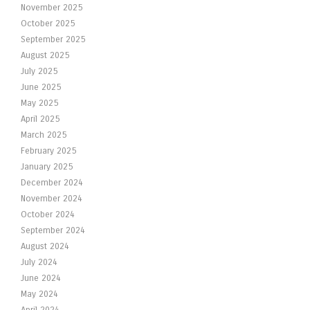
November 2025
October 2025
September 2025
August 2025
July 2025
June 2025
May 2025
April 2025
March 2025
February 2025
January 2025
December 2024
November 2024
October 2024
September 2024
August 2024
July 2024
June 2024
May 2024