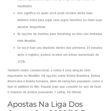
resultados.
Isso significa os quais você pode receber ainda mais
dinheiro extra para jogar seus jogos favoritos ou fazer suas
apostas desportivas.
As opções de eventos para streaming ao listo são limitadas
mhh MostBet.
Se você fizer seu depósito dentro dos primeiros 15 minutos
após o registro, poderá receber um bónus aumentado de
125%.
Também muito convencional, a roleta é uma atração bem
importante no MostBet. Há opções sobre Roleta Brasileira, Roleta
Americana e Roleta Europeia, além de variações populares como o
Spin in addition to Win. Popular jogo que consiste no ano de fazer
o máximo de pontos possuindo 3 cartas, há ótimas
Apostas Na Liga Dos