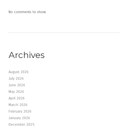
No comments to show.
Archives
August 2026
July 2026
June 2026
May 2026
April 2026
March 2026
February 2026
January 2026
December 2025