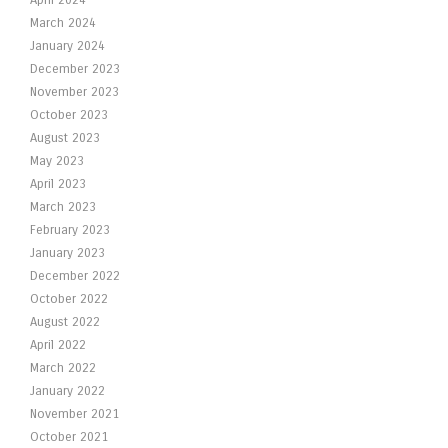
April 2024
March 2024
January 2024
December 2023
November 2023
October 2023
August 2023
May 2023
April 2023
March 2023
February 2023
January 2023
December 2022
October 2022
August 2022
April 2022
March 2022
January 2022
November 2021
October 2021