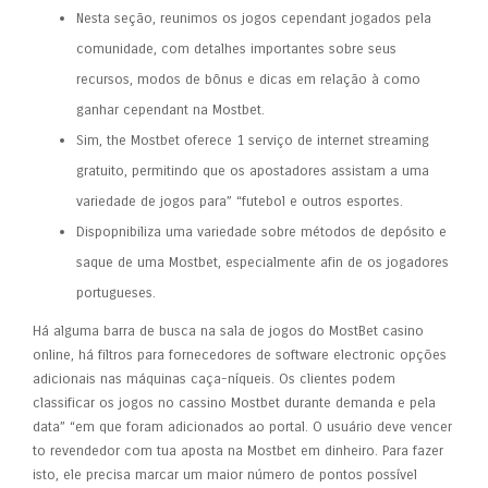
Nesta seção, reunimos os jogos cependant jogados pela
comunidade, com detalhes importantes sobre seus
recursos, modos de bônus e dicas em relação à como
ganhar cependant na Mostbet.
Sim, the Mostbet oferece 1 serviço de internet streaming
gratuito, permitindo que os apostadores assistam a uma
variedade de jogos para” “futebol e outros esportes.
Dispopnibiliza uma variedade sobre métodos de depósito e
saque de uma Mostbet, especialmente afin de os jogadores
portugueses.
Há alguma barra de busca na sala de jogos do MostBet casino
online, há filtros para fornecedores de software electronic opções
adicionais nas máquinas caça-níqueis. Os clientes podem
classificar os jogos no cassino Mostbet durante demanda e pela
data” “em que foram adicionados ao portal. O usuário deve vencer
to revendedor com tua aposta na Mostbet em dinheiro. Para fazer
isto, ele precisa marcar um maior número de pontos possível