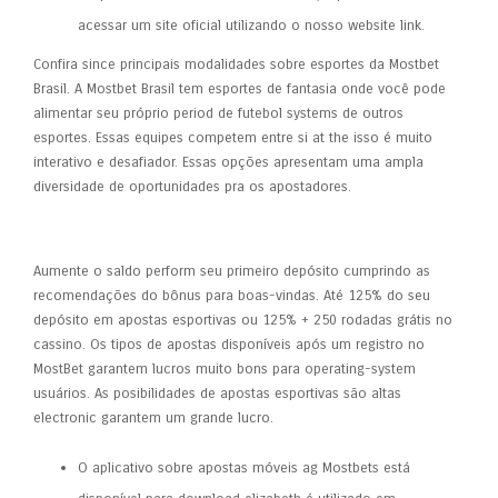
acessar um site oficial utilizando o nosso website link.
Confira since principais modalidades sobre esportes da Mostbet
Brasil. A Mostbet Brasil tem esportes de fantasia onde você pode
alimentar seu próprio period de futebol systems de outros
esportes. Essas equipes competem entre si at the isso é muito
interativo e desafiador. Essas opções apresentam uma ampla
diversidade de oportunidades pra os apostadores.
Descrição Da Mostbet
Aumente o saldo perform seu primeiro depósito cumprindo as
recomendações do bônus para boas-vindas. Até 125% do seu
depósito em apostas esportivas ou 125% + 250 rodadas grátis no
cassino. Os tipos de apostas disponíveis após um registro no
MostBet garantem lucros muito bons para operating-system
usuários. As posibilidades de apostas esportivas são altas
electronic garantem um grande lucro.
O aplicativo sobre apostas móveis ag Mostbets está