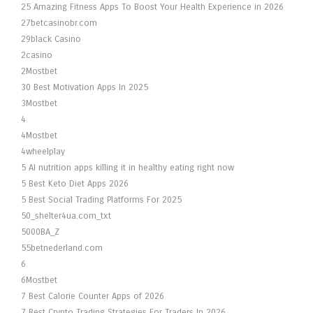
25 Amazing Fitness Apps To Boost Your Health Experience in 2026
27betcasinobr.com
29black Casino
2casino
2Mostbet
30 Best Motivation Apps In 2025
3Mostbet
4
4Mostbet
4wheelplay
5 AI nutrition apps killing it in healthy eating right now
5 Best Keto Diet Apps 2026
5 Best Social Trading Platforms For 2025
50_shelter4ua.com_txt
5000BA_Z
55betnederland.com
6
6Mostbet
7 Best Calorie Counter Apps of 2026
7 Best Crypto Trading Strategies For Traders In 2026