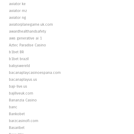
aviator ke
aviator mz
aviator ng
aviatorplanegame.uk.com
awardhealthandsafety
aws generative ai 1
Aztec Paradise Casino
b1bet BR
b1bet brazil
babyswereld
bacanaplaycasinoespana.com
bacanaplayus.us
baji-live.us
bajiliveuk.com
Bananzia Casino
banc
Bankobet
barzcasinofi.com
Basaribet