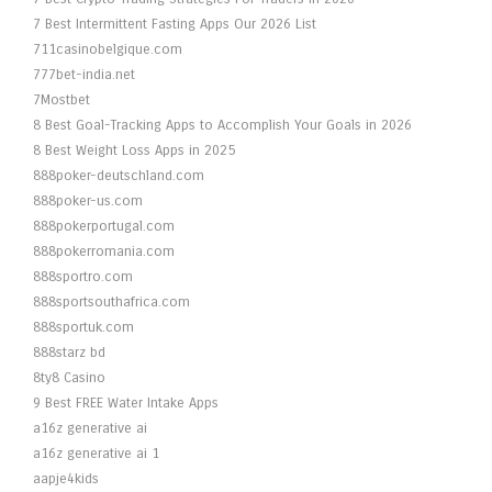
7 Best Intermittent Fasting Apps Our 2026 List
711casinobelgique.com
777bet-india.net
7Mostbet
8 Best Goal-Tracking Apps to Accomplish Your Goals in 2026
8 Best Weight Loss Apps in 2025
888poker-deutschland.com
888poker-us.com
888pokerportugal.com
888pokerromania.com
888sportro.com
888sportsouthafrica.com
888sportuk.com
888starz bd
8ty8 Casino
9 Best FREE Water Intake Apps
a16z generative ai
a16z generative ai 1
aapje4kids