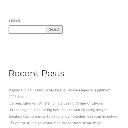
Search
Search
Recent Posts
Magyar Online Casino kezdő kalauz: lépésről lépésre a játékhoz
2026-ban
Sterrenstralen van Winsten bij Starcasino Online Ontdekken
Unleashing the Thrill of Big Bass Splash with Stunning Insights
Greatest Casino games to experience Together with your Incentive
Lås op for skjulte gevinster med rainbet bonuskode magi