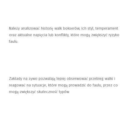
3. Jakie czynniki powinienem brać
pod uwagę obstawiając faul lub
dyskwalifikację?
Należy analizować historię walk bokserów, ich styl, temperament
oraz aktualne napięcia lub konflikty, które mogą zwiększyć ryzyko
faulu.
4. Czy obstawianie na żywo
zwiększa szanse na trafienie faulu
lub dyskwalifikacji?
Zakłady na żywo pozwalają lepiej obserwować przebieg walki i
reagować na sytuacje, które mogą prowadzić do faulu, przez co
mogą zwiększyć skuteczność typów.
5. Czy zakłady na faul i
dyskwalifikacje są dobrym
sposobem na długoterminowe
zarabianie?