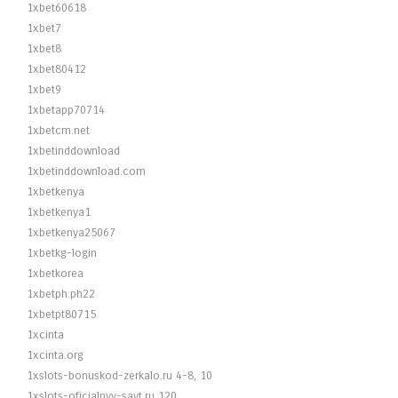
1xbet60618
1xbet7
1xbet8
1xbet80412
1xbet9
1xbetapp70714
1xbetcm.net
1xbetinddownload
1xbetinddownload.com
1xbetkenya
1xbetkenya1
1xbetkenya25067
1xbetkg-login
1xbetkorea
1xbetph.ph22
1xbetpt80715
1xcinta
1xcinta.org
1xslots-bonuskod-zerkalo.ru 4-8, 10
1xslots-oficialnyy-sayt.ru 120