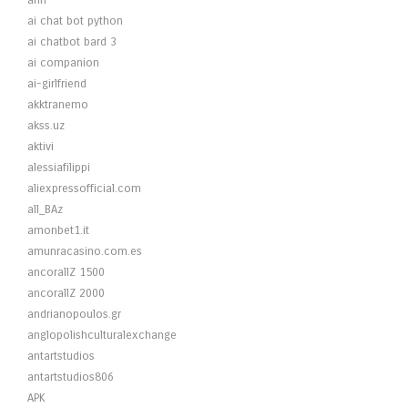
ahh
ai chat bot python
ai chatbot bard 3
ai companion
ai-girlfriend
akktranemo
akss.uz
aktivi
alessiafilippi
aliexpressofficial.com
all_BAz
amonbet1.it
amunracasino.com.es
ancorallZ 1500
ancorallZ 2000
andrianopoulos.gr
anglopolishculturalexchange
antartstudios
antartstudios806
APK