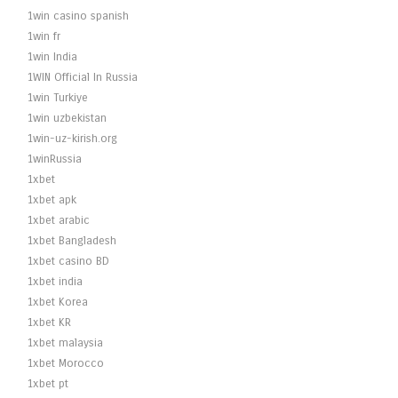
1win casino spanish
1win fr
1win India
1WIN Official In Russia
1win Turkiye
1win uzbekistan
1win-uz-kirish.org
1winRussia
1xbet
1xbet apk
1xbet arabic
1xbet Bangladesh
1xbet casino BD
1xbet india
1xbet Korea
1xbet KR
1xbet malaysia
1xbet Morocco
1xbet pt