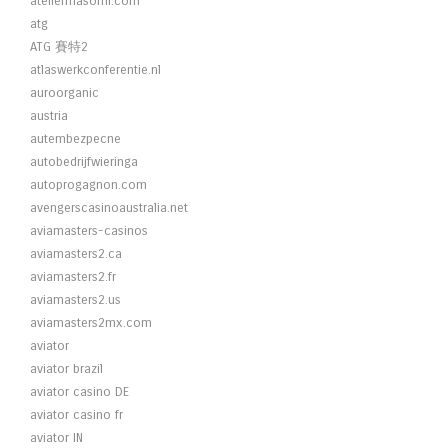
ateliermasomi.com
atg
ATG 賽特2
atlaswerkconferentie.nl
auroorganic
austria
autembezpecne
autobedrijfwieringa
autoprogagnon.com
avengerscasinoaustralia.net
aviamasters-casinos
aviamasters2.ca
aviamasters2.fr
aviamasters2.us
aviamasters2mx.com
aviator
aviator brazil
aviator casino DE
aviator casino fr
aviator IN