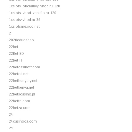
1xslots-oficialnyy-vhod.ru 120
1xslots-vhod-zerkalo.ru 120
1xslots-vhod.ru 36
1xslotsmexico.net
2
2020educacao
22bet
22Bet BD
22bet IT
22betcasinofr.com
22betcd.net
22bethungary.net
22betkenya.net
22betscasino.pl
22bettn.com
22betza.com
24
24casinoca.com
25