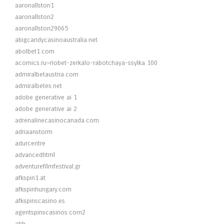
aaronallston1
aaronallston2
aaronallston29065
abigcandycasinoaustralia.net
abolbet1.com
acomics.ru~riobet-zerkalo-rabotchaya-ssylka 100
admiralbetaustria.com
admiralbetes.net
adobe generative ai 1
adobe generative ai 2
adrenalinecasinocanada.com
adriaanstorm
adurcentre
advancedhtml
adventurefilmfestival.gr
afkspin1.at
afkspinhungary.com
afkspinscasino.es
agentspinscasinos.com2