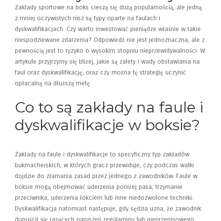
Zakłady sportowe na boks cieszą się dużą popularnością, ale jedną
z mniej oczywistych nisz są typy oparte na faulach i
dyskwalifikacjach. Czy warto inwestować pieniądze właśnie w takie
niespodziewane zdarzenia? Odpowiedź nie jest jednoznaczna, ale z
pewnością jest to ryzyko o wysokim stopniu nieprzewidywalności. W
artykule przyjrzymy się bliżej, jakie są zalety i wady obstawiania na
faul oraz dyskwalifikację, oraz czy można tę strategię uczynić
opłacalną na dłuższą metę.
Co to są zakłady na faule i
dyskwalifikacje w boksie?
Zakłady na faule i dyskwalifikacje to specyficzny typ zakładów
bukmacherskich, w których gracz przewiduje, czy podczas walki
dojdzie do złamania zasad przez jednego z zawodników. Faule w
boksie mogą obejmować uderzenia poniżej pasa, trzymanie
przeciwnika, uderzenia łokciem lub inne niedozwolone techniki.
Dyskwalifikacja natomiast następuje, gdy sędzia uzna, że zawodnik
dopuścił się rażących naruszeń regulaminu lub nieprzepisowego