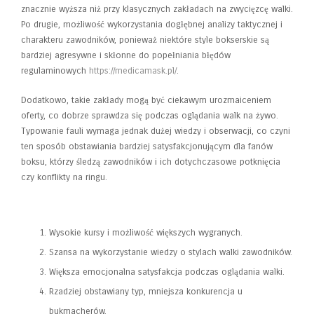
znacznie wyższa niż przy klasycznych zakładach na zwycięzcę walki.
Po drugie, możliwość wykorzystania dogłębnej analizy taktycznej i
charakteru zawodników, ponieważ niektóre style bokserskie są
bardziej agresywne i skłonne do popełniania błędów
regulaminowych
https://medicamask.pl/
.
Dodatkowo, takie zakłady mogą być ciekawym urozmaiceniem
oferty, co dobrze sprawdza się podczas oglądania walk na żywo.
Typowanie fauli wymaga jednak dużej wiedzy i obserwacji, co czyni
ten sposób obstawiania bardziej satysfakcjonującym dla fanów
boksu, którzy śledzą zawodników i ich dotychczasowe potknięcia
czy konflikty na ringu.
Lista kluczowych zalet:
Wysokie kursy i możliwość większych wygranych.
Szansa na wykorzystanie wiedzy o stylach walki zawodników.
Większa emocjonalna satysfakcja podczas oglądania walki.
Rzadziej obstawiany typ, mniejsza konkurencja u
bukmacherów.