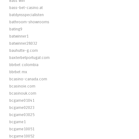
Bass Win
bass-bet-casino.at
batdynsspecialisten
bathroom-showrooms
bating9
batwinner1
batwinner28032
bauhutte-g.com
baxterbetportugal.com
bbrbet colombia
bbrbet mx
bcasino-canada.com
bcasinoie.com
bcasinouk.com
bcgame01041
bcgame02023
bcgame03025
bcgame1
bcgame10051
bcgame10052